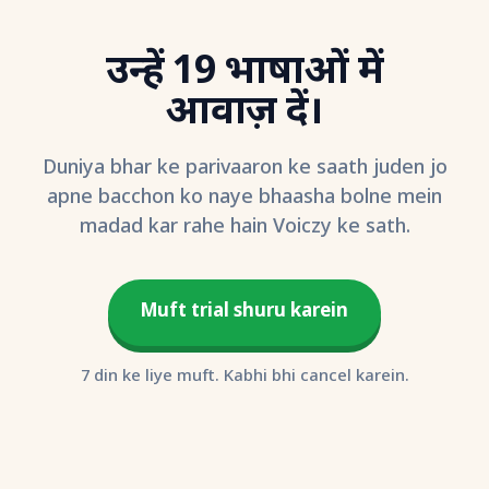
उन्हें 19 भाषाओं में
आवाज़ दें।
Duniya bhar ke parivaaron ke saath juden jo
apne bacchon ko naye bhaasha bolne mein
madad kar rahe hain Voiczy ke sath.
Muft trial shuru karein
7 din ke liye muft. Kabhi bhi cancel karein.