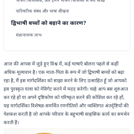
भाषण चिकित्सक, और हमने भाषण चिकित्सा से क्या सीखा
पारिवारिक संबंध और भाषा सीखना
द्विभाषी बच्चों को बढ़ाने का कारण?
संज्ञानात्मक लाभ
मजबूत पारिवारिक संबंध
व्यापक करियर के अवसर
आज की आपस में जुड़े हुए विश्व में, कई भाषाएँ बोलना पहले से कहीं
सांस्कृतिक जागरूकता और सहानुभूति
अधिक मूल्यवान है। एक माता-पिता के रूप में जो द्विभाषी बच्चों को बढ़ा
बच्चों में भाषा अधिग्रहण को समझना
रहा है, मैं इस मार्गदर्शिका को साझा करने के लिए उत्साहित हूँ जो आपको
इस पुरस्कृत यात्रा को नेविगेट करने में मदद करेगी। चाहे आप बस शुरुआत
भाषा विकास में महत्वपूर्ण अवधि
कर रहे हों या अपने दृष्टिकोण को परिष्कृत करने की कोशिश कर रहे हों,
द्विभाषी बच्चों को बढ़ाने की रणनीतियाँ (उम्र 0-12)
यह मार्गदर्शिका विशेषज्ञ-समर्थित रणनीतियों और व्यक्तिगत अंतर्दृष्टियों की
पेशकश करती है जो आपके परिवार के बहुभाषी साहसिक कार्य का समर्थन
शिशु और छोटे बच्चे (0-3 वर्ष)
करती हैं।
प्रीस्कूलर (3-5 वर्ष)