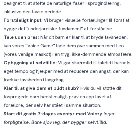
designet til at støtte de naturlige faser i sprogindlæring,
inklusive den tavse periode.
Forståeligt input:
Vi bruger visuelle fortællinger til først at
bygge det "underjordiske fundament" af forståelse.
Tale uden pres:
Når dit barn
er
klar til at bryde tavsheden,
kan vores "Voice Game" lade dem øve sammen med Leo
(vores venlige maskot) i en tryg, ikke-dømmende atmosfære.
Opbygning af selvtillid:
Vi gør skærmtid til taletid i barnets
eget tempo og hjælper med at reducere den angst, der kan
trække tavsheden i langdrag.
Klar til at give dem et blidt skub?
Hvis du vil støtte dit
tosprogede barn bedst muligt, prøv en app lavet af
forældre, der selv har stået i samme situation.
Start dit gratis 7-dages eventyr med Voiczy
Ingen
forpligtelse. Bare sjov leg, der bygger selvtillid.