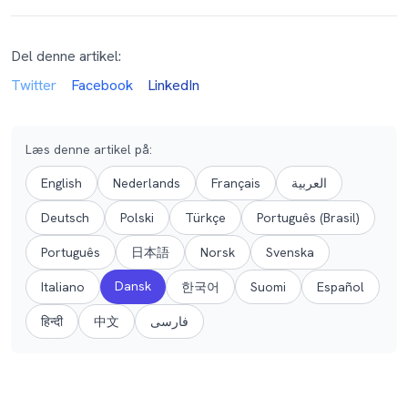
Del denne artikel:
Twitter
Facebook
LinkedIn
Læs denne artikel på
:
English
Nederlands
Français
العربية
Deutsch
Polski
Türkçe
Português (Brasil)
Português
日本語
Norsk
Svenska
Dansk
Italiano
한국어
Suomi
Español
हिन्दी
中文
فارسی