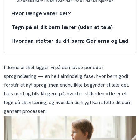
Videnskaben: Hvad sker der inde i deres hjerne?
Hvor længe varer det?
Tegn på at dit barn lærer (uden at tale)
Hvordan støtter du dit barn: Gør'erne og Lad
Være-med'erne
Gør:
I denne artikel kigger vi på den tavse periode i
Lad være med:
sprogindlæring — en helt almindelig fase, hvor børn godt
forstår et nyt sprog, men endnu ikke begynder at tale det.
Hvornår bør du bekymre dig?
Læs med og bliv klogere på, hvorfor stilheden ofte er et
Konklusion: Opbygning af selvtillid før tale
tegn på aktiv læring, og hvordan du trygt kan støtte dit barn
gennem processen.
Findes der et program, der hjælper med den tavse
periode?