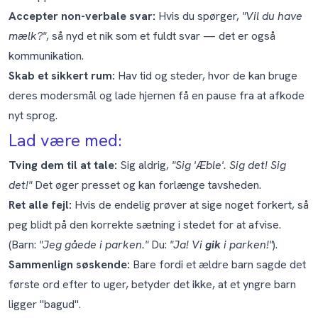
Accepter non-verbale svar:
Hvis du spørger,
"Vil du have
mælk?"
, så nyd et nik som et fuldt svar — det er også
kommunikation.
Skab et sikkert rum:
Hav tid og steder, hvor de kan bruge
deres modersmål og lade hjernen få en pause fra at afkode
nyt sprog.
Lad være med:
Tving dem til at tale:
Sig aldrig,
"Sig 'Æble'. Sig det! Sig
det!"
Det øger presset og kan forlænge tavsheden.
Ret alle fejl:
Hvis de endelig prøver at sige noget forkert, så
peg blidt på den korrekte sætning i stedet for at afvise.
(Barn:
"Jeg gåede i parken."
Du:
"Ja! Vi
gik
i parken!"
).
Sammenlign søskende:
Bare fordi et ældre barn sagde det
første ord efter to uger, betyder det ikke, at et yngre barn
ligger "bagud".