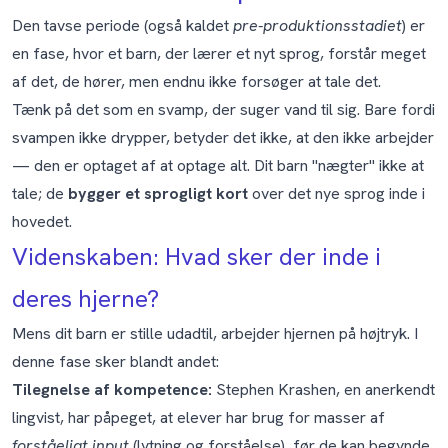
Den tavse periode (også kaldet
pre-produktionsstadiet
) er
en fase, hvor et barn, der lærer et nyt sprog, forstår meget
af det, de hører, men endnu ikke forsøger at tale det.
Tænk på det som en svamp, der suger vand til sig. Bare fordi
svampen ikke drypper, betyder det ikke, at den ikke arbejder
— den er optaget af at optage alt. Dit barn "nægter" ikke at
tale; de
bygger et sprogligt kort
over det nye sprog inde i
hovedet.
Videnskaben: Hvad sker der inde i
deres hjerne?
Mens dit barn er stille udadtil, arbejder hjernen på højtryk. I
denne fase sker blandt andet:
Tilegnelse af kompetence:
Stephen Krashen, en anerkendt
lingvist, har påpeget, at elever har brug for masser af
forståeligt input
(lytning og forståelse), før de kan begynde