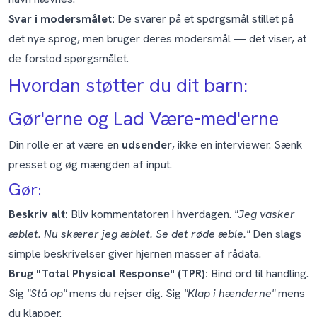
Svar i modersmålet:
De svarer på et spørgsmål stillet på
det nye sprog, men bruger deres modersmål — det viser, at
de forstod spørgsmålet.
Hvordan støtter du dit barn:
Gør'erne og Lad Være-med'erne
Din rolle er at være en
udsender
, ikke en interviewer. Sænk
presset og øg mængden af input.
Gør:
Beskriv alt:
Bliv kommentatoren i hverdagen.
"Jeg vasker
æblet. Nu skærer jeg æblet. Se det røde æble."
Den slags
simple beskrivelser giver hjernen masser af rådata.
Brug "Total Physical Response" (TPR):
Bind ord til handling.
Sig
"Stå op"
mens du rejser dig. Sig
"Klap i hænderne"
mens
du klapper.