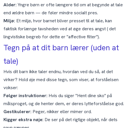
Alder:
Yngre børn er ofte længere tid om at begynde at tale
end ældre børn — de føler mindre socialt pres.
Miljø:
Et miljø, hvor barnet bliver presset til at tale, kan
faktisk
forlænge
tavsheden ved at øge deres angst ( det
lingvistiske begreb for dette er "affective filter").
Tegn på at dit barn lærer (uden at
tale)
Hvis dit barn ikke taler endnu, hvordan ved du så, at det
virker? Hold øje med disse tegn, som viser, at forståelsen
vokser:
Følger instruktioner:
Hvis du siger "Hent dine sko" på
målsproget, og de henter dem, er deres lytteforståelse god.
Gestikulerer:
Peger, nikker eller mimer ord.
Kigger ekstra nøje:
De ser på det rigtige objekt, når dets
navn nævnes.