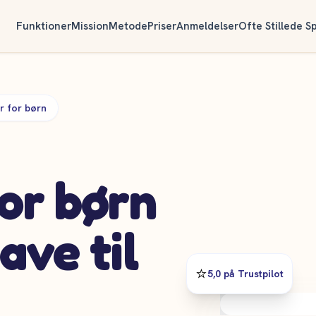
Funktioner
Mission
Metode
Priser
Anmeldelser
Ofte Stillede S
r for børn
or børn
ave til
⭐️
5,0 på Trustpilot