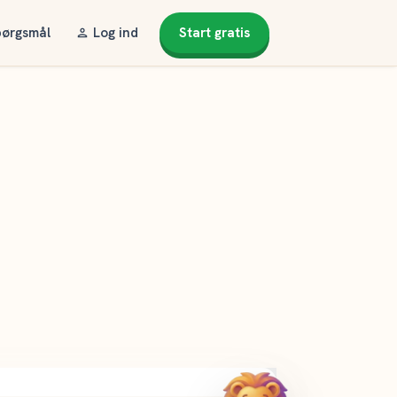
pørgsmål
Log ind
Start gratis