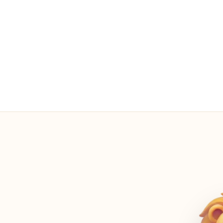
0 reklamer
Altid — på alle skæ