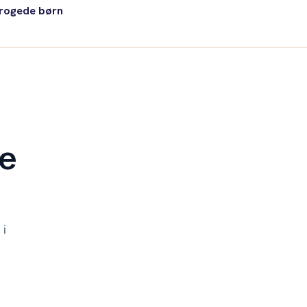
progede børn
ge
 i