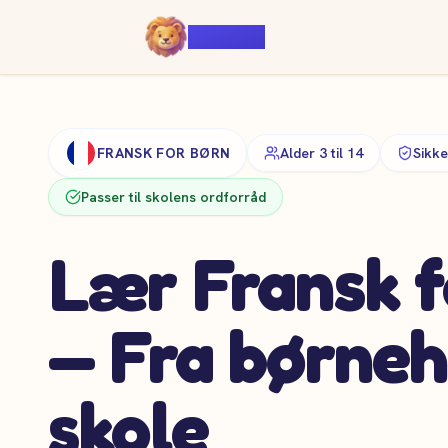
Voiczy
FRANSK FOR BØRN
Alder 3 til 14
Sikke
Passer til skolens ordforråd
Lær Fransk f
— Fra børneh
skole