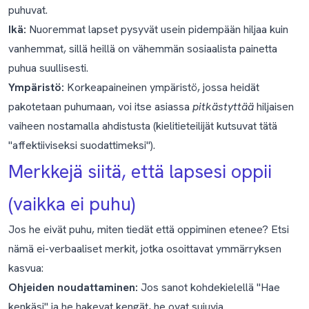
puhuvat.
Ikä:
Nuoremmat lapset pysyvät usein pidempään hiljaa kuin
vanhemmat, sillä heillä on vähemmän sosiaalista painetta
puhua suullisesti.
Ympäristö:
Korkeapaineinen ympäristö, jossa heidät
pakotetaan puhumaan, voi itse asiassa
pitkästyttää
hiljaisen
vaiheen nostamalla ahdistusta (kielitieteilijät kutsuvat tätä
"affektiiviseksi suodattimeksi").
Merkkejä siitä, että lapsesi oppii
(vaikka ei puhu)
Jos he eivät puhu, miten tiedät että oppiminen etenee? Etsi
nämä ei-verbaaliset merkit, jotka osoittavat ymmärryksen
kasvua:
Ohjeiden noudattaminen:
Jos sanot kohdekielellä "Hae
kenkäsi" ja he hakevat kengät, he ovat sujuvia