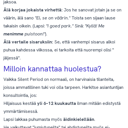
jaksoa.
Älä korjaa jokaista virhettä:
Jos he sanovat jotain ja se on
väärin, älä sano
"Ei, se on väärin."
Toista sen sijaan lause
takaisin oikein. (Lapsi:
"I goed park."
Sinä:
"Kyllä! Me
menimme
puistoon!"
).
Älä vertaile sisaruksiin:
Se, että vanhempi sisarus alkoi
puhua kahdessa viikossa, ei tarkoita että nuorempi olisi "
jäljessä".
Milloin kannattaa huolestua?
Vaikka Silent Period on normaali, on harvinaisia tilanteita,
joissa ammatillinen tuki voi olla tarpeen. Harkitse asiantuntijan
konsultointia, jos:
Hiljaisuus kestää
yli 6–12 kuukautta
ilman mitään edistystä
ymmärtämisessä.
Lapsi lakkaa puhumasta myös
äidinkielellään
.
He vaikuttavat "jumiutuneilta" tai ahdistuneilta myös ei-