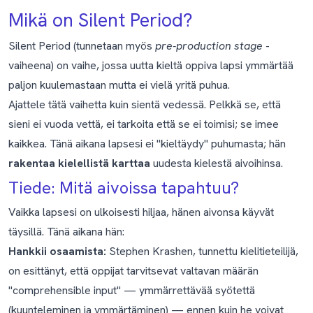
Mikä on Silent Period?
Silent Period (tunnetaan myös
pre-production stage
-
vaiheena) on vaihe, jossa uutta kieltä oppiva lapsi ymmärtää
paljon kuulemastaan mutta ei vielä yritä puhua.
Ajattele tätä vaihetta kuin sientä vedessä. Pelkkä se, että
sieni ei vuoda vettä, ei tarkoita että se ei toimisi; se imee
kaikkea. Tänä aikana lapsesi ei "kieltäydy" puhumasta; hän
rakentaa kielellistä karttaa
uudesta kielestä aivoihinsa.
Tiede: Mitä aivoissa tapahtuu?
Vaikka lapsesi on ulkoisesti hiljaa, hänen aivonsa käyvät
täysillä. Tänä aikana hän:
Hankkii osaamista:
Stephen Krashen, tunnettu kielitieteilijä,
on esittänyt, että oppijat tarvitsevat valtavan määrän
"comprehensible input" — ymmärrettävää syötettä
(kuunteleminen ja ymmärtäminen) — ennen kuin he voivat