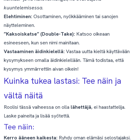
kuuntelemisessa
.
Elehtiminen:
Osottaminen, nyökkääminen tai sanojen
näytteleminen.
”Kaksoiskatse” (Double-Take):
Katsoo oikeaan
esineeseen, kun sen nimi mainitaan.
Vastaaminen äidinkielellä:
Vastaa uutta kieltä käyttävään
kysymykseen omalla äidinkielellään. Tämä todistaa, että
kysymys ymmärrettiin aivan oikein!
Kuinka tukea lastasi: Tee näin ja
vältä näitä
Roolisi tässä vaiheessa on olla
lähettäjä
, ei haastattelija.
Laske paineita ja lisää syötettä.
Tee näin:
Kerro ääneen kaikesta:
Ryhdy oman elämäsi selostajaksi.