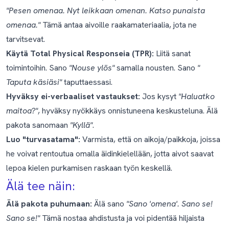
"Pesen omenaa. Nyt leikkaan omenan. Katso punaista
omenaa."
Tämä antaa aivoille raakamateriaalia, jota ne
tarvitsevat.
Käytä Total Physical Responseia (TPR):
Liitä sanat
toimintoihin. Sano
"Nouse ylös"
samalla nousten. Sano
"
Taputa käsiäsi"
taputtaessasi.
Hyväksy ei-verbaaliset vastaukset:
Jos kysyt
"Haluatko
maitoa?"
, hyväksy nyökkäys onnistuneena keskusteluna. Älä
pakota sanomaan
"Kyllä"
.
Luo "turvasatama":
Varmista, että on aikoja/paikkoja, joissa
he voivat rentoutua omalla äidinkielellään, jotta aivot saavat
lepoa kielen purkamisen raskaan työn keskellä.
Älä tee näin:
Älä pakota puhumaan:
Älä sano
"Sano 'omena'. Sano se!
Sano se!"
Tämä nostaa ahdistusta ja voi pidentää hiljaista