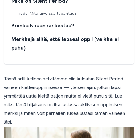
Mikä on Silent Period?
Tiede: Mitä aivoissa tapahtuu?
Kuinka kauan se kestää?
Merkkejä siitä, että lapsesi oppii (vaikka ei
puhu)
Kuinka tukea lastasi: Tee näin ja vältä näitä
Tee näin:
Tässä artikkelissa selvitämme niin kutsutun Silent Period -
Älä tee näin:
vaiheen kieltenoppimisessa — yleisen ajan, jolloin lapsi
ymmärtää uutta kieltä paljon mutta ei vielä puhu sitä. Lue,
Milloin kannattaa huolestua?
miksi tämä hiljaisuus on itse asiassa aktiivisen oppimisen
Yhteenveto: Itseluottamuksen rakentaminen
merkki ja miten voit parhaiten tukea lastasi tämän vaiheen
ennen puhumista
läpi.
Onko olemassa ohjelmaa, joka auttaa Silent Period -
vaiheessa?