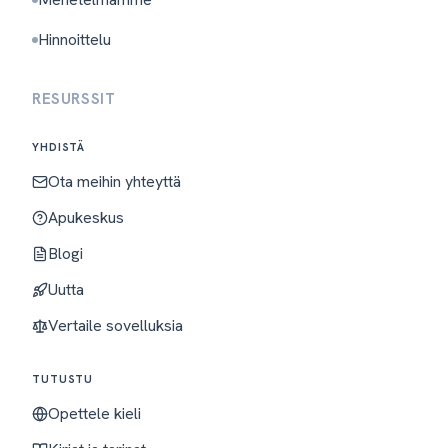
Hinnoittelu
RESURSSIT
YHDISTÄ
Ota meihin yhteyttä
Apukeskus
Blogi
Uutta
Vertaile sovelluksia
TUTUSTU
Opettele kieli