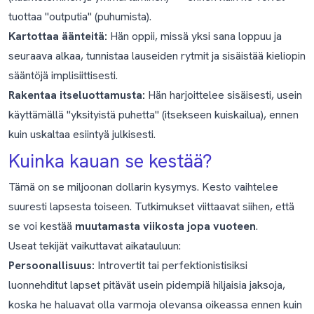
tuottaa "outputia" (puhumista).
Kartottaa äänteitä:
Hän oppii, missä yksi sana loppuu ja
seuraava alkaa, tunnistaa lauseiden rytmit ja sisäistää kieliopin
sääntöjä implisiittisesti.
Rakentaa itseluottamusta:
Hän harjoittelee sisäisesti, usein
käyttämällä "yksityistä puhetta" (itsekseen kuiskailua), ennen
kuin uskaltaa esiintyä julkisesti.
Kuinka kauan se kestää?
Tämä on se miljoonan dollarin kysymys. Kesto vaihtelee
suuresti lapsesta toiseen. Tutkimukset viittaavat siihen, että
se voi kestää
muutamasta viikosta jopa vuoteen
.
Useat tekijät vaikuttavat aikatauluun:
Persoonallisuus:
Introvertit tai perfektionistisiksi
luonnehditut lapset pitävät usein pidempiä hiljaisia jaksoja,
koska he haluavat olla varmoja olevansa oikeassa ennen kuin