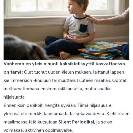
Vanhempien yleisin huoli kaksikielisyyttä kasvattaessa
on tämä:
Olet tuonut uuden kielen mukaan, laittanut lapsen
kie immersion -kouluun tai muuttanut uuteen maahan. Odotat
malttamattomana ensimmäisiä lauseita, mutta saatkin...
hiljaisuutta.
Ennen kuin panikoit, hengitä syvään. Tämä hiljaisuus ei
yleensä ole merkki taantumasta tai sekavuudesta. Kielitieteen
maailmassa tätä kutsutaan
Silent Periodiksi
, ja se on
voimakas, aktiivinen oppimisvaihe.