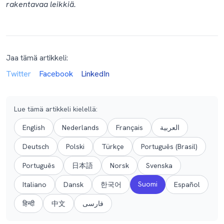
rakentavaa leikkiä.
Jaa tämä artikkeli:
Twitter
Facebook
LinkedIn
Lue tämä artikkeli kielellä
:
English
Nederlands
Français
العربية
Deutsch
Polski
Türkçe
Português (Brasil)
Português
日本語
Norsk
Svenska
Suomi
Italiano
Dansk
한국어
Español
हिन्दी
中文
فارسی