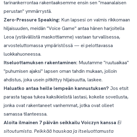
tarinankerrontaa rakentaaksemme ensin sen "maanalaisen
perustan" ymmärrystä.
Zero-Pressure Speaking:
Kun lapsesi
on
valmis rikkomaan
hiljaisuuden, meidän "Voice Game" antaa hänen harjoitella
Leoa (ystävällistä maskottiamme) vastaan turvallisessa,
arvosteluttomassa ympäristössä — ei pelottavassa
luokkahuoneessa.
Itseluottamuksen rakentaminen:
Muutamme "ruutuaikaa"
"puhumisen ajaksi" lapsen oman tahdin mukaan, jolloin
ahdistus, joka usein pitkittyy hiljaisuutta, laskee.
Haluatko antaa heille lempeän kannustuksen?
Jos etsit
parasta tapaa tukea kaksikielistä lastasi, kokeile sovellusta,
jonka ovat rakentaneet vanhemmat, jotka ovat olleet
samassa tilanteessa.
Aloita ilmainen 7 päivän seikkailu Voiczyn kanssa
Ei
sitoutumista. Pelkkää hauskaa ja itseluottamusta