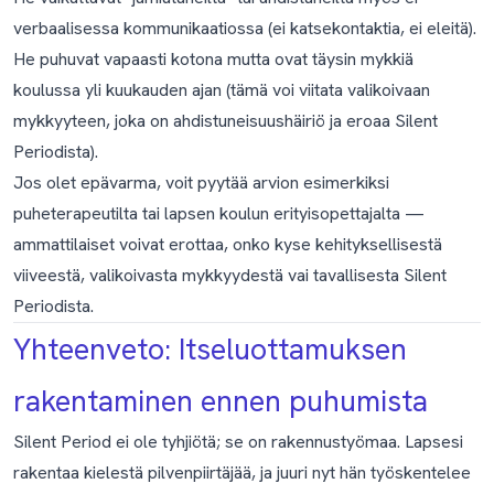
verbaalisessa kommunikaatiossa (ei katsekontaktia, ei eleitä).
He puhuvat vapaasti kotona mutta ovat täysin mykkiä
koulussa yli kuukauden ajan (tämä voi viitata
valikoivaan
mykkyyteen
, joka on ahdistuneisuushäiriö ja eroaa Silent
Periodista).
Jos olet epävarma, voit pyytää arvion esimerkiksi
puheterapeutilta tai lapsen koulun erityisopettajalta —
ammattilaiset voivat erottaa, onko kyse kehityksellisestä
viiveestä, valikoivasta mykkyydestä vai tavallisesta Silent
Periodista.
Yhteenveto: Itseluottamuksen
rakentaminen ennen puhumista
Silent Period ei ole tyhjiötä; se on rakennustyömaa. Lapsesi
rakentaa kielestä pilvenpiirtäjää, ja juuri nyt hän työskentelee