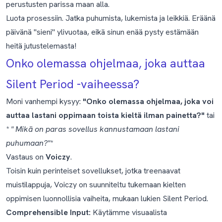
perustusten parissa maan alla.
Luota prosessiin. Jatka puhumista, lukemista ja leikkiä. Eräänä
päivänä "sieni" ylivuotaa, eikä sinun enää pysty estämään
heitä jutustelemasta!
Onko olemassa ohjelmaa, joka auttaa
Silent Period -vaiheessa?
Moni vanhempi kysyy:
"Onko olemassa ohjelmaa, joka voi
auttaa lastani oppimaan toista kieltä ilman painetta?"
tai
*
" Mikä on paras sovellus kannustamaan lastani
puhumaan?"
*
Vastaus on
Voiczy
.
Toisin kuin perinteiset sovellukset, jotka treenaavat
muistilappuja, Voiczy on suunniteltu tukemaan kielten
oppimisen luonnollisia vaiheita, mukaan lukien Silent Period.
Comprehensible Input:
Käytämme visuaalista