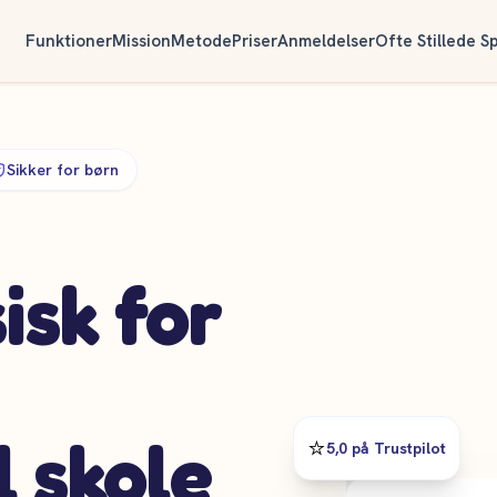
Funktioner
Mission
Metode
Priser
Anmeldelser
Ofte Stillede S
Sikker for børn
isk for
l skole
⭐️
5,0 på Trustpilot