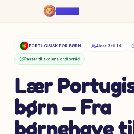
Voiczy
PORTUGISISK FOR BØRN
Alder 3 til 14
Passer til skolens ordforråd
Lær Portugis
børn — Fra
børnehave ti