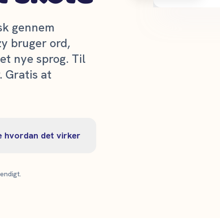
isk gennem
zy bruger ord,
et nye sprog. Til
. Gratis at
e hvordan det virker
endigt.