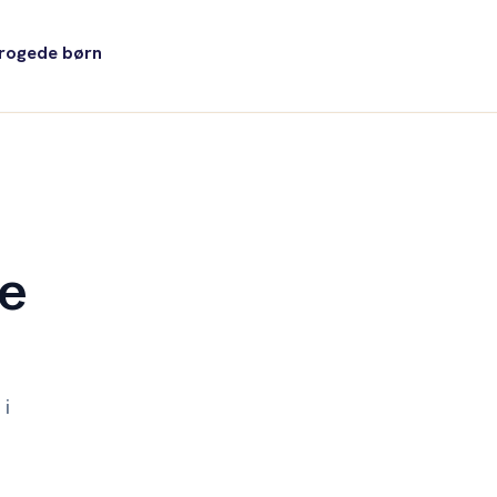
progede børn
ge
 i