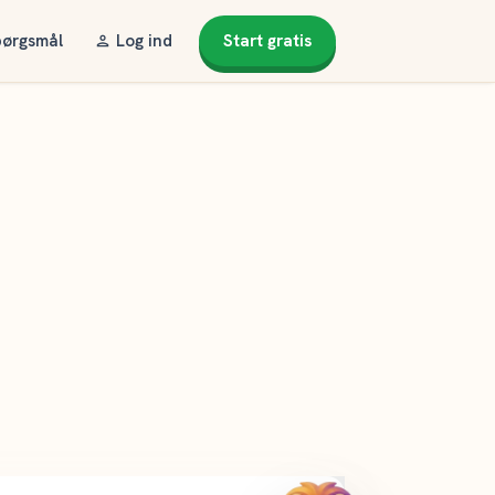
pørgsmål
Log ind
Start gratis