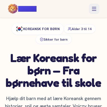
Voiczy
KOREANSK FOR BØRN
Alder 3 til 14
Sikker for børn
Lær Koreansk for
børn — Fra
børnehave til skole
Hjælp dit barn med at lære Koreansk gennem
historier, spil og ægte samtaler. Voiczy bruger