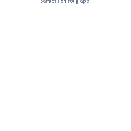
samlet i én rolig app.