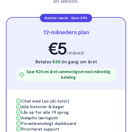
én lektion.
Bedste værdi
·
Gem 29%
12-måneders plan
€5
/
måned
Betales
€60
én gang om året
Spar €24 om året sammenlignet med månedlig
betaling
Chat med Leo (AI-tutor)
Alle historier & bøger
Lås op for alle 19 sprog
Adaptiv læringssti
Forældreindsigt dashboard
Prioriteret support