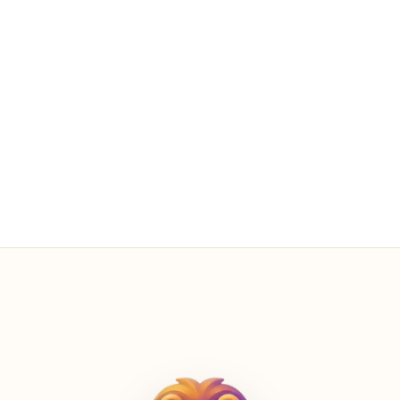
10 min daglig tidsgrænse
I dag: 6 min brugt
3 børneprofiler
Lucía · Mateo · Sofia
0 reklamer
Altid — på alle skærme