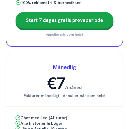
100% reklamefri & børnesikker
Start 7 dages gratis prøveperiode
Annuller når som helst
Månedlig
€7
/
måned
Fakturer månedligt
·
Annuller når som helst
Chat med Leo (AI-tutor)
Alle historier & bøger
Lås op for alle 19 sprog