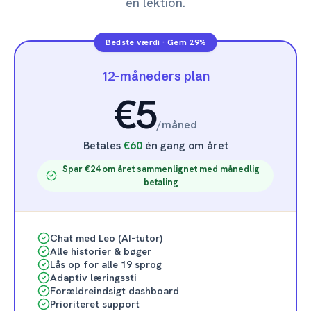
én lektion.
Bedste værdi
·
Gem 29%
12-måneders plan
€5
/
måned
Betales
€60
én gang om året
Spar €24 om året sammenlignet med månedlig
betaling
Chat med Leo (AI-tutor)
Alle historier & bøger
Lås op for alle 19 sprog
Adaptiv læringssti
Forældreindsigt dashboard
Prioriteret support