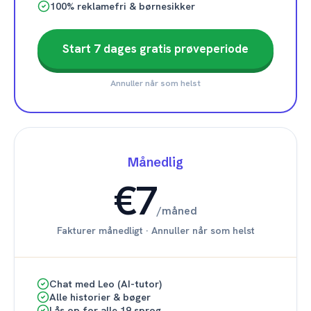
100% reklamefri & børnesikker
Start 7 dages gratis prøveperiode
Annuller når som helst
Månedlig
€7
/
måned
Fakturer månedligt
·
Annuller når som helst
Chat med Leo (AI-tutor)
Alle historier & bøger
Lås op for alle 19 sprog