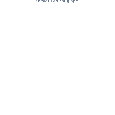
samlet i én rolig app.