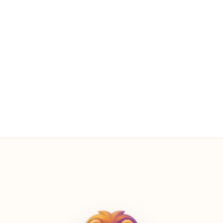
10 min daglig tidsgrænse
I dag: 6 min brugt
3 børneprofiler
Lucía · Mateo · Sofia
0 reklamer
Altid — på alle skærme