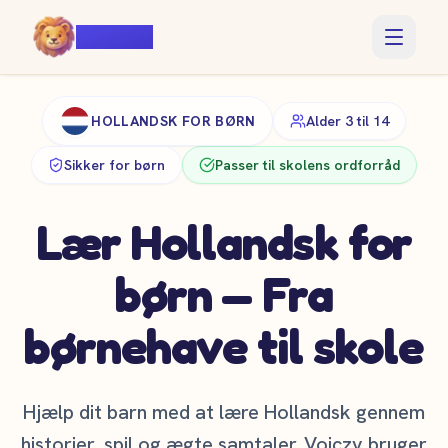
Voiczy
HOLLANDSK FOR BØRN
Alder 3 til 14
Sikker for børn
Passer til skolens ordforråd
Lær Hollandsk for
børn — Fra
børnehave til skole
Hjælp dit barn med at lære Hollandsk gennem
historier, spil og ægte samtaler. Voiczy bruger