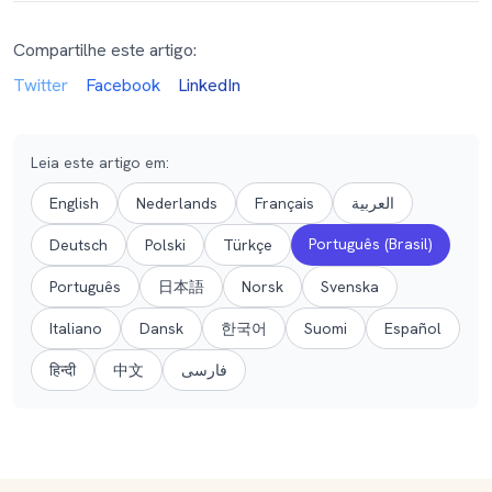
Compartilhe este artigo:
Twitter
Facebook
LinkedIn
Leia este artigo em
:
English
Nederlands
Français
العربية
Português (Brasil)
Deutsch
Polski
Türkçe
Português
日本語
Norsk
Svenska
Italiano
Dansk
한국어
Suomi
Español
हिन्दी
中文
فارسی