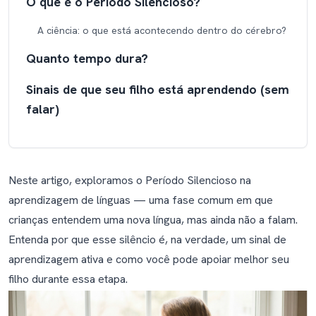
O que é o Período Silencioso?
A ciência: o que está acontecendo dentro do cérebro?
Quanto tempo dura?
Sinais de que seu filho está aprendendo (sem
falar)
Como apoiar seu filho: o que fazer e o que
não fazer
Neste artigo, exploramos o Período Silencioso na
Fazer:
aprendizagem de línguas — uma fase comum em que
Não fazer:
crianças entendem uma nova língua, mas ainda não a falam.
Entenda por que esse silêncio é, na verdade, um sinal de
Quando você deve se preocupar?
aprendizagem ativa e como você pode apoiar melhor seu
Conclusão: Construindo confiança antes de
filho durante essa etapa.
falar