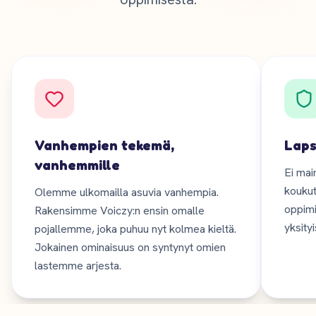
Vanhempien tekemä,
Laps
vanhemmille
Ei main
koukut
Olemme ulkomailla asuvia vanhempia.
oppimi
Rakensimme Voiczy:n ensin omalle
yksityi
pojallemme, joka puhuu nyt kolmea kieltä.
Jokainen ominaisuus on syntynyt omien
lastemme arjesta.