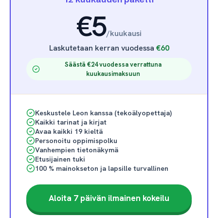
€5
/
kuukausi
Laskutetaan kerran vuodessa
€60
Säästä €24 vuodessa verrattuna
kuukausimaksuun
Keskustele Leon kanssa (tekoälyopettaja)
Kaikki tarinat ja kirjat
Avaa kaikki 19 kieltä
Personoitu oppimispolku
Vanhempien tietonäkymä
Etusijainen tuki
100 % mainokseton ja lapsille turvallinen
Aloita 7 päivän ilmainen kokeilu