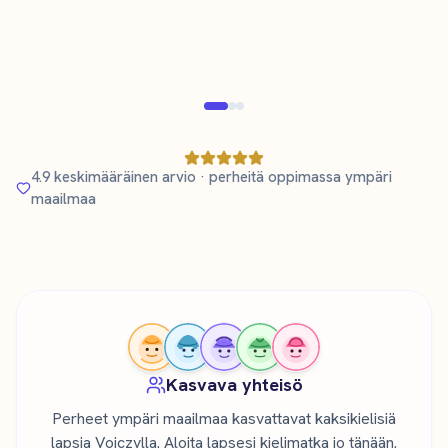
3-vuotiaan äiti, joka oppii ruotsia
Vahvistettu vanhempi
Vahvis
4.9 keskimääräinen arvio · perheitä oppimassa ympäri
maailmaa
Kasvava yhteisö
Perheet ympäri maailmaa kasvattavat kaksikielisiä
lapsia Voiczylla. Aloita lapsesi kielimatka jo tänään.