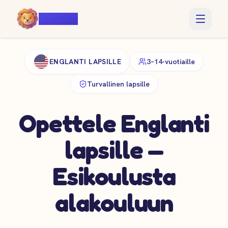
Voiczy
ENGLANTI LAPSILLE
3–14-vuotiaille
Turvallinen lapsille
Opettele Englanti
lapsille —
Esikoulusta
alakouluun