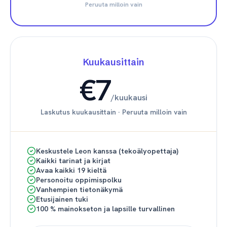
Peruuta milloin vain
Kuukausittain
€7
/
kuukausi
Laskutus kuukausittain
·
Peruuta milloin vain
Keskustele Leon kanssa (tekoälyopettaja)
Kaikki tarinat ja kirjat
Avaa kaikki 19 kieltä
Personoitu oppimispolku
Vanhempien tietonäkymä
Etusijainen tuki
100 % mainokseton ja lapsille turvallinen