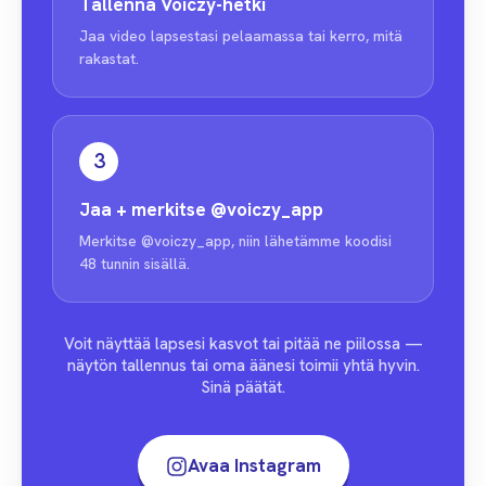
Tallenna Voiczy-hetki
Jaa video lapsestasi pelaamassa tai kerro, mitä
rakastat.
3
Jaa + merkitse
@voiczy_app
Merkitse @voiczy_app, niin lähetämme koodisi
48 tunnin sisällä.
Voit näyttää lapsesi kasvot tai pitää ne piilossa —
näytön tallennus tai oma äänesi toimii yhtä hyvin.
Sinä päätät.
Avaa Instagram