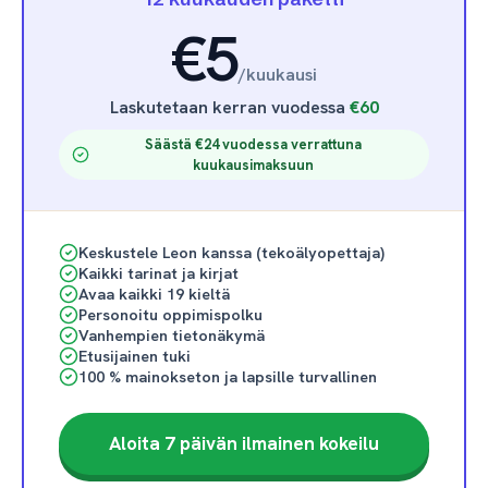
€5
/
kuukausi
Laskutetaan kerran vuodessa
€60
Säästä €24 vuodessa verrattuna
kuukausimaksuun
Keskustele Leon kanssa (tekoälyopettaja)
Kaikki tarinat ja kirjat
Avaa kaikki 19 kieltä
Personoitu oppimispolku
Vanhempien tietonäkymä
Etusijainen tuki
100 % mainokseton ja lapsille turvallinen
Aloita 7 päivän ilmainen kokeilu