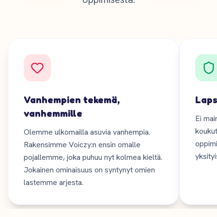
Vanhempien tekemä,
Laps
vanhemmille
Ei main
koukut
Olemme ulkomailla asuvia vanhempia.
oppimi
Rakensimme Voiczy:n ensin omalle
yksityi
pojallemme, joka puhuu nyt kolmea kieltä.
Jokainen ominaisuus on syntynyt omien
lastemme arjesta.