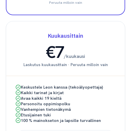
Peruuta milloin vain
Kuukausittain
€7
/
kuukausi
Laskutus kuukausittain
·
Peruuta milloin vain
Keskustele Leon kanssa (tekoälyopettaja)
Kaikki tarinat ja kirjat
Avaa kaikki 19 kieltä
Personoitu oppimispolku
Vanhempien tietonäkymä
Etusijainen tuki
100 % mainokseton ja lapsille turvallinen