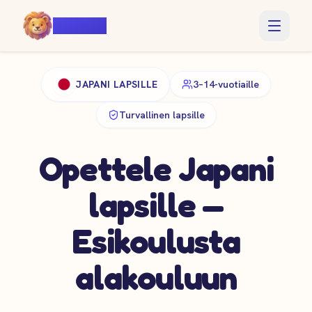
Voiczy
JAPANI LAPSILLE
3–14-vuotiaille
Turvallinen lapsille
Opettele Japani
lapsille —
Esikoulusta
alakouluun