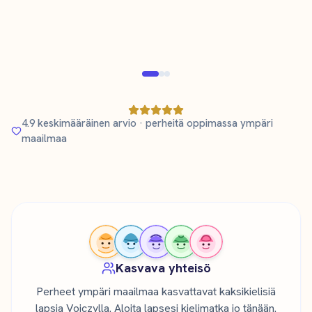
3-vuotiaan äiti, joka oppii ruotsia
Vahvistettu vanhempi
Vahvis
4.9 keskimääräinen arvio · perheitä oppimassa ympäri
maailmaa
Kasvava yhteisö
Perheet ympäri maailmaa kasvattavat kaksikielisiä
lapsia Voiczylla. Aloita lapsesi kielimatka jo tänään.