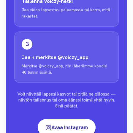
Tallenna Voiczy-hetki
Jaa video lapsestasi pelaamassa tai kerro, mitä
rakastat.
3
Jaa + merkitse
@voiczy_app
Merkitse @voiczy_app, niin lähetämme koodisi
48 tunnin sisällä.
Voit näyttää lapsesi kasvot tai pitää ne piilossa —
näytön tallennus tai oma äänesi toimii yhtä hyvin.
Sinä päätät.
Avaa Instagram