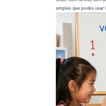
Matemática em Passeios e 
simples que podes usar 
Matemática na Hora de Do
Erros Comuns que os 
Erro 1: Pressionar Demai
Erro 2: Ensinar Símbolos A
Erro 3: Só Contar, Nunca
Erro 4: Saltar a Repetição
Erro 5: Tornar a Matemát
Erro 6: Comparar com Out
E Se o Meu Filho Não
Ecrãs e Aplicações d
Um Plano Semanal qu