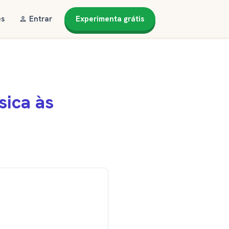
es
Entrar
Experimenta grátis
ica às