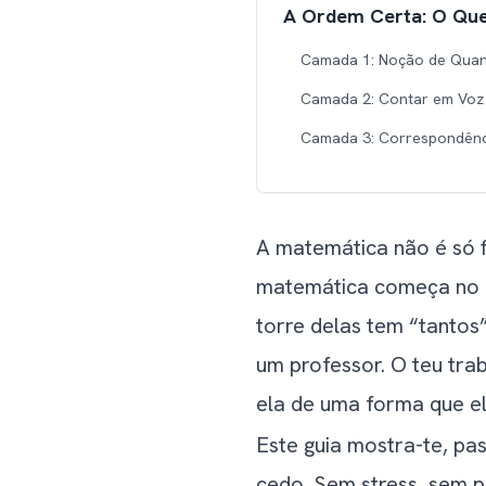
A Ordem Certa: O Que
Camada 1: Noção de Quant
Camada 2: Contar em Voz 
Camada 3: Correspondênc
Camada 4: Reconhecer Núm
Camada 5: Comparar e Or
A matemática não é só f
Camada 6: Somar e Tirar 
matemática começa no m
Camada 7: Factos Básicos 
torre delas tem “tantos
Atividades Diárias q
um professor. O teu trab
Matemática na Cozinha
ela de uma forma que el
Matemática no Supermer
Este guia mostra-te, pa
Matemática na Hora do B
cedo. Sem stress, sem 