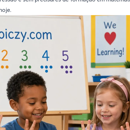
Brincadeiras
hoje.
rmir
Pais Cometem (e Como Evitá-los)
s, Demasiado Depressa
ntes do Significado
 Comparar
 “Aborrecida”
ica Emocional
ras Crianças
 Gostar de Números?
e Matemática: Ajudam ou Prejudicam?
e Podes Mesmo Seguir