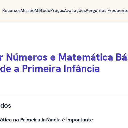
Recursos
Missão
Método
Preços
Avaliações
Perguntas Frequent
r Números e Matemática Bás
de a Primeira Infância
údos
tica na Primeira Infância é Importante