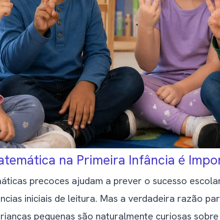
ilho Está Pronto para a Camada Seguinte
a Extra
temática na Primeira Infância é Impo
ticas precoces ajudam a prever o sucesso escolar 
cias iniciais de leitura. Mas a verdadeira razão p
 crianças pequenas são naturalmente curiosas sobre