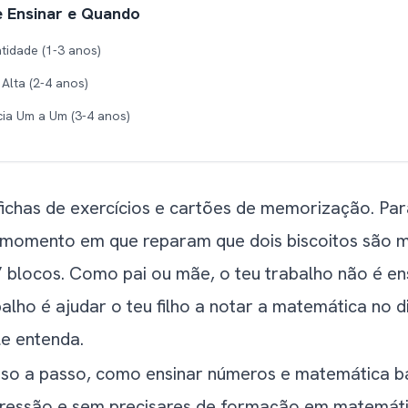
 Ensinar e Quando
idade (1-3 anos)
Alta (2-4 anos)
ia Um a Um (3-4 anos)
eros Escritos (3-5 anos)
denar (4-5 anos)
ichas de exercícios e cartões de memorização. Par
de Forma Simples (4-6 anos)
omento em que reparam que dois biscoitos são ma
de Matemática e Cálculo Mental (5-7 anos)
” blocos. Como pai ou mãe, o teu trabalho não é 
ue Ensinam Matemática Sem Parecer Matemática
alho é ajudar o teu filho a notar a matemática no di
e entenda.
cado
sso a passo, como ensinar números e matemática b
anho
pressão e sem precisares de formação em matemáti