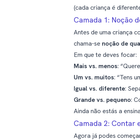
(cada criança é diferente
Camada 1: Noção de
Antes de uma criança con
chama-se
noção de qua
Em que te deves focar:
Mais vs. menos
: “Quer
Um vs. muitos
: “Tens u
Igual vs. diferente
: Sep
Grande vs. pequeno
: C
Ainda não estás a ensin
Camada 2: Contar e
Agora já podes começar 