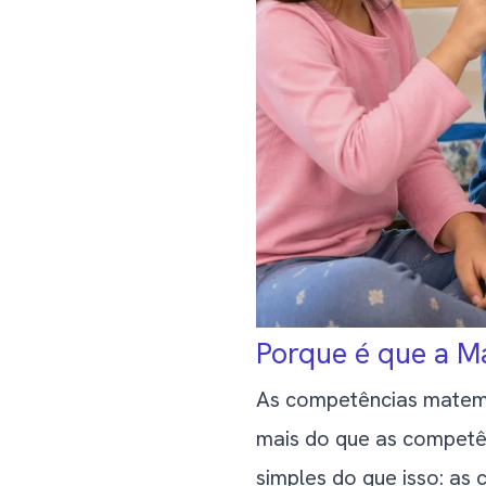
Sinais de que o Teu F
Quando Procurar Ajud
Considerações Finais
Porque é que a Ma
As competências matemá
mais do que as competên
simples do que isso: as