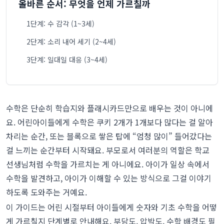
올바른 순서: 무엇을 언제 가르칠까
1단계: 수 감각 (1~3세)
2단계: 소리 내어 세기 (2~4세)
3단계: 일대일 대응 (3~4세)
4단계: 숫자 모양 알아보기 (3~5세)
5단계: 비교하고 순서대로 놓기 (4~5세)
수학은 단순히 학습지와 플래시카드만으로 배우는 것이 아니에
6단계: 간단한 더하기와 빼기 (4~6세)
요. 어린아이들에게 수학은 쿠키 2개가 1개보다 많다는 걸 알아
7단계: 기본 연산과 암산 (5~7세)
차리는 순간, 또는 블록으로 쌓은 탑에 “엄청 많이” 들어갔다는
걸 느끼는 순간부터 시작돼요. 부모로서 여러분의 역할은 학교
수학처럼 느껴지지 않게 수학을 가르치는 일상 활
선생님처럼 수학을 가르치는 게 아니에요. 아이가 일상 속에서
동
수학을 발견하고, 아이가 이해할 수 있는 방식으로 그걸 이야기
주방 수학
하도록 도와주는 거예요.
마트 수학
이 가이드는 어린 시절부터 아이들에게 숫자와 기초 수학을 어떻
게 가르칠지 단계별로 안내해요. 부담도, 압박도, 수학 배경도 필
목욕 시간 수학