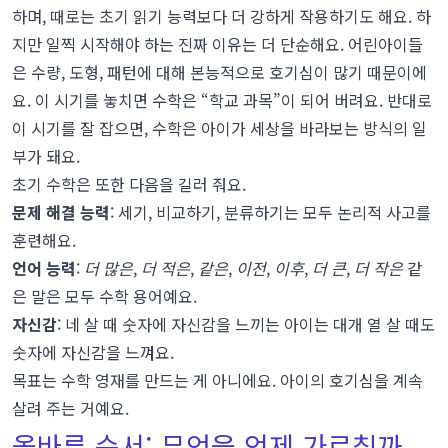
실제로 따라 할 수 있는 주간 계획
하며, 때로는 초기 읽기 능력보다 더 강하게 작용하기도 해요. 하
지만 일찍 시작해야 하는 진짜 이유는 더 단순해요. 어린아이들
다음 단계로 넘어갈 준비가 되었는지 알 수 있는
은 수량, 도형, 패턴에 대해 본능적으로 호기심이 많기 때문이에
신호
요. 이 시기를 놓치면 수학은 “학교 과목”이 되어 버려요. 반대로
추가 도움이 필요할 때
이 시기를 잘 잡으면, 수학은 아이가 세상을 바라보는 방식의 일
부가 돼요.
마무리하며
초기 수학은 또한 다음을 길러 줘요.
문제 해결 능력
: 세기, 비교하기, 분류하기는 모두 논리적 사고를
훈련해요.
언어 능력
:
더 많은
,
더 적은
,
같은
,
이전
,
이후
,
더 큰
,
더 작은
같
은 말은 모두 수학 용어예요.
자신감
: 네 살 때 숫자에 자신감을 느끼는 아이는 대개 열 살 때도
숫자에 자신감을 느껴요.
목표는 수학 영재를 만드는 게 아니에요. 아이의 호기심을 계속
살려 주는 거예요.
올바른 순서: 무엇을 언제 가르칠까