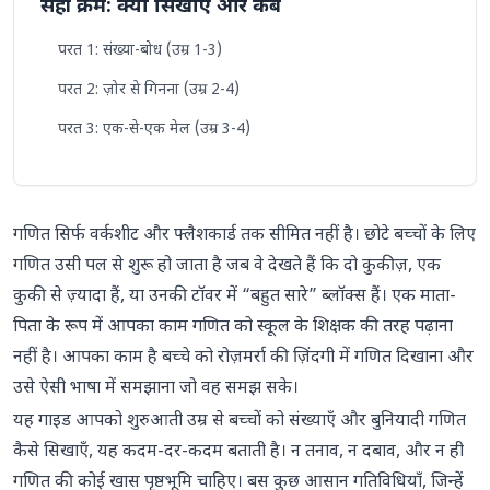
सही क्रम: क्या सिखाएँ और कब
परत 1: संख्या-बोध (उम्र 1-3)
परत 2: ज़ोर से गिनना (उम्र 2-4)
परत 3: एक-से-एक मेल (उम्र 3-4)
परत 4: लिखी हुई संख्याओं को पहचानना (उम्र 3-5)
परत 5: तुलना और क्रम लगाना (उम्र 4-5)
गणित सिर्फ वर्कशीट और फ्लैशकार्ड तक सीमित नहीं है। छोटे बच्चों के लिए
परत 6: जोड़ना और घटाना शुरू करना (उम्र 4-6)
गणित उसी पल से शुरू हो जाता है जब वे देखते हैं कि दो कुकीज़, एक
परत 7: बुनियादी गणित के तथ्य और मानसिक गणित (उम्र 5-7)
कुकी से ज़्यादा हैं, या उनकी टॉवर में “बहुत सारे” ब्लॉक्स हैं। एक माता-
पिता के रूप में आपका काम गणित को स्कूल के शिक्षक की तरह पढ़ाना
रोज़मर्रा की ऐसी गतिविधियाँ जो गणित सिखाती हैं,
नहीं है। आपका काम है बच्चे को रोज़मर्रा की ज़िंदगी में गणित दिखाना और
बिना गणित जैसा लगे
उसे ऐसी भाषा में समझाना जो वह समझ सके।
रसोई में गणित
यह गाइड आपको शुरुआती उम्र से बच्चों को संख्याएँ और बुनियादी गणित
किराने की दुकान में गणित
कैसे सिखाएँ, यह कदम-दर-कदम बताती है। न तनाव, न दबाव, और न ही
गणित की कोई खास पृष्ठभूमि चाहिए। बस कुछ आसान गतिविधियाँ, जिन्हें
नहाने के समय गणित