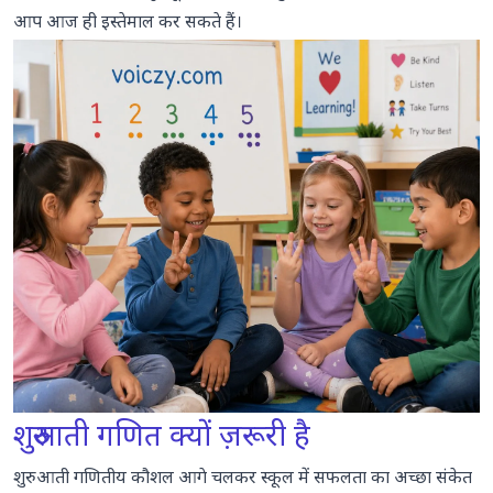
आप आज ही इस्तेमाल कर सकते हैं।
टहलने और खेलने में गणित
सोने से पहले गणित
माता-पिता की आम गलतियाँ (और उनसे कैसे बचें)
गलती 1: बहुत जल्दी, बहुत ज़्यादा दबाव डालना
गलती 2: अर्थ से पहले चिन्ह सिखाना
गलती 3: सिर्फ़ गिनना, कभी तुलना न करना
गलती 4: उबाऊ दोहराव छोड़ देना
गलती 5: गणित को भावनात्मक बना देना
गलती 6: दूसरे बच्चों से तुलना करना
अगर मेरे बच्चे को संख्याएँ पसंद नहीं हैं तो?
शुरुआती गणित क्यों ज़रूरी है
स्क्रीन और गणित ऐप: मददगार या नुकसानदेह?
शुरुआती गणितीय कौशल आगे चलकर स्कूल में सफलता का अच्छा संकेत