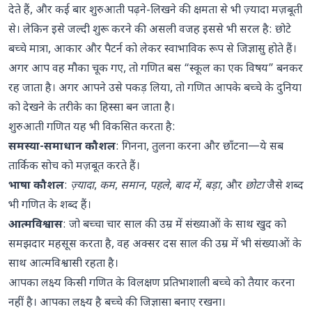
एक साप्ताहिक योजना जिसे आप सच में निभा सकें
देते हैं, और कई बार शुरुआती पढ़ने-लिखने की क्षमता से भी ज़्यादा मज़बूती
से। लेकिन इसे जल्दी शुरू करने की असली वजह इससे भी सरल है: छोटे
कैसे पता चले कि आपका बच्चा अगली परत के लिए
बच्चे मात्रा, आकार और पैटर्न को लेकर स्वाभाविक रूप से जिज्ञासु होते हैं।
तैयार है
अगर आप वह मौका चूक गए, तो गणित बस “स्कूल का एक विषय” बनकर
कब अतिरिक्त मदद लेनी चाहिए
रह जाता है। अगर आपने उसे पकड़ लिया, तो गणित आपके बच्चे के दुनिया
को देखने के तरीके का हिस्सा बन जाता है।
अंतिम विचार
शुरुआती गणित यह भी विकसित करता है:
समस्या-समाधान कौशल
: गिनना, तुलना करना और छाँटना—ये सब
तार्किक सोच को मज़बूत करते हैं।
भाषा कौशल
:
ज़्यादा
,
कम
,
समान
,
पहले
,
बाद में
,
बड़ा
, और
छोटा
जैसे शब्द
भी गणित के शब्द हैं।
आत्मविश्वास
: जो बच्चा चार साल की उम्र में संख्याओं के साथ खुद को
समझदार महसूस करता है, वह अक्सर दस साल की उम्र में भी संख्याओं के
साथ आत्मविश्वासी रहता है।
आपका लक्ष्य किसी गणित के विलक्षण प्रतिभाशाली बच्चे को तैयार करना
नहीं है। आपका लक्ष्य है बच्चे की जिज्ञासा बनाए रखना।