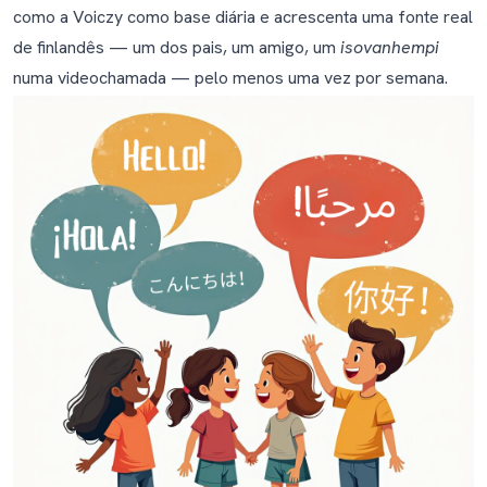
como a Voiczy como base diária e acrescenta uma fonte real
sueco
de finlandês — um dos pais, um amigo, um
isovanhempi
E quanto ao finlandês para famílias que
numa videochamada — pelo menos uma vez por semana.
acabaram de se mudar para a Finlândia?
Ferramentas que recomendamos
Perguntas frequentes
Como ensino finlandês ao meu filho se eu próprio não
falo finlandês?
Qual é a melhor idade para começar a ensinar
finlandês a uma criança?
Quanto tempo demora até o meu filho conseguir falar
finlandês?
O meu filho também vai aprender sueco se for para a
escola na Finlândia?