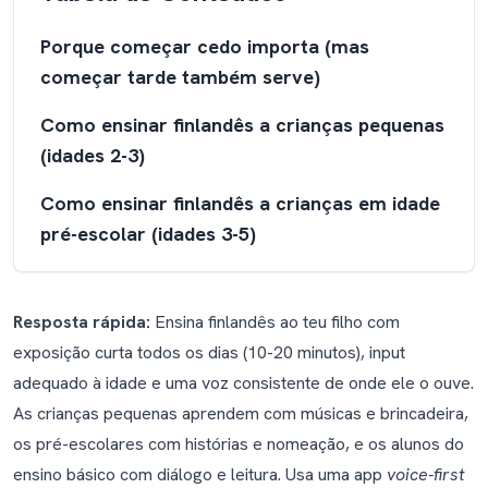
Porque começar cedo importa (mas
começar tarde também serve)
Como ensinar finlandês a crianças pequenas
(idades 2-3)
Como ensinar finlandês a crianças em idade
pré-escolar (idades 3-5)
Como ensinar finlandês a alunos do ensino
básico (idades 5-10)
Resposta rápida:
Ensina finlandês ao teu filho com
exposição curta todos os dias (10-20 minutos), input
Como ensinar finlandês como família
adequado à idade e uma voz consistente de onde ele o ouve.
Porque o finlandês é um caso especial (e
As crianças pequenas aprendem com músicas e brincadeira,
porque o seu filho não vai notar)
os pré-escolares com histórias e nomeação, e os alunos do
ensino básico com diálogo e leitura. Usa uma app
voice-first
A Finlândia é bilingue: uma nota sobre o