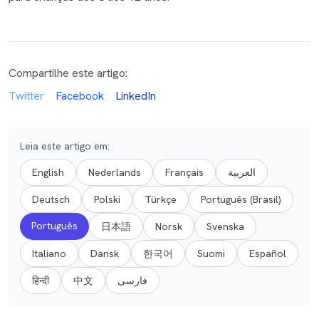
Compartilhe este artigo:
Twitter
Facebook
LinkedIn
Leia este artigo em
:
English
Nederlands
Français
العربية
Deutsch
Polski
Türkçe
Português (Brasil)
Português
日本語
Norsk
Svenska
Italiano
Dansk
한국어
Suomi
Español
हिन्दी
中文
فارسی