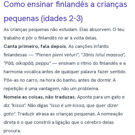
Como ensinar finlandês a crianças
pequenas (idades 2-3)
As crianças pequenas não estudam. Elas absorvem. O teu
trabalho é pôr o finlandês no ar à volta delas.
Canta primeiro, fala depois.
As canções infantis
finlandesas —
"Pienen pieni veturi", "Jänis istui maassa",
"Pää, olkapää, peppu"
— ensinam o ritmo do finlandês e a
harmonia vocálica antes de qualquer palavra fazer sentido.
Põe-as no carro, na hora do banho, antes de dormir. A
repetição é uma vantagem, não um problema.
Nomeia as coisas, não traduzas.
Aponte para um gato e
diz
"kissa"
. Não digas
"isso é um kissa, que quer dizer
gato"
. Traduzir atrasa as crianças pequenas. A nomeação
direta é o que constrói a ligação que o cérebro delas
procura.