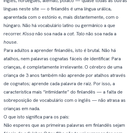
inglês, norueguês, alemão, polaco — quase todas as outras
línguas neste site — o finlandês é uma língua urálica,
aparentada com o estónio e, mais distantemente, com o
húngaro. Não há vocabulário latino ou germânico a que
recorrer.
Kissa
não soa nada a
cat
.
Talo
não soa nada a
house
.
Para adultos a aprender finlandês, isto é brutal. Não há
atalhos, nem palavras cognatas fáceis de identificar. Para
crianças, é completamente irrelevante. O cérebro de uma
criança de 3 anos também não aprende por atalhos através
de cognatos; aprende cada palavra de raiz. Por isso, a
característica mais “intimidante” do finlandês — a falta de
sobreposição de vocabulário com o inglês — não atrasa as
crianças em nada.
O que isto significa para os pais:
Não esperes que as primeiras palavras em finlandês sejam