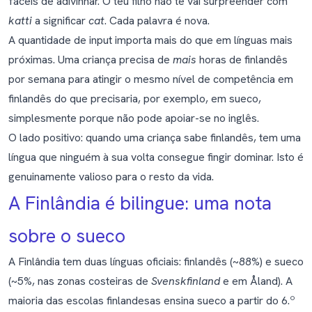
fáceis de adivinhar. O teu filho não te vai surpreender com
katti
a significar
cat
. Cada palavra é nova.
A quantidade de input importa mais do que em línguas mais
próximas. Uma criança precisa de
mais
horas de finlandês
por semana para atingir o mesmo nível de competência em
finlandês do que precisaria, por exemplo, em sueco,
simplesmente porque não pode apoiar-se no inglês.
O lado positivo: quando uma criança sabe finlandês, tem uma
língua que ninguém à sua volta consegue fingir dominar. Isto é
genuinamente valioso para o resto da vida.
A Finlândia é bilingue: uma nota
sobre o sueco
A Finlândia tem duas línguas oficiais: finlandês (~88%) e sueco
(~5%, nas zonas costeiras de
Svenskfinland
e em Åland). A
maioria das escolas finlandesas ensina sueco a partir do 6.º