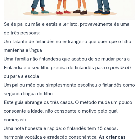
O finlandês não é demasiado difícil para uma criança
pequena aprender?
Devo corrigir os erros de finlandês do meu filho?
Se és pai ou mãe e estás a ler isto, provavelmente és uma
O meu filho está a misturar finlandês com a minha
de três pessoas:
língua materna na mesma frase. Devo preocupar-me?
Um falante de finlandês no estrangeiro que quer que o filho
mantenha a língua
Uma família não finlandesa que acabou de se mudar para a
Finlândia e o seu filho precisa de finlandês para o
päiväkoti
ou para a escola
Um pai ou mãe que simplesmente escolheu o finlandês como
segunda língua do filho
Este guia abrange os três casos. O método muda um pouco
consoante a idade, não consoante o motivo pelo qual
começaste.
Uma nota honesta e rápida: o finlandês tem 15 casos,
harmonia vocálica e gradação consonântica.
As crianças