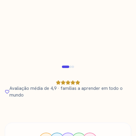
Tara Karlsson
T
K
Mãe de um menino de 3 anos a aprender
sueco
Verificado por pais
Verifi
Avaliação média de 4,9 · famílias a aprender em todo o
mundo