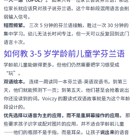
位家长就应该
只
对孩子说芬兰语。这个年龄段混用语言会削
弱输入信号。
短而频繁。
三次 5 分钟的芬兰语接触，胜过一次 30 分钟的
集中学习。幼儿无法长时间专注，但一天可以反复回到这门
语言十次。
如何教 3-5 岁学龄前儿童学芬兰语
学龄前儿童能做得更多，但他们仍然需要把学习感受成
“玩”。
双语绘本。
连续一周读同一本芬兰语-英语双语书。到第三
天，他们就能预测下一页；到第五天，他们甚至会抢着说出
你还没读到的词。Voiczy 的跟读式双语故事就是为这个年龄
段设计的。
优先选择以语音为主的应用，而不是重屏幕操作的应用。
那
些要求孩子识字或配对图片的应用，并不适合学龄前儿童
——他们的瓶颈不是手指，而是耳朵。让孩子
说出来
的语音