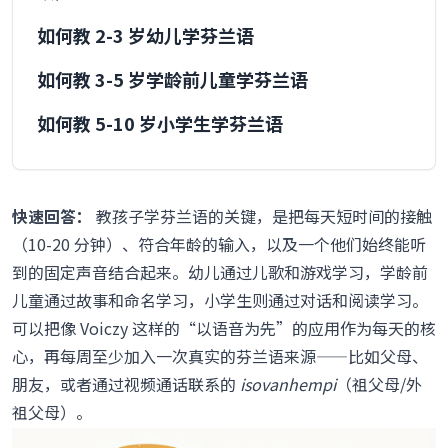
如何教 2-3 岁幼儿学芬兰语
如何教 3-5 岁学龄前儿童学芬兰语
如何教 5-10 岁小学生学芬兰语
如何让整个家庭一起学芬兰语
为什么芬兰语很特别（以及为什么孩子不会在
快速回答：
教孩子学芬兰语的关键，是把每天短时间的接触
意）
（10-20 分钟）、符合年龄的输入，以及一个他们始终能听
到的固定声音结合起来。幼儿通过儿歌和游戏学习，学龄前
芬兰是双语国家：关于瑞典语的一点说明
儿童通过故事和命名学习，小学生则通过对话和阅读学习。
如果你们刚搬到芬兰，芬兰语该怎么学？
可以把像 Voiczy 这样的“以语音为先”的应用作为每天的核
心，再每周至少加入一次真实的芬兰语来源——比如父母、
我们推荐的工具
朋友，或者通过视频通话联系的
isovanhempi
（祖父母/外
祖父母）。
常见问题