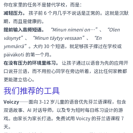
你在家里的任务不是替代学校，而是：
减轻压力。
孩子前 6 个月几乎不说话是正常的。这就是
沉默
期
，而且是健康的。
提前输入高频短语。
“Minun nimeni on…”
、
“Olen
väsynyt”
、
“Minun täytyy vessaan”
、
“En
ymmärrä”
。大约 30 个短语，就足够孩子撑过在学校或
päiväkoti 的第一个月。
在没有压力的环境里练习。
让孩子通过以语音为先的应用开
口说芬兰语，而不用担心同学在旁边听着，这比任何家教都
更能建立信心。
我们推荐的工具
Voiczy
——面向 3-12 岁儿童的语音优先芬兰语课程，包含
双语故事、AI 对话导师，以及专为短时每日练习设计的游
戏。由家长为家长打造。
免费试用 Voiczy 的芬兰语课程 7
天
。