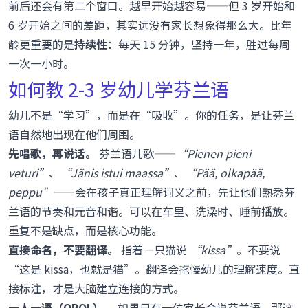
前后还会有第二个窗口。越早开始越容易——但 3 岁开始和
6 岁开始之间的差距，其实远没有家长想象得那么大。比年
龄更重要的是
持续性
：每天 15 分钟，坚持一年，胜过每周
一次一小时。
如何教 2-3 岁幼儿学芬兰语
幼儿不是“学习”，而是在“吸收”。你的任务，是让芬兰
语自然地出现在他们周围。
先唱歌，再说话。
芬兰语儿歌——
“Pienen pieni
veturi”
、
“Jänis istui maassa”
、
“Pää, olkapää,
peppu”
——会在孩子真正理解词义之前，先让他们熟悉芬
兰语的节奏和元音和谐。可以在车里、洗澡时、睡前播放。
重复不是缺点，而是核心功能。
直接命名，不要翻译。
指着一只猫说
“kissa”
。不要说
“这是 kissa，也就是猫”。翻译会拖慢幼儿的理解速度。直
接标注，才是大脑建立连接的方式。
一人一语（OPOL）。
如果只有一位家长会说芬兰语，那这