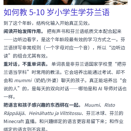
如何教 5-10 岁小学生学芬兰语
到了这个年龄，结构化输入开始真正见效。
阅读开始发挥作用。
把有声书和芬兰语纸质文本配合起来
——边听边看字，是这个年龄段最有效的学习方式之一。芬
兰语拼写非常规则（一个字母对应一个音），所以“边听边
读”的组合尤其有效。
重对话，不重单词表。
单词表是非芬兰语国家学校里“把芬
兰语当学科”时常用的教法。它会培养出能通过考试、却不
会和
mummi
（奶奶/外婆）聊天的孩子。真正能培养出“会
说的人”的，是每天的双向对话——哪怕是和 AI 导师对话也
一样。
把语言和孩子感兴趣的东西绑在一起。
Muumi
、
Risto
Räppääjä
、
Heinähattu ja Vilttitossu
、芬兰冰球、芬兰的
Minecraft 直播。和兴趣绑定的语言更容易留下来；和作业
绑定的语言则不容易。