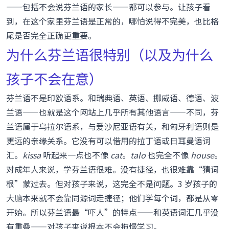
——包括不会说芬兰语的家长——都可以参与。让孩子看
到，在这个家里芬兰语是正常的，哪怕说得不完美，也比格
尾是否完全正确更重要。
为什么芬兰语很特别（以及为什么
孩子不会在意）
芬兰语不是印欧语系。和瑞典语、英语、挪威语、德语、波
兰语——也就是这个网站上几乎所有其他语言——不同，芬
兰语属于乌拉尔语系，与爱沙尼亚语有关，和匈牙利语则是
更远的亲缘关系。它没有可以借用的拉丁语或日耳曼语词
汇。
kissa
听起来一点也不像
cat
。
talo
也完全不像
house
。
对成年人来说，学芬兰语很难。没有捷径，也很难靠“猜词
根”蒙过去。但对孩子来说，这完全不是问题。3 岁孩子的
大脑本来就不会靠同源词走捷径；他们学每个词，都是从零
开始。所以芬兰语最“吓人”的特点——和英语词汇几乎没
有重叠——对孩子来说根本不会拖慢学习。