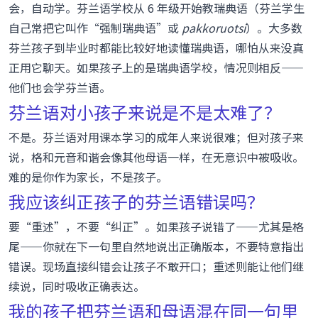
会，自动学。芬兰语学校从 6 年级开始教瑞典语（芬兰学生
自己常把它叫作“强制瑞典语”或
pakkoruotsi
）。大多数
芬兰孩子到毕业时都能比较好地读懂瑞典语，哪怕从来没真
正用它聊天。如果孩子上的是瑞典语学校，情况则相反——
他们也会学芬兰语。
芬兰语对小孩子来说是不是太难了？
不是。芬兰语对用课本学习的成年人来说很难；但对孩子来
说，格和元音和谐会像其他母语一样，在无意识中被吸收。
难的是你作为家长，不是孩子。
我应该纠正孩子的芬兰语错误吗？
要“重述”，不要“纠正”。如果孩子说错了——尤其是格
尾——你就在下一句里自然地说出正确版本，不要特意指出
错误。现场直接纠错会让孩子不敢开口；重述则能让他们继
续说，同时吸收正确表达。
我的孩子把芬兰语和母语混在同一句里