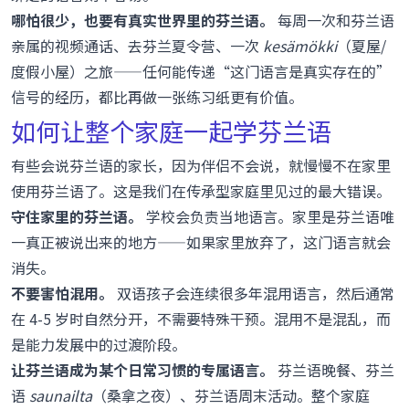
哪怕很少，也要有真实世界里的芬兰语。
每周一次和芬兰语
亲属的视频通话、去芬兰夏令营、一次
kesämökki
（夏屋/
度假小屋）之旅——任何能传递“这门语言是真实存在的”
信号的经历，都比再做一张练习纸更有价值。
如何让整个家庭一起学芬兰语
有些会说芬兰语的家长，因为伴侣不会说，就慢慢不在家里
使用芬兰语了。这是我们在传承型家庭里见过的最大错误。
守住家里的芬兰语。
学校会负责当地语言。家里是芬兰语唯
一真正被说出来的地方——如果家里放弃了，这门语言就会
消失。
不要害怕混用。
双语孩子会连续很多年混用语言，然后通常
在 4-5 岁时自然分开，不需要特殊干预。混用不是混乱，而
是能力发展中的过渡阶段。
让芬兰语成为某个日常习惯的专属语言。
芬兰语晚餐、芬兰
语
saunailta
（桑拿之夜）、芬兰语周末活动。整个家庭