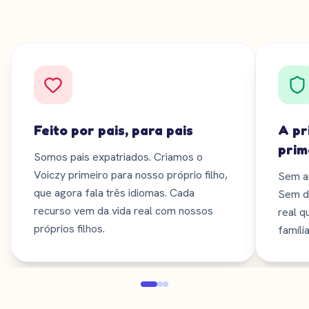
Feito por pais, para pais
A pr
prim
Somos pais expatriados. Criamos o
Voiczy primeiro para nosso próprio filho,
Sem a
que agora fala três idiomas. Cada
Sem de
recurso vem da vida real com nossos
real q
próprios filhos.
famíli