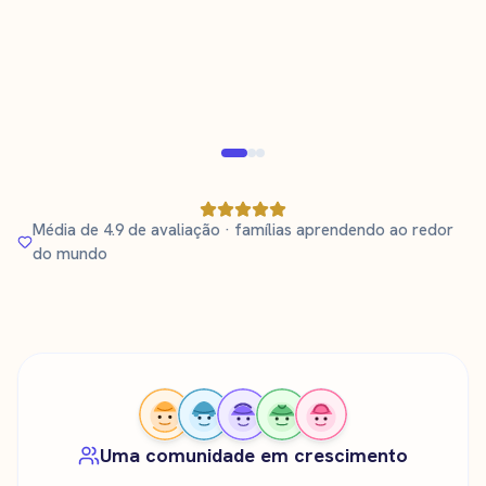
Tara Karlsson
T
K
Mãe de um menino de 3 anos
aprendendo sueco
Pai verificado
Verifi
Média de 4.9 de avaliação · famílias aprendendo ao redor
do mundo
Uma comunidade em crescimento