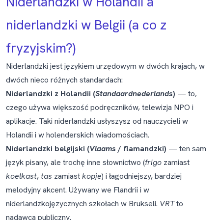
Niderlandzki w Holandii a
niderlandzki w Belgii (a co z
fryzyjskim?)
Niderlandzki jest językiem urzędowym w dwóch krajach, w
dwóch nieco różnych standardach:
Niderlandzki z Holandii (
Standaardnederlands
)
— to,
czego używa większość podręczników, telewizja NPO i
aplikacje. Taki niderlandzki usłyszysz od nauczycieli w
Holandii i w holenderskich wiadomościach.
Niderlandzki belgijski (
Vlaams
/ flamandzki)
— ten sam
język pisany, ale trochę inne słownictwo (
frigo
zamiast
koelkast
,
tas
zamiast
kopje
) i łagodniejszy, bardziej
melodyjny akcent. Używany we Flandrii i w
niderlandzkojęzycznych szkołach w Brukseli.
VRT
to
nadawca publiczny.