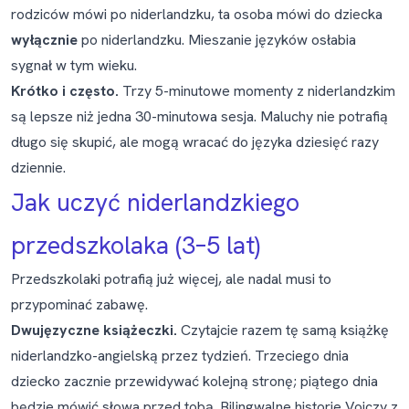
rodziców mówi po niderlandzku, ta osoba mówi do dziecka
wyłącznie
po niderlandzku. Mieszanie języków osłabia
sygnał w tym wieku.
Krótko i często.
Trzy 5-minutowe momenty z niderlandzkim
są lepsze niż jedna 30-minutowa sesja. Maluchy nie potrafią
długo się skupić, ale mogą wracać do języka dziesięć razy
dziennie.
Jak uczyć niderlandzkiego
przedszkolaka (3–5 lat)
Przedszkolaki potrafią już więcej, ale nadal musi to
przypominać zabawę.
Dwujęzyczne książeczki.
Czytajcie razem tę samą książkę
niderlandzko-angielską przez tydzień. Trzeciego dnia
dziecko zacznie przewidywać kolejną stronę; piątego dnia
będzie mówić słowa przed tobą. Bilingwalne historie Voiczy z