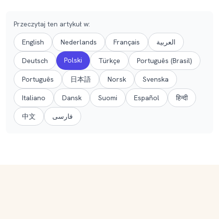
Przeczytaj ten artykuł w
:
English
Nederlands
Français
العربية
Polski
Deutsch
Türkçe
Português (Brasil)
Português
日本語
Norsk
Svenska
Italiano
Dansk
Suomi
Español
हिन्दी
中文
فارسی