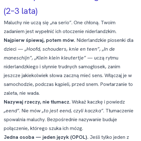
(2–3 lata)
Maluchy nie uczą się „na serio”. One chłoną. Twoim
zadaniem jest wypełnić ich otoczenie niderlandzkim.
Najpierw śpiewaj, potem mów.
Niderlandzkie piosenki dla
dzieci —
„Hoofd, schouders, knie en teen”, „In de
maneschijn”, „Klein klein kleutertje”
— uczą rytmu
niderlandzkiego i słynnie trudnych samogłosek, zanim
jeszcze jakiekolwiek słowa zaczną mieć sens. Włączaj je w
samochodzie, podczas kąpieli, przed snem. Powtarzanie to
zaleta, nie wada.
Nazywaj rzeczy, nie tłumacz.
Wskaż kaczkę i powiedz
„eend”
. Nie mów
„to jest eend, czyli kaczka”
. Tłumaczenie
spowalnia maluchy. Bezpośrednie nazywanie buduje
połączenie, którego szuka ich mózg.
Jedna osoba — jeden język (OPOL).
Jeśli tylko jeden z