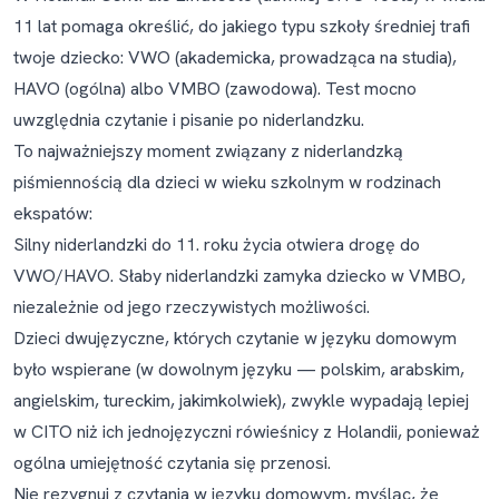
11 lat pomaga określić, do jakiego typu szkoły średniej trafi
twoje dziecko: VWO (akademicka, prowadząca na studia),
HAVO (ogólna) albo VMBO (zawodowa). Test mocno
uwzględnia czytanie i pisanie po niderlandzku.
To najważniejszy moment związany z niderlandzką
piśmiennością dla dzieci w wieku szkolnym w rodzinach
ekspatów:
Silny niderlandzki do 11. roku życia otwiera drogę do
VWO/HAVO. Słaby niderlandzki zamyka dziecko w VMBO,
niezależnie od jego rzeczywistych możliwości.
Dzieci dwujęzyczne, których czytanie w języku domowym
było wspierane (w dowolnym języku — polskim, arabskim,
angielskim, tureckim, jakimkolwiek), zwykle wypadają lepiej
w CITO niż ich jednojęzyczni rówieśnicy z Holandii, ponieważ
ogólna umiejętność czytania się przenosi.
Nie rezygnuj z czytania w języku domowym, myśląc, że