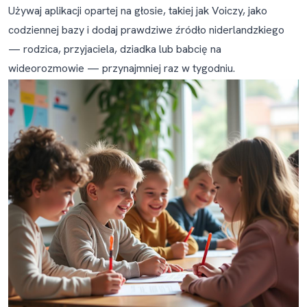
Używaj aplikacji opartej na głosie, takiej jak Voiczy, jako
niderlandzkiego do 11. roku życia jest tak
codziennej bazy i dodaj prawdziwe źródło niderlandzkiego
ważna)
— rodzica, przyjaciela, dziadka lub babcię na
A co z niderlandzkim dla rodzin, które
wideorozmowie — przynajmniej raz w tygodniu.
właśnie przeprowadziły się do Holandii lub
Belgii?
Polecane narzędzia
Najczęściej zadawane pytania
Jak uczyć dziecko niderlandzkiego, jeśli sam/sama nie
mówię po niderlandzku?
Jaki jest najlepszy wiek, by zacząć uczyć dziecko
niderlandzkiego?
Jak długo potrwa, zanim moje dziecko zacznie mówić
po niderlandzku?