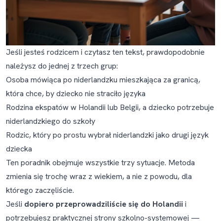
Czy powinienem poprawiać błędy dziecka w
niderlandzkim?
Moje dziecko miesza niderlandzki z moim językiem
ojczystym w jednym zdaniu. Czy powinienem się
martwić?
Jeśli jesteś rodzicem i czytasz ten tekst, prawdopodobnie
należysz do jednej z trzech grup:
Czy powinniśmy martwić się CITO Toets / Eindtoets?
Osoba mówiąca po niderlandzku mieszkająca za granicą,
Czy niderlandzki jest trudny dla małego dziecka?
która chce, by dziecko nie straciło języka
Rodzina ekspatów w Holandii lub Belgii, a dziecko potrzebuje
niderlandzkiego do szkoły
Rodzic, który po prostu wybrał niderlandzki jako drugi język
dziecka
Ten poradnik obejmuje wszystkie trzy sytuacje. Metoda
zmienia się trochę wraz z wiekiem, a nie z powodu, dla
którego zaczęliście.
Jeśli
dopiero przeprowadziliście się do Holandii
i
potrzebujesz praktycznej strony szkolno-systemowej —