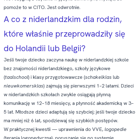
pomoże to w CITO. Jest odwrotnie.
A co z niderlandzkim dla rodzin,
które właśnie przeprowadziły się
do Holandii lub Belgii?
Jeśli twoje dziecko zaczyna naukę w niderlandzkiej szkole
bez znajomości niderlandzkiego, szkoły językowe
(
taalschool
) i klasy przygotowawcze (
schakelklas
lub
nieuwkomersklas
) zajmują się pierwszymi 1–2 latami. Dzieci
w niderlandzkich szkołach zwykle osiągają płynną
komunikację w 12–18 miesięcy, a płynność akademicką w 3–
5 lat. Młodsze dzieci adaptują się szybciej; jeśli twoje dziecko
ma mniej niż 6 lat, spodziewaj się szybkich postępów.
W praktycznej kwestii — uprawnienia do VVE,
logopedie
(terapia logopedyczna), poruszanie się po systemie