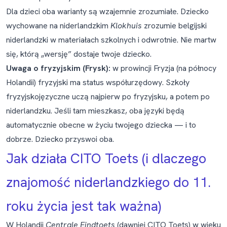
Dla dzieci oba warianty są wzajemnie zrozumiałe. Dziecko
wychowane na niderlandzkim
Klokhuis
zrozumie belgijski
niderlandzki w materiałach szkolnych i odwrotnie. Nie martw
się, którą „wersję” dostaje twoje dziecko.
Uwaga o fryzyjskim (Frysk):
w prowincji Fryzja (na północy
Holandii) fryzyjski ma status współurzędowy. Szkoły
fryzyjskojęzyczne uczą najpierw po fryzyjsku, a potem po
niderlandzku. Jeśli tam mieszkasz, oba języki będą
automatycznie obecne w życiu twojego dziecka — i to
dobrze. Dziecko przyswoi oba.
Jak działa CITO Toets (i dlaczego
znajomość niderlandzkiego do 11.
roku życia jest tak ważna)
W Holandii
Centrale Eindtoets
(dawniej CITO Toets) w wieku