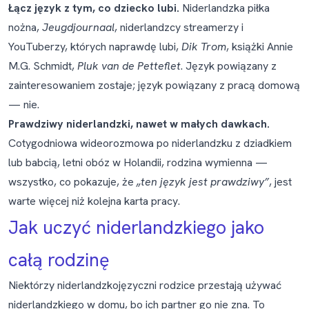
Łącz język z tym, co dziecko lubi.
Niderlandzka piłka
nożna,
Jeugdjournaal
, niderlandzcy streamerzy i
YouTuberzy, których naprawdę lubi,
Dik Trom
, książki Annie
M.G. Schmidt,
Pluk van de Petteflet
. Język powiązany z
zainteresowaniem zostaje; język powiązany z pracą domową
— nie.
Prawdziwy niderlandzki, nawet w małych dawkach.
Cotygodniowa wideorozmowa po niderlandzku z dziadkiem
lub babcią, letni obóz w Holandii, rodzina wymienna —
wszystko, co pokazuje, że
„ten język jest prawdziwy”
, jest
warte więcej niż kolejna karta pracy.
Jak uczyć niderlandzkiego jako
całą rodzinę
Niektórzy niderlandzkojęzyczni rodzice przestają używać
niderlandzkiego w domu, bo ich partner go nie zna. To