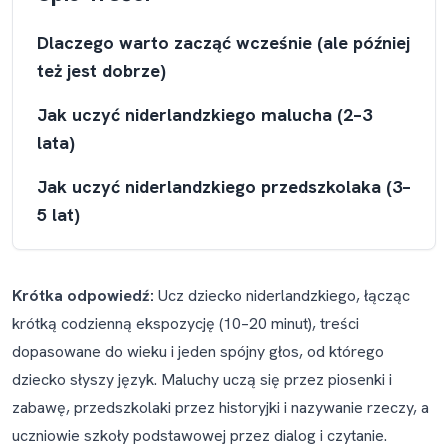
Dlaczego warto zacząć wcześnie (ale później
też jest dobrze)
Jak uczyć niderlandzkiego malucha (2–3
lata)
Jak uczyć niderlandzkiego przedszkolaka (3–
5 lat)
Jak uczyć niderlandzkiego uczniów szkoły
podstawowej (5–10 lat)
Krótka odpowiedź:
Ucz dziecko niderlandzkiego, łącząc
krótką codzienną ekspozycję (10–20 minut), treści
Jak uczyć niderlandzkiego jako całą rodzinę
dopasowane do wieku i jeden spójny głos, od którego
Niderlandzki w Holandii a niderlandzki w
dziecko słyszy język. Maluchy uczą się przez piosenki i
Belgii (a co z fryzyjskim?)
zabawę, przedszkolaki przez historyjki i nazywanie rzeczy, a
uczniowie szkoły podstawowej przez dialog i czytanie.
Jak działa CITO Toets (i dlaczego znajomość