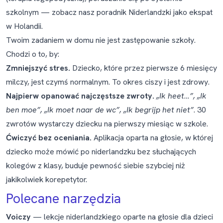
szkolnym — zobacz nasz poradnik
Niderlandzki jako ekspat
w Holandii
.
Twoim zadaniem w domu nie jest zastępowanie szkoły.
Chodzi o to, by:
Zmniejszyć stres.
Dziecko, które przez pierwsze 6 miesięcy
milczy, jest czymś normalnym. To
okres ciszy
i jest zdrowy.
Najpierw opanować najczęstsze zwroty.
„Ik heet…”, „Ik
ben moe”, „Ik moet naar de wc”, „Ik begrijp het niet”
. 30
zwrotów wystarczy dziecku na pierwszy miesiąc w szkole.
Ćwiczyć bez oceniania.
Aplikacja oparta na głosie, w której
dziecko może mówić po niderlandzku bez słuchających
kolegów z klasy, buduje pewność siebie szybciej niż
jakikolwiek korepetytor.
Polecane narzędzia
Voiczy
— lekcje niderlandzkiego oparte na głosie dla dzieci