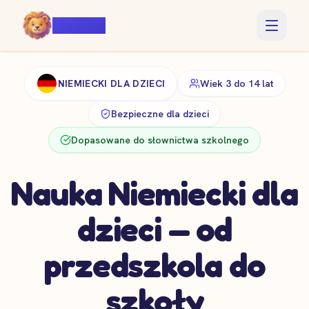
Voiczy
NIEMIECKI DLA DZIECI
Wiek 3 do 14 lat
Bezpieczne dla dzieci
Dopasowane do słownictwa szkolnego
Nauka Niemiecki dla
dzieci — od
przedszkola do
szkoły