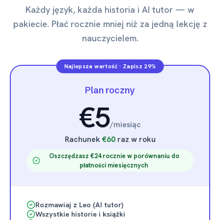
Każdy język, każda historia i AI tutor — w
pakiecie. Płać rocznie mniej niż za jedną lekcję z
nauczycielem.
Najlepsza wartość
·
Zapisz 29%
Plan roczny
€5
/
miesiąc
Rachunek
€60
raz w roku
Oszczędzasz €24 rocznie w porównaniu do
płatności miesięcznych
Rozmawiaj z Leo (AI tutor)
Wszystkie historie i książki