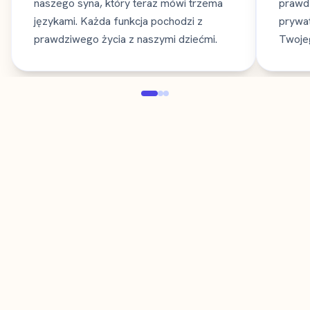
naszego syna, który teraz mówi trzema
prawdz
językami. Każda funkcja pochodzi z
prywat
prawdziwego życia z naszymi dziećmi.
Twojeg