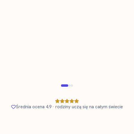
Tara Karlsson
K
T
Mama 3-latka uczącego się szwedzkiego
Zweryfikowany rodzic
Zwery
Średnia ocena 4.9 · rodziny uczą się na całym świecie