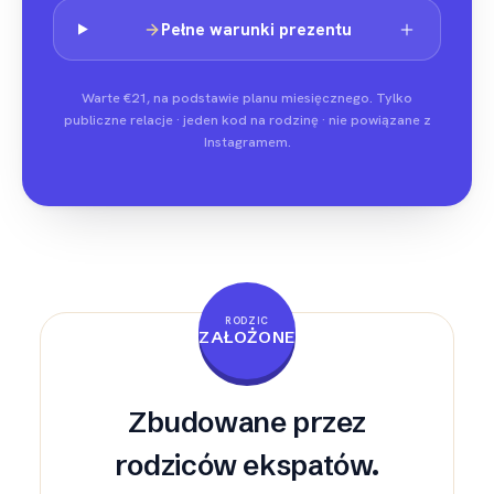
Pełne warunki prezentu
Warte €21, na podstawie planu miesięcznego. Tylko
publiczne relacje · jeden kod na rodzinę · nie powiązane z
Instagramem.
RODZIC
ZAŁOŻONE
Zbudowane przez
rodziców ekspatów.