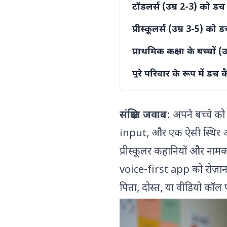
टॉडलर्स (उम्र 2-3) को डच
प्रीस्कूलर्स (उम्र 3-5) को
प्राथमिक कक्षा के बच्चों 
पूरे परिवार के रूप में डच 
नीदरलैंड में डच बनाम बेल
संक्षिप्त जवाब:
अपने बच्चे को 
CITO Toets कैसे काम करत
input, और एक ऐसी स्थिर आवाज
अगर आपका परिवार अभी-अभ
प्रीस्कूलर कहानियों और नाम
हम किन टूल्स की सिफारिश 
voice-first app को रोज़ा
अक्सर पूछे जाने वाले सव
पिता, दोस्त, या वीडियो कॉल
अगर मैं खुद डच नहीं बोलता/बोल
बच्चे को डच सिखाना शुरू करने की