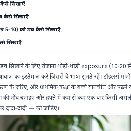
 कैसे सिखाएँ
 डच कैसे सिखाएँ
(उम्र 5-10) को डच कैसे सिखाएँ
कैसे सिखाएँ
्जियम में डच (और फ़्रिसियन का क्या?)
डच सिखाने के लिए रोज़ाना थोड़ी-थोड़ी exposure (10-20 मिन
ा है (और 11 साल की उम्र तक डच साक्षरता क्यों ज़रूरी है)
़ का इस्तेमाल करें जिससे वे भाषा सुनते रहें। टॉडलर्स गानों
ी नीदरलैंड या बेल्जियम आया है, तो क्या?
करण के ज़रिए, और प्राथमिक कक्षा के बच्चे बातचीत और पढ़ने 
करते हैं
ना की नींव बनाइए और हफ्ते में कम से कम एक बार किसी अस
ाल
 पर दादा-दादी — को जोड़िए।
ती, तो अपने बच्चे को डच कैसे सिखाऊँ?
 सबसे अच्छी उम्र क्या है?