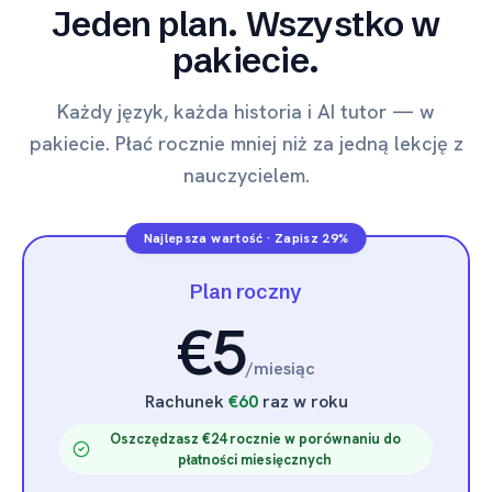
Jeden plan. Wszystko w
pakiecie.
Każdy język, każda historia i AI tutor — w
pakiecie. Płać rocznie mniej niż za jedną lekcję z
nauczycielem.
Najlepsza wartość
·
Zapisz 29%
Plan roczny
€5
/
miesiąc
Rachunek
€60
raz w roku
Oszczędzasz €24 rocznie w porównaniu do
płatności miesięcznych