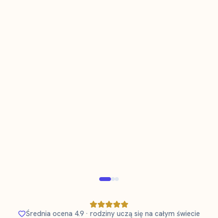
Tara Karlsson
K
T
Mama 3-latka uczącego się szwedzkiego
Zweryfikowany rodzic
Zwery
Średnia ocena 4.9 · rodziny uczą się na całym świecie