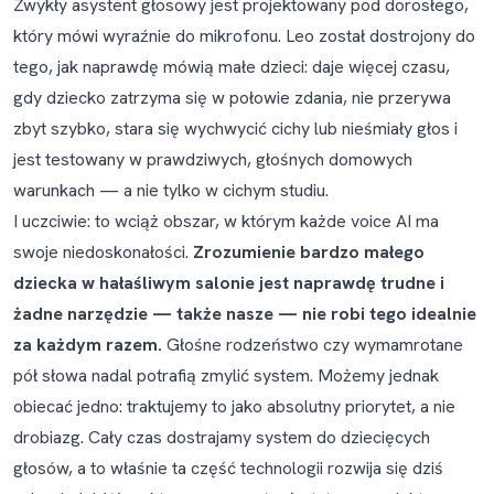
Zwykły asystent głosowy jest projektowany pod dorosłego,
który mówi wyraźnie do mikrofonu. Leo został dostrojony do
tego, jak naprawdę mówią małe dzieci: daje więcej czasu,
gdy dziecko zatrzyma się w połowie zdania, nie przerywa
zbyt szybko, stara się wychwycić cichy lub nieśmiały głos i
jest testowany w prawdziwych, głośnych domowych
warunkach — a nie tylko w cichym studiu.
I uczciwie: to wciąż obszar, w którym każde voice AI ma
swoje niedoskonałości.
Zrozumienie bardzo małego
dziecka w hałaśliwym salonie jest naprawdę trudne i
żadne narzędzie — także nasze — nie robi tego idealnie
za każdym razem.
Głośne rodzeństwo czy wymamrotane
pół słowa nadal potrafią zmylić system. Możemy jednak
obiecać jedno: traktujemy to jako absolutny priorytet, a nie
drobiazg. Cały czas dostrajamy system do dziecięcych
głosów, a to właśnie ta część technologii rozwija się dziś