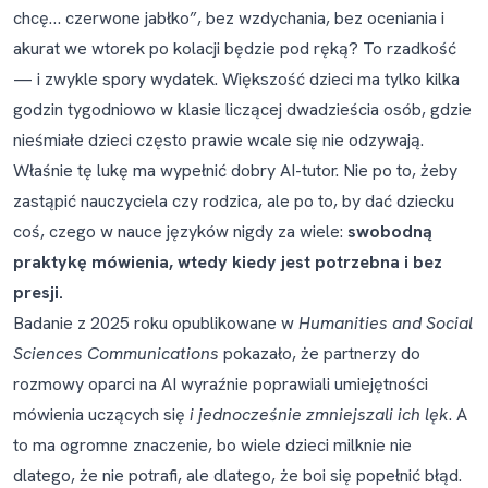
chcę… czerwone jabłko”, bez wzdychania, bez oceniania i
akurat we wtorek po kolacji będzie pod ręką? To rzadkość
— i zwykle spory wydatek. Większość dzieci ma tylko kilka
godzin tygodniowo w klasie liczącej dwadzieścia osób, gdzie
nieśmiałe dzieci często prawie wcale się nie odzywają.
Właśnie tę lukę ma wypełnić dobry AI-tutor. Nie po to, żeby
zastąpić nauczyciela czy rodzica, ale po to, by dać dziecku
coś, czego w nauce języków nigdy za wiele:
swobodną
praktykę mówienia, wtedy kiedy jest potrzebna i bez
presji.
Badanie z 2025 roku opublikowane w
Humanities and Social
Sciences Communications
pokazało, że partnerzy do
rozmowy oparci na AI wyraźnie poprawiali umiejętności
mówienia uczących się
i jednocześnie zmniejszali ich lęk
. A
to ma ogromne znaczenie, bo wiele dzieci milknie nie
dlatego, że nie potrafi, ale dlatego, że boi się popełnić błąd.