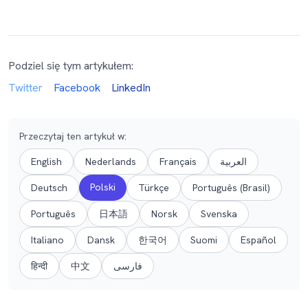
Podziel się tym artykułem:
Twitter
Facebook
LinkedIn
Przeczytaj ten artykuł w
:
English
Nederlands
Français
العربية
Polski
Deutsch
Türkçe
Português (Brasil)
Português
日本語
Norsk
Svenska
Italiano
Dansk
한국어
Suomi
Español
हिन्दी
中文
فارسی