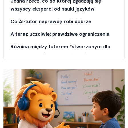
Jedna rzecz, co do której zgadzają się
wszyscy eksperci od nauki języków
Co AI-tutor naprawdę robi dobrze
A teraz uczciwie: prawdziwe ograniczenia
Różnica między tutorem *stworzonym dla
dzieci* a zwykłym chatbotem głosowym
1. Słucha dziecka, a nie dorosłego
2. Pamięta twoje dziecko i śledzi jego trudności
3. Opiera się na prawdziwej strukturze lekcji dla dzieci
4. Dopasowuje sposób mówienia do wieku dziecka
Mówienie jest celem — ale to nie wszystko
Czy to bezpieczne?