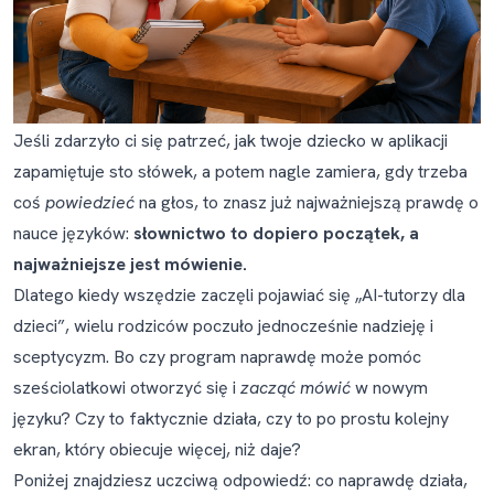
Więc — czy AI naprawdę może nauczyć
twoje dziecko języka?
Najczęściej zadawane pytania
Jeśli zdarzyło ci się patrzeć, jak twoje dziecko w aplikacji
Daj swojemu dziecku praktykę, która
zapamiętuje sto słówek, a potem nagle zamiera, gdy trzeba
naprawdę buduje płynność
coś
powiedzieć
na głos, to znasz już najważniejszą prawdę o
nauce języków:
słownictwo to dopiero początek, a
najważniejsze jest mówienie.
Dlatego kiedy wszędzie zaczęli pojawiać się „AI-tutorzy dla
dzieci”, wielu rodziców poczuło jednocześnie nadzieję i
sceptycyzm. Bo czy program naprawdę może pomóc
sześciolatkowi otworzyć się i
zacząć mówić
w nowym
języku? Czy to faktycznie działa, czy to po prostu kolejny
ekran, który obiecuje więcej, niż daje?
Poniżej znajdziesz uczciwą odpowiedź: co naprawdę działa,