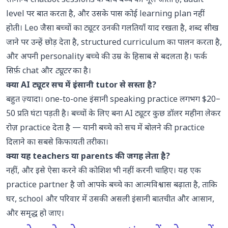
सामान्य chatbot sessions के बीच बच्चे को भूल जाता है, adult
level पर बात करता है, और उसके पास कोई learning plan नहीं
होती। Leo जैसा बच्चों का ट्यूटर उनकी गलतियाँ याद रखता है, शब्द सीख
जाने पर उन्हें छोड़ देता है, structured curriculum का पालन करता है,
और अपनी personality बच्चे की उम्र के हिसाब से बदलता है। फर्क
सिर्फ़ chat और
ट्यूटर
का है।
क्या AI ट्यूटर सच में इंसानी tutor से सस्ता है?
बहुत ज़्यादा। one-to-one इंसानी speaking practice लगभग $20–
50 प्रति घंटा पड़ती है। बच्चों के लिए बना AI ट्यूटर कुछ डॉलर महीना लेकर
रोज़ practice देता है — यानी बच्चे को सच में बोलने की practice
दिलाने का सबसे किफायती तरीका।
क्या यह teachers या parents की जगह लेता है?
नहीं, और इसे ऐसा करने की कोशिश भी नहीं करनी चाहिए। यह एक
practice partner है जो आपके बच्चे का आत्मविश्वास बढ़ाता है, ताकि
घर, school और परिवार में उसकी असली इंसानी बातचीत और आसान,
और समृद्ध हो जाए।