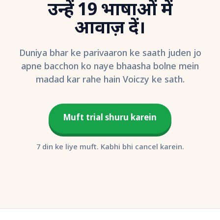
उन्हें 19 भाषाओं में
आवाज़ दें।
Duniya bhar ke parivaaron ke saath juden jo
apne bacchon ko naye bhaasha bolne mein
madad kar rahe hain Voiczy ke sath.
Muft trial shuru karein
7 din ke liye muft. Kabhi bhi cancel karein.