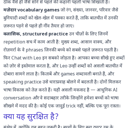
ठीक वैसे ही जैसे सोने से पहले की कहानी पहली भाषा सिखाती है।
मज़ेदार vocabulary games
जो रंग, संख्या, जानवर, परिवार जैसे
बुनियादी शब्दों को खेल-खेल में पक्का करते हैं, ताकि बातचीत में उनकी
ज़रूरत पड़ने से पहले ही नींव तैयार हो जाए।
क्लासिक, structured practice
उन चीज़ों के लिए जिनमें
repetition सच में काम आती है: मुख्य शब्द, आसान वाक्य, और
रोज़मर्रा के वे phrases जिनकी बच्चे को सबसे पहले ज़रूरत पड़ती है।
फिर
Chat with Leo
इन सबको जोड़ता है। आपका बच्चा सीखे हुए शब्दों
को ज़ोर से इस्तेमाल करता है, और Leo उन्हीं शब्दों को असली बातचीत में
दोबारा सामने लाता है। किताबें और games शब्दावली बनाते हैं, और
speaking practice उसे धाराप्रवाह बोलने में बदलती है। दोनों मिलकर
भाषा विकास को तेज़ करते हैं। यही असली मकसद है — आधुनिक AI
conversation
और
वे सदाबहार तरीके जिन्होंने हमेशा बच्चों को भाषा
सीखने में मदद की है। कोई एक जादुई trick नहीं, बल्कि एक पूरा रास्ता।
क्या यह सुरक्षित है?
संक्षेप में, क्योंकि यह बहुत ज़रूरी है। बच्चों के लिए बना ट्यूटर उम्र के