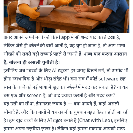
तो, क्या AI सच में आपके बच्चे को भाषा सिखा
सकता है?
अक्सर पूछे जाने वाले सवाल
अपने बच्चे को वह practice दें जो सच में धाराप्रवाह
अगर आपने अपने बच्चे को किसी app में सौ शब्द याद करते देखा है,
बोलना बनाती है
लेकिन जैसे ही
बोलने
की बारी आती है, वह चुप हो जाता है, तो आप भाषा
सीखने की सबसे बड़ी सच्चाई पहले से जानते हैं:
शब्द याद करना आसान
है, बोलना ही असली चुनौती है।
इसीलिए जब “बच्चों के लिए AI ट्यूटर” हर जगह दिखने लगे, तो उम्मीद भी
होना स्वाभाविक है और थोड़ा संदेह भी। क्या सच में कोई software छह
साल के बच्चे को नई भाषा में खुलकर
बोलने
में मदद कर सकता है? या यह
बस एक और screen है, जो वादे ज़्यादा करती है और मदद कम?
यह उसी का सीधा, ईमानदार जवाब है — क्या फायदे हैं, कहाँ असली
सीमाएँ हैं, और किन बातों में यह तकनीक चुपचाप बहुत बेहतर होती जा रही
है। हम खुद बच्चों के लिए AI ट्यूटर बनाते हैं (
Chat with Leo
), इसलिए
हमारा अपना नज़रिया ज़रूर है। लेकिन यहाँ हमारा मकसद आपको साफ़