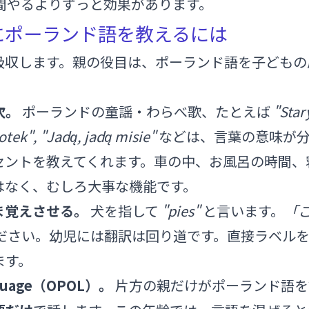
間やるよりずっと効果があります。
にポーランド語を教えるには
吸収します。親の役目は、ポーランド語を子どもの
次。
ポーランドの童謡・わらべ歌、たとえば
"Star
łotek", "Jadą, jadą misie"
などは、言葉の意味が分
セントを教えてくれます。車の中、お風呂の時間、
はなく、むしろ大事な機能です。
ま覚えさせる。
犬を指して
"pies"
と言います。
「こ
ださい。幼児には翻訳は回り道です。直接ラベル
ます。
anguage（OPOL）。
片方の親だけがポーランド語を