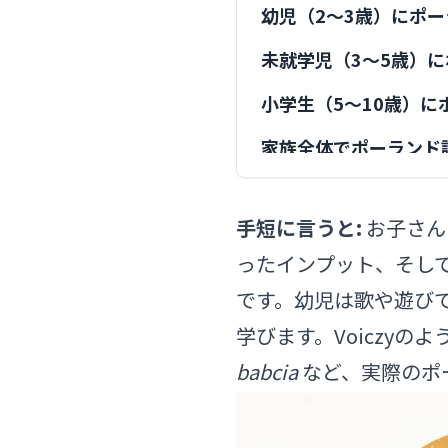
幼児（2〜3歳）にポ
未就学児（3〜5歳）
小学生（5〜10歳）
家族全体でポーランド
ポーランド語の格変化
手短に言うと:
お子さん
お子さんの将来におけ
ったインプット、そし
最近ポーランドに引っ
です。幼児は歌や遊び
おすすめのツール
学びます。Voiczy
よくある質問
babcia
など、実際のポ
私はポーランド語を話せま
子どもにポーランド語を教