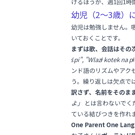
けるほうが、週1回1時
幼児（2〜3歳）
幼児は勉強しません。
いておくことです。
まずは歌、会話はその
śpi", "Wlazł kotek na p
ンド語のリズムやアク
う。繰り返しは欠点で
訳さず、名前をそのま
よ」
とは言わないでく
ている結びつきを作れ
One Parent One L