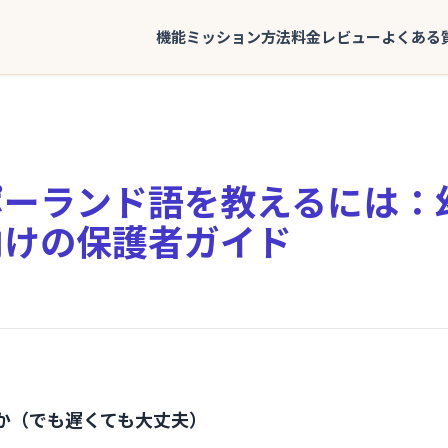
機能
ミッション
方法
料金
レビュー
よくある
ポーランド語を教えるには：
向けの保護者ガイド
か（でも遅くても大丈夫）