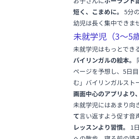
お子さんに
ポーランド
短く、こまめに。
5分
幼児は長く集中できませ
未就学児（3〜5
未就学児はもっとでき
バイリンガルの絵本。
ページを予想し、5日目
む」バイリンガルスト
画面中心のアプリより
未就学児にはあまり向
て
言い返すよう促す音
レッスンより習慣。
1
への散歩、寝る前の読