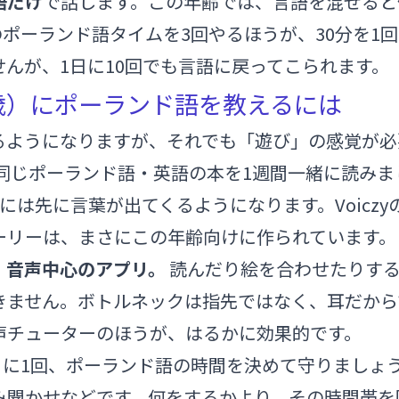
語だけ
で話します。この年齢では、言語を混ぜると
のポーランド語タイムを3回やるほうが、30分を1
んが、1日に10回でも言語に戻ってこられます。
歳）にポーランド語を教えるには
るようになりますが、それでも「遊び」の感覚が必
同じポーランド語・英語の本を1週間一緒に読みま
には先に言葉が出てくるようになります。Voicz
ーリーは、まさにこの年齢向けに作られています。
、音声中心のアプリ。
読んだり絵を合わせたりす
きません。ボトルネックは指先ではなく、耳だから
声チューターのほうが、はるかに効果的です。
日に1回、ポーランド語の時間を決めて守りましょ
み聞かせなどです。何をするかより、その時間帯を