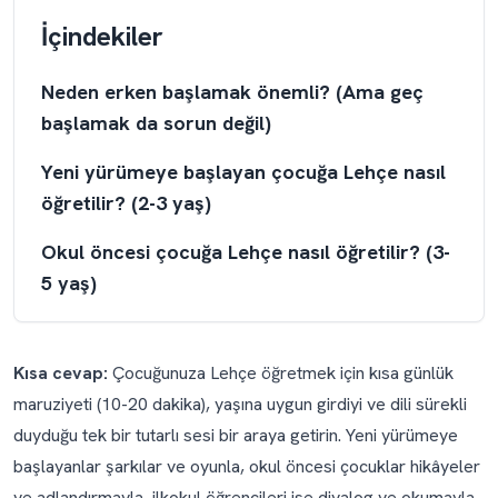
İçindekiler
Neden erken başlamak önemli? (Ama geç
başlamak da sorun değil)
Yeni yürümeye başlayan çocuğa Lehçe nasıl
öğretilir? (2-3 yaş)
Okul öncesi çocuğa Lehçe nasıl öğretilir? (3-
5 yaş)
İlkokul öğrencisine Lehçe nasıl öğretilir? (5-
10 yaş)
Kısa cevap:
Çocuğunuza Lehçe öğretmek için kısa günlük
maruziyeti (10-20 dakika), yaşına uygun girdiyi ve dili sürekli
Tüm aile olarak Lehçe nasıl öğretilir?
duyduğu tek bir tutarlı sesi bir araya getirin. Yeni yürümeye
Lehçe hâl sistemi: neden çocuğunuz erken
başlayanlar şarkılar ve oyunla, okul öncesi çocuklar hikâyeler
başlarsa kazanır?
ve adlandırmayla, ilkokul öğrencileri ise diyalog ve okumayla