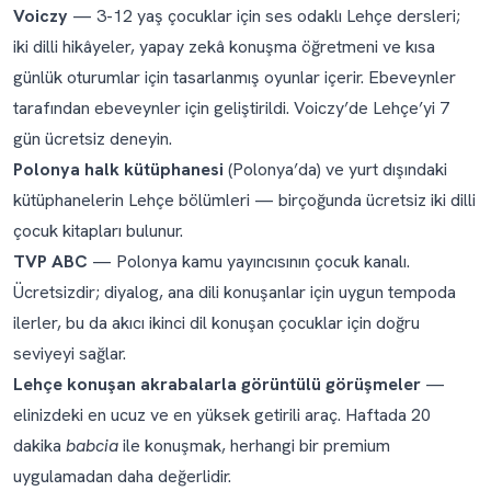
Voiczy
— 3-12 yaş çocuklar için ses odaklı Lehçe dersleri;
iki dilli hikâyeler, yapay zekâ konuşma öğretmeni ve kısa
günlük oturumlar için tasarlanmış oyunlar içerir. Ebeveynler
tarafından ebeveynler için geliştirildi.
Voiczy’de Lehçe’yi 7
gün ücretsiz deneyin
.
Polonya halk kütüphanesi
(Polonya’da) ve yurt dışındaki
kütüphanelerin Lehçe bölümleri — birçoğunda ücretsiz iki dilli
çocuk kitapları bulunur.
TVP ABC
— Polonya kamu yayıncısının çocuk kanalı.
Ücretsizdir; diyalog, ana dili konuşanlar için uygun tempoda
ilerler, bu da akıcı ikinci dil konuşan çocuklar için doğru
seviyeyi sağlar.
Lehçe konuşan akrabalarla görüntülü görüşmeler
—
elinizdeki en ucuz ve en yüksek getirili araç. Haftada 20
dakika
babcia
ile konuşmak, herhangi bir premium
uygulamadan daha değerlidir.