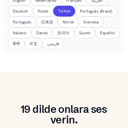
English
Nederlands
Français
العربية
Türkçe
Deutsch
Polski
Português (Brasil)
Português
日本語
Norsk
Svenska
Italiano
Dansk
한국어
Suomi
Español
हिन्दी
中文
فارسی
19 dilde onlara ses
verin.