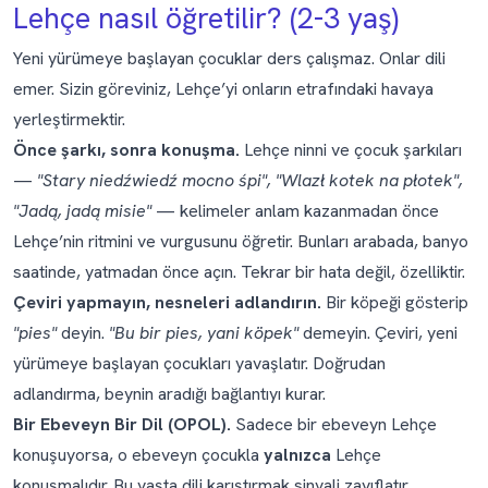
Lehçe nasıl öğretilir? (2-3 yaş)
Yeni yürümeye başlayan çocuklar ders çalışmaz. Onlar dili
emer. Sizin göreviniz, Lehçe’yi onların etrafındaki havaya
yerleştirmektir.
Önce şarkı, sonra konuşma.
Lehçe ninni ve çocuk şarkıları
—
"Stary niedźwiedź mocno śpi", "Wlazł kotek na płotek",
"Jadą, jadą misie"
— kelimeler anlam kazanmadan önce
Lehçe’nin ritmini ve vurgusunu öğretir. Bunları arabada, banyo
saatinde, yatmadan önce açın. Tekrar bir hata değil, özelliktir.
Çeviri yapmayın, nesneleri adlandırın.
Bir köpeği gösterip
"pies"
deyin.
"Bu bir pies, yani köpek"
demeyin. Çeviri, yeni
yürümeye başlayan çocukları yavaşlatır. Doğrudan
adlandırma, beynin aradığı bağlantıyı kurar.
Bir Ebeveyn Bir Dil (OPOL).
Sadece bir ebeveyn Lehçe
konuşuyorsa, o ebeveyn çocukla
yalnızca
Lehçe
konuşmalıdır. Bu yaşta dili karıştırmak sinyali zayıflatır.