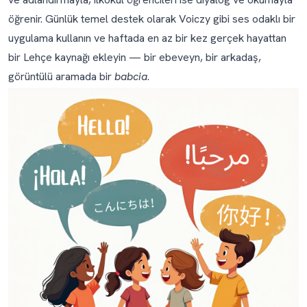
öğrenir. Günlük temel destek olarak Voiczy gibi ses odaklı bir
Çocuğunuzun geleceğinde Lehçe
uygulama kullanın ve haftada en az bir kez gerçek hayattan
Peki ya Polonya’ya yeni taşınan aileler için
bir Lehçe kaynağı ekleyin — bir ebeveyn, bir arkadaş,
Lehçe?
görüntülü aramada bir
babcia
.
Önerdiğimiz araçlar
Sık sorulan sorular
Kendim Lehçe bilmiyorsam çocuğuma Lehçe’yi nasıl
öğretirim?
Çocuğa Lehçe öğretmeye başlamak için en iyi yaş
nedir?
Çocuğum ne kadar sürede Lehçe konuşabilir?
Lehçe küçük bir çocuk için fazla zor değil mi?
Çocuğumun Lehçe dilbilgisi zayıf — yanlış hâller, yanlış
ekler. Bu kayıp mı demek?