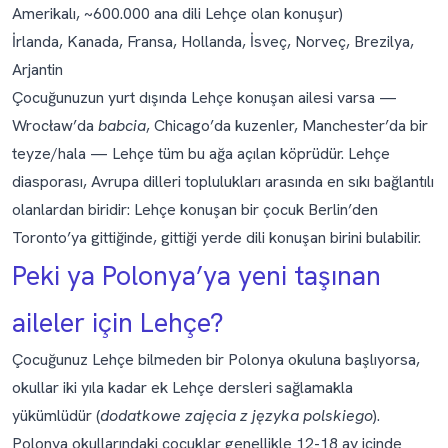
Amerikalı, ~600.000 ana dili Lehçe olan konuşur)
İrlanda, Kanada, Fransa, Hollanda, İsveç, Norveç, Brezilya,
Arjantin
Çocuğunuzun yurt dışında Lehçe konuşan ailesi varsa —
Wrocław’da
babcia
, Chicago’da kuzenler, Manchester’da bir
teyze/hala — Lehçe tüm bu ağa açılan köprüdür. Lehçe
diasporası, Avrupa dilleri toplulukları arasında en sıkı bağlantılı
olanlardan biridir: Lehçe konuşan bir çocuk Berlin’den
Toronto’ya gittiğinde, gittiği yerde dili konuşan birini bulabilir.
Peki ya Polonya’ya yeni taşınan
aileler için Lehçe?
Çocuğunuz Lehçe bilmeden bir Polonya okuluna başlıyorsa,
okullar iki yıla kadar ek Lehçe dersleri sağlamakla
yükümlüdür (
dodatkowe zajęcia z języka polskiego
).
Polonya okullarındaki çocuklar genellikle 12-18 ay içinde