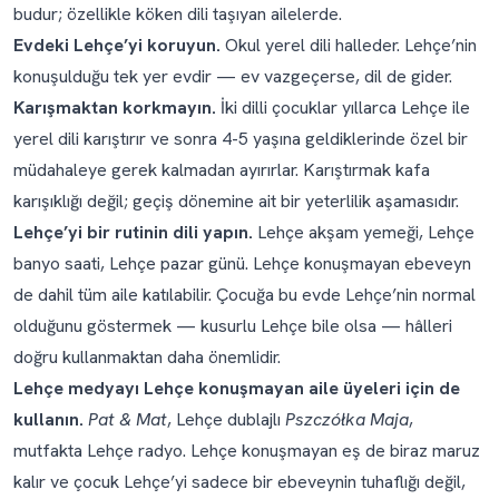
budur; özellikle köken dili taşıyan ailelerde.
Evdeki Lehçe’yi koruyun.
Okul yerel dili halleder. Lehçe’nin
konuşulduğu tek yer evdir — ev vazgeçerse, dil de gider.
Karışmaktan korkmayın.
İki dilli çocuklar yıllarca Lehçe ile
yerel dili karıştırır ve sonra 4-5 yaşına geldiklerinde özel bir
müdahaleye gerek kalmadan ayırırlar. Karıştırmak kafa
karışıklığı değil; geçiş dönemine ait bir yeterlilik aşamasıdır.
Lehçe’yi bir rutinin dili yapın.
Lehçe akşam yemeği, Lehçe
banyo saati, Lehçe pazar günü. Lehçe konuşmayan ebeveyn
de dahil tüm aile katılabilir. Çocuğa bu evde Lehçe’nin normal
olduğunu göstermek — kusurlu Lehçe bile olsa — hâlleri
doğru kullanmaktan daha önemlidir.
Lehçe medyayı Lehçe konuşmayan aile üyeleri için de
kullanın.
Pat & Mat
, Lehçe dublajlı
Pszczółka Maja
,
mutfakta Lehçe radyo. Lehçe konuşmayan eş de biraz maruz
kalır ve çocuk Lehçe’yi sadece bir ebeveynin tuhaflığı değil,