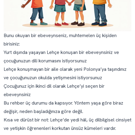
Çocuğumun Lehçe hatalarını düzeltmeli miyim?
Çocuğum aynı cümlede Lehçe ile ana dilimi karıştırıyor.
Endişelenmeli miyim?
Bunu okuyan bir ebeveynseniz, muhtemelen üç kişiden
birisiniz:
Yurt dışında yaşayan Lehçe konuşan bir ebeveynsiniz ve
çocuğunuzun dili korumasını istiyorsunuz
Lehçe konuşmayan bir aile olarak yeni Polonya’ya taşındınız
ve çocuğunuzun okulda yetişmesini istiyorsunuz
Çocuğunuz için ikinci dil olarak Lehçe’yi seçen bir
ebeveynsiniz
Bu rehber üç durumu da kapsıyor. Yöntem yaşa göre biraz
değişir, neden başladığınıza göre değil.
Kısa ve dürüst bir not: Lehçe’de yedi hâl, üç dilbilgisel cinsiyet
ve yetişkin öğrenenleri korkutan ünsüz kümeleri vardır.