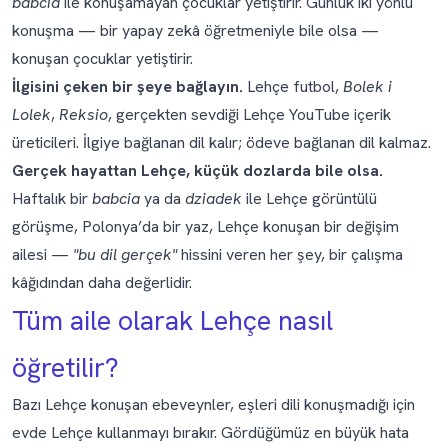
babcia
ile konuşamayan çocuklar yetiştirir. Günlük iki yönlü
konuşma — bir yapay zekâ öğretmeniyle bile olsa —
konuşan çocuklar yetiştirir.
İlgisini çeken bir şeye bağlayın.
Lehçe futbol,
Bolek i
Lolek
,
Reksio
, gerçekten sevdiği Lehçe YouTube içerik
üreticileri. İlgiye bağlanan dil kalır; ödeve bağlanan dil kalmaz.
Gerçek hayattan Lehçe, küçük dozlarda bile olsa.
Haftalık bir
babcia
ya da
dziadek
ile Lehçe görüntülü
görüşme, Polonya’da bir yaz, Lehçe konuşan bir değişim
ailesi —
"bu dil gerçek"
hissini veren her şey, bir çalışma
kâğıdından daha değerlidir.
Tüm aile olarak Lehçe nasıl
öğretilir?
Bazı Lehçe konuşan ebeveynler, eşleri dili konuşmadığı için
evde Lehçe kullanmayı bırakır. Gördüğümüz en büyük hata