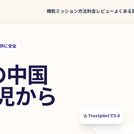
機能
ミッション
方法
料金
レビュー
よくある
供に安全
の中国
幼児から
⭐️
Trustpilotで5.0