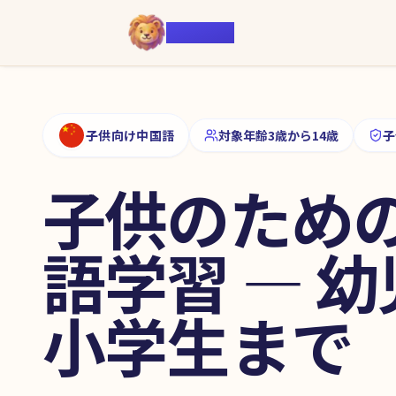
Voiczy
子供向け中国語
対象年齢3歳から14歳
子
子供のため
語学習 — 
小学生まで