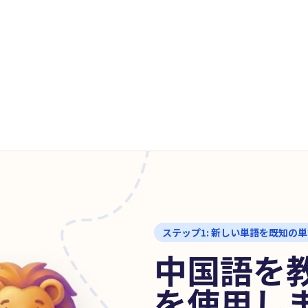
で
ステップ1: 新しい単語を既知の
中国語を
を使用し