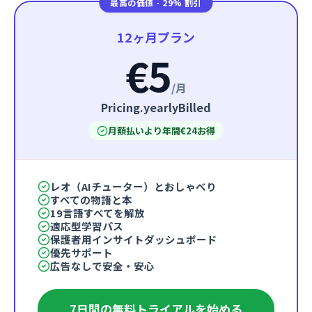
最高の価値
·
29% 割引
12ヶ月プラン
€5
/
月
Pricing.yearlyBilled
月額払いより年間€24お得
レオ（AIチューター）とおしゃべり
すべての物語と本
19言語すべてを解放
適応型学習パス
保護者用インサイトダッシュボード
優先サポート
広告なしで安全・安心
7日間の無料トライアルを始める