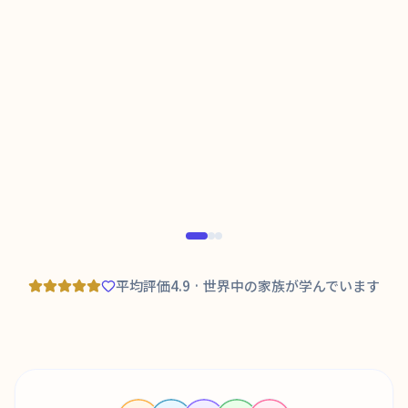
Tara Karlsson
T
K
3歳のスウェーデン語学習者の母
親による認証済み
Trus
平均評価4.9 · 世界中の家族が学んでいます