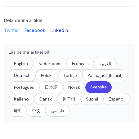
Dela denna artikel:
Twitter
Facebook
LinkedIn
Läs denna artikel på
:
English
Nederlands
Français
العربية
Deutsch
Polski
Türkçe
Português (Brasil)
Svenska
Português
日本語
Norsk
Italiano
Dansk
한국어
Suomi
Español
हिन्दी
中文
فارسی