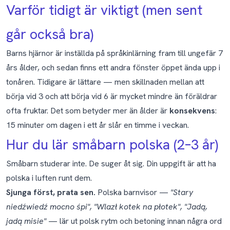
Varför tidigt är viktigt (men sent
går också bra)
Barns hjärnor är inställda på språkinlärning fram till ungefär 7
års ålder, och sedan finns ett andra fönster öppet ända upp i
tonåren. Tidigare är lättare — men skillnaden mellan att
börja vid 3 och att börja vid 6 är mycket mindre än föräldrar
ofta fruktar. Det som betyder mer än ålder är
konsekvens
:
15 minuter om dagen i ett år slår en timme i veckan.
Hur du lär småbarn polska (2–3 år)
Småbarn studerar inte. De suger åt sig. Din uppgift är att ha
polska i luften runt dem.
Sjunga först, prata sen.
Polska barnvisor —
"Stary
niedźwiedź mocno śpi", "Wlazł kotek na płotek", "Jadą,
jadą misie"
— lär ut polsk rytm och betoning innan några ord