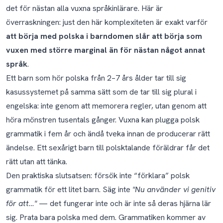
det för nästan alla vuxna språkinlärare. Här är
överraskningen: just den här komplexiteten är exakt varför
att börja med polska i barndomen slår att börja som
vuxen med större marginal än för nästan något annat
språk
.
Ett barn som hör polska från 2–7 års ålder tar till sig
kasussystemet på samma sätt som de tar till sig plural i
engelska: inte genom att memorera regler, utan genom att
höra mönstren tusentals gånger. Vuxna kan plugga polsk
grammatik i fem år och ändå tveka innan de producerar rätt
ändelse. Ett sexårigt barn till polsktalande föräldrar får det
rätt utan att tänka.
Den praktiska slutsatsen: försök inte “förklara” polsk
grammatik för ett litet barn. Säg inte
"Nu använder vi genitiv
för att…"
— det fungerar inte och är inte så deras hjärna lär
sig. Prata bara polska med dem. Grammatiken kommer av