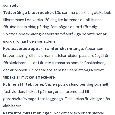
som lek.
Tvåspråkiga bilderböcker.
Läs samma polsk-engelska bok
tillsammans i en vecka. På dag tre kommer de att kunna
förutse nästa sida; på dag fem säger de ord före dig.
Voiczy:s speak-along-baserade tvåspråkiga berättelser är
gjorda för just den här åldern.
Röstbaserade appar framför skärmtunga.
Appar som
kräver läsning eller att man matchar bilder passar dåligt för
förskolebarn — det är inte tummarna som är flaskhalsen,
det är öronen. En röstlärare som ber dem att
säga
ordet
tillbaka är mycket effektivare.
Rutiner slår lektioner.
Välj en polsk stund per dag och håll
fast vid den: frukost på morgonen, promenad till
przedszkole
, saga före läggdags. Tidsluckan är viktigare än
aktiviteten.
Rätta inte mitt i meningen.
När ditt förskolebarn slarvar