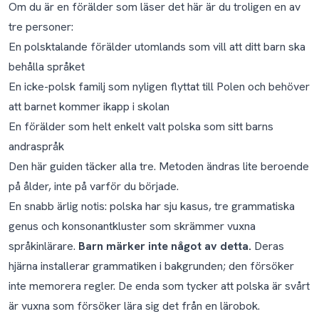
Om du är en förälder som läser det här är du troligen en av
tre personer:
En polsktalande förälder utomlands som vill att ditt barn ska
behålla språket
En icke-polsk familj som nyligen flyttat till Polen och behöver
att barnet kommer ikapp i skolan
En förälder som helt enkelt valt polska som sitt barns
andraspråk
Den här guiden täcker alla tre. Metoden ändras lite beroende
på ålder, inte på varför du började.
En snabb ärlig notis: polska har sju kasus, tre grammatiska
genus och konsonantkluster som skrämmer vuxna
språkinlärare.
Barn märker inte något av detta.
Deras
hjärna installerar grammatiken i bakgrunden; den försöker
inte memorera regler. De enda som tycker att polska är svårt
är vuxna som försöker lära sig det från en lärobok.