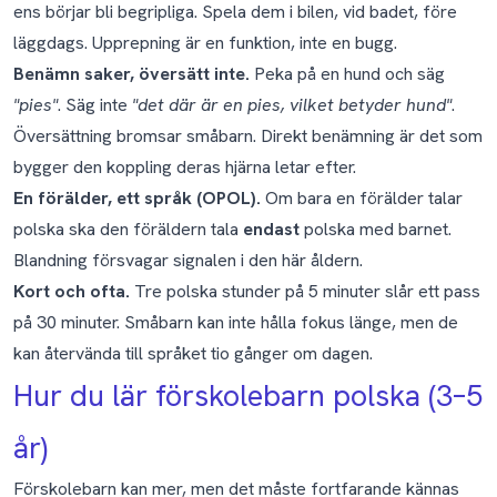
ens börjar bli begripliga. Spela dem i bilen, vid badet, före
läggdags. Upprepning är en funktion, inte en bugg.
Benämn saker, översätt inte.
Peka på en hund och säg
"pies"
. Säg inte
"det där är en pies, vilket betyder hund"
.
Översättning bromsar småbarn. Direkt benämning är det som
bygger den koppling deras hjärna letar efter.
En förälder, ett språk (OPOL).
Om bara en förälder talar
polska ska den föräldern tala
endast
polska med barnet.
Blandning försvagar signalen i den här åldern.
Kort och ofta.
Tre polska stunder på 5 minuter slår ett pass
på 30 minuter. Småbarn kan inte hålla fokus länge, men de
kan återvända till språket tio gånger om dagen.
Hur du lär förskolebarn polska (3–5
år)
Förskolebarn kan mer, men det måste fortfarande kännas