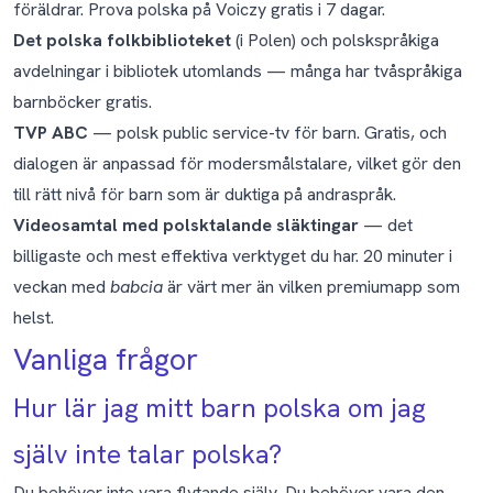
föräldrar.
Prova polska på Voiczy gratis i 7 dagar
.
Det polska folkbiblioteket
(i Polen) och polskspråkiga
avdelningar i bibliotek utomlands — många har tvåspråkiga
barnböcker gratis.
TVP ABC
— polsk public service-tv för barn. Gratis, och
dialogen är anpassad för modersmålstalare, vilket gör den
till rätt nivå för barn som är duktiga på andraspråk.
Videosamtal med polsktalande släktingar
— det
billigaste och mest effektiva verktyget du har. 20 minuter i
veckan med
babcia
är värt mer än vilken premiumapp som
helst.
Vanliga frågor
Hur lär jag mitt barn polska om jag
själv inte talar polska?
Du behöver inte vara flytande själv. Du behöver vara den