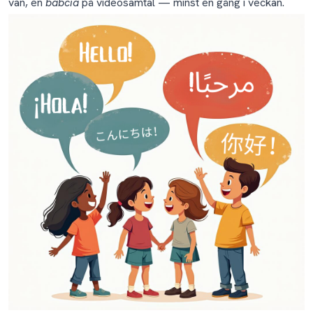
vän, en
babcia
på videosamtal — minst en gång i veckan.
Verktyg vi rekommenderar
Vanliga frågor
Hur lär jag mitt barn polska om jag själv inte talar
polska?
Vilken är den bästa åldern att börja lära ett barn
polska?
Hur lång tid tar det innan mitt barn kan prata polska?
Är inte polska för svårt för ett litet barn att lära sig?
Mitt barns polska grammatik är osäker — fel kasus, fel
ändelser. Är det kört?
Ska jag rätta mitt barns polska misstag?
Mitt barn blandar polska och mitt modersmål i samma
mening. Ska jag oroa mig?