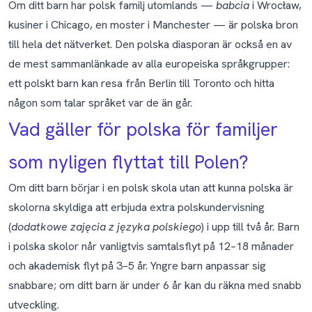
Om ditt barn har polsk familj utomlands —
babcia
i Wrocław,
kusiner i Chicago, en moster i Manchester — är polska bron
till hela det nätverket. Den polska diasporan är också en av
de mest sammanlänkade av alla europeiska språkgrupper:
ett polskt barn kan resa från Berlin till Toronto och hitta
någon som talar språket var de än går.
Vad gäller för polska för familjer
som nyligen flyttat till Polen?
Om ditt barn börjar i en polsk skola utan att kunna polska är
skolorna skyldiga att erbjuda extra polskundervisning
(
dodatkowe zajęcia z języka polskiego
) i upp till två år. Barn
i polska skolor når vanligtvis samtalsflyt på 12–18 månader
och akademisk flyt på 3–5 år. Yngre barn anpassar sig
snabbare; om ditt barn är under 6 år kan du räkna med snabb
utveckling.