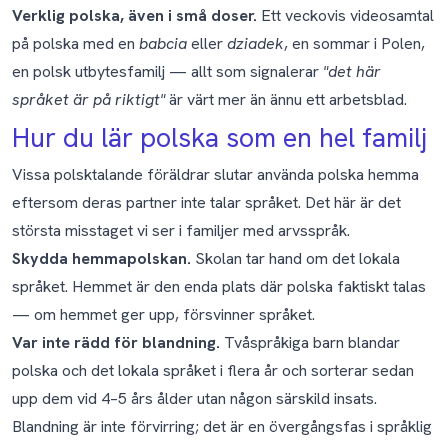
Verklig polska, även i små doser.
Ett veckovis videosamtal
på polska med en
babcia
eller
dziadek
, en sommar i Polen,
en polsk utbytesfamilj — allt som signalerar
"det här
språket är på riktigt"
är värt mer än ännu ett arbetsblad.
Hur du lär polska som en hel familj
Vissa polsktalande föräldrar slutar använda polska hemma
eftersom deras partner inte talar språket. Det här är det
största misstaget vi ser i familjer med arvsspråk.
Skydda hemmapolskan.
Skolan tar hand om det lokala
språket. Hemmet är den enda plats där polska faktiskt talas
— om hemmet ger upp, försvinner språket.
Var inte rädd för blandning.
Tvåspråkiga barn blandar
polska och det lokala språket i flera år och sorterar sedan
upp dem vid 4–5 års ålder utan någon särskild insats.
Blandning är inte förvirring; det är en övergångsfas i språklig