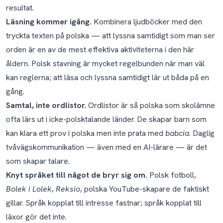
resultat.
Läsning kommer igång.
Kombinera ljudböcker med den
tryckta texten på polska — att lyssna samtidigt som man ser
orden är en av de mest effektiva aktiviteterna i den här
åldern. Polsk stavning är mycket regelbunden när man väl
kan reglerna; att läsa och lyssna samtidigt lär ut båda på en
gång.
Samtal, inte ordlistor.
Ordlistor är så polska som skolämne
ofta lärs ut i icke-polsktalande länder. De skapar barn som
kan klara ett prov i polska men inte prata med
babcia
. Daglig
tvåvägskommunikation — även med en AI-lärare — är det
som skapar talare.
Knyt språket till något de bryr sig om.
Polsk fotboll,
Bolek i Lolek
,
Reksio
, polska YouTube-skapare de faktiskt
gillar. Språk kopplat till intresse fastnar; språk kopplat till
läxor gör det inte.