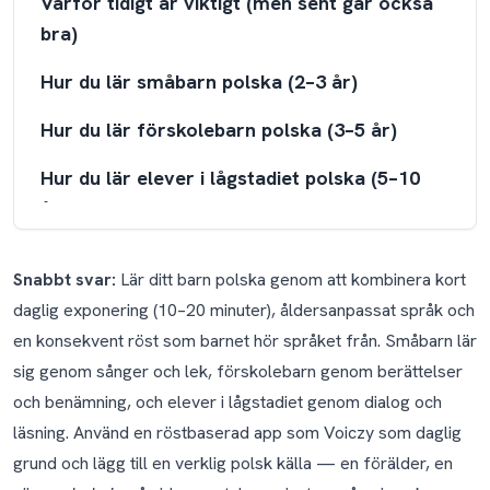
Varför tidigt är viktigt (men sent går också
bra)
Hur du lär småbarn polska (2–3 år)
Hur du lär förskolebarn polska (3–5 år)
Hur du lär elever i lågstadiet polska (5–10
år)
Hur du lär polska som en hel familj
Snabbt svar:
Lär ditt barn polska genom att kombinera kort
Det polska kasussystemet: varför ditt barn
daglig exponering (10–20 minuter), åldersanpassat språk och
vinner på att börja tidigt
en konsekvent röst som barnet hör språket från. Småbarn lär
sig genom sånger och lek, förskolebarn genom berättelser
Polska i ditt barns framtida liv
och benämning, och elever i lågstadiet genom dialog och
Vad gäller för polska för familjer som
läsning. Använd en röstbaserad app som Voiczy som daglig
nyligen flyttat till Polen?
grund och lägg till en verklig polsk källa — en förälder, en