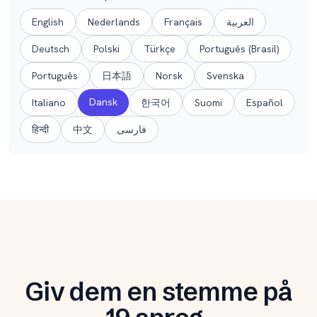
English
Nederlands
Français
العربية
Deutsch
Polski
Türkçe
Português (Brasil)
Português
日本語
Norsk
Svenska
Dansk
Italiano
한국어
Suomi
Español
हिन्दी
中文
فارسی
Giv dem en stemme på