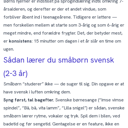
Børns hjerner er indstillet på sprogindlæring indtil omkring 7-
årsalderen, og derefter er der et andet vindue, som
forbliver åbent ind i teenageårene. Tidligere er lettere —
men forskellen mellem at starte som 3-årig og som 6-årig er
meget mindre, end forældre frygter. Det, der betyder mest,
er
konsistens
: 15 minutter om dagen i et år slår en time om
ugen.
Sådan lærer du småbørn svensk
(2-3 år)
Småbørn “studerer” ikke — de suger til sig. Din opgave er at
have svensk i luften omkring dem.
Syng først, tal bagefter.
Svenske børnesange (“Imse vimse
spindel”, “Bä, bä, vita lamm”, “Lilla snigel”) er sådan, svenske
småbørn lærer rytme, vokaler og tryk. Spil dem i bilen, ved
badetid og før sengetid. Gentagelse er en feature, ikke en