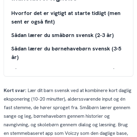
Hvorfor det er vigtigt at starte tidligt (men
sent er også fint)
Sådan lærer du småbørn svensk (2-3 år)
Sådan lærer du børnehavebørn svensk (3-5
år)
Sådan lærer du skolebørn svensk (5-10 år)
Sådan lærer I svensk som hele familien
Kort svar:
Lær dit barn svensk ved at kombinere kort daglig
En note om svenske dialekter (og hvorfor
eksponering (10-20 minutter), alderssvarende input og én
dit barn ikke bliver forvirret)
fast stemme, de hører sproget fra. Småbørn lærer gennem
sange og leg, børnehavebørn gennem historier og
Hvad med svensk for familier, der lige er
navngivning, og skolebørn gennem dialog og læsning. Brug
flyttet til Sverige?
en stemmebaseret app som Voiczy som den daglige base,