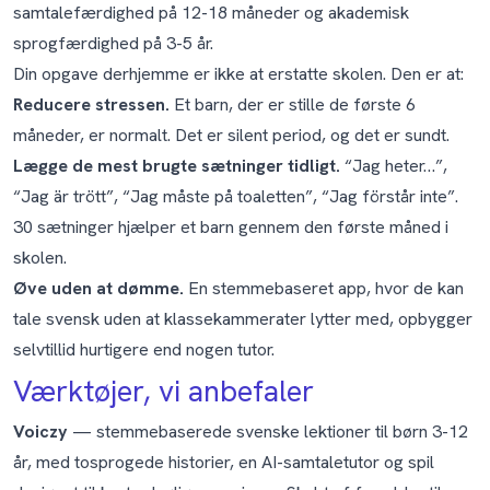
samtalefærdighed på 12-18 måneder og akademisk
sprogfærdighed på 3-5 år.
Din opgave derhjemme er ikke at erstatte skolen. Den er at:
Reducere stressen.
Et barn, der er stille de første 6
måneder, er normalt. Det er
silent period
, og det er sundt.
Lægge de mest brugte sætninger tidligt.
“Jag heter…”,
“Jag är trött”, “Jag måste på toaletten”, “Jag förstår inte”.
30 sætninger hjælper et barn gennem den første måned i
skolen.
Øve uden at dømme.
En stemmebaseret app, hvor de kan
tale svensk uden at klassekammerater lytter med, opbygger
selvtillid hurtigere end nogen tutor.
Værktøjer, vi anbefaler
Voiczy
— stemmebaserede svenske lektioner til børn 3-12
år, med tosprogede historier, en AI-samtaletutor og spil