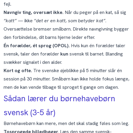
fejl.
Navngiv ting, oversæt ikke.
Når du peger på en kat, så sig
“katt”
— ikke
“det er en katt, som betyder kat”
.
Oversættelse bremser småbørn. Direkte navngivning bygger
den forbindelse, dit barns hjerne leder efter.
Én forælder, ét sprog (OPOL).
Hvis kun én forælder taler
svensk, taler den forælder
kun
svensk til barnet. Blanding
svækker signalet i den alder.
Kort og ofte.
Tre svenske øjeblikke på 5 minutter slår én
session på 30 minutter. Småbørn kan ikke holde fokus længe,
men de kan vende tilbage til sproget ti gange om dagen.
Sådan lærer du børnehavebørn
svensk (3-5 år)
Børnehavebørn kan mere, men det skal stadig føles som leg.
Tosprogede billedbøger.
Læs den samme svensk-