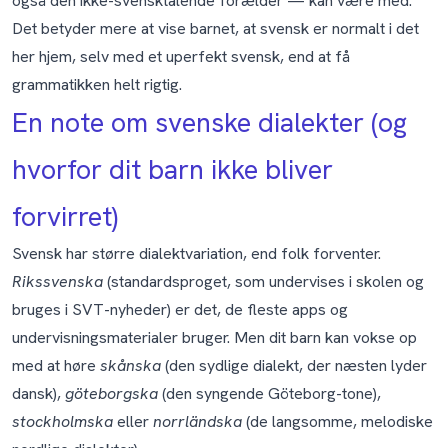
også den ikke-svensktalende forælder — kan være med.
Det betyder mere at vise barnet, at svensk er normalt i det
her hjem, selv med et uperfekt svensk, end at få
grammatikken helt rigtig.
En note om svenske dialekter (og
hvorfor dit barn ikke bliver
forvirret)
Svensk har større dialektvariation, end folk forventer.
Rikssvenska
(standardsproget, som undervises i skolen og
bruges i SVT-nyheder) er det, de fleste apps og
undervisningsmaterialer bruger. Men dit barn kan vokse op
med at høre
skånska
(den sydlige dialekt, der næsten lyder
dansk),
göteborgska
(den syngende Göteborg-tone),
stockholmska
eller
norrländska
(de langsomme, melodiske