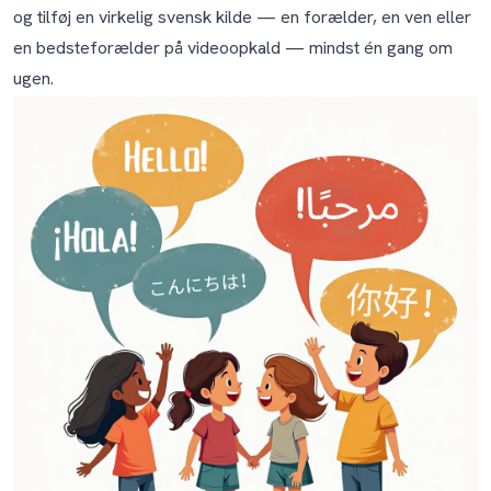
Værktøjer, vi anbefaler
og tilføj en virkelig svensk kilde — en forælder, en ven eller
en bedsteforælder på videoopkald — mindst én gang om
Ofte stillede spørgsmål
ugen.
Hvordan lærer jeg mit barn svensk, hvis jeg ikke selv
taler svensk?
Hvad er den bedste alder at begynde at lære et barn
svensk?
Hvor lang tid går der, før mit barn kan tale svensk?
Skal jeg rette mit barns fejl i svensk?
Mit barn taler med skånsk / göteborgsk / regional
accent. Vil det holde dem tilbage?
Mit barn blander svensk og mit modersmål i samme
sætning. Skal jeg være bekymret?