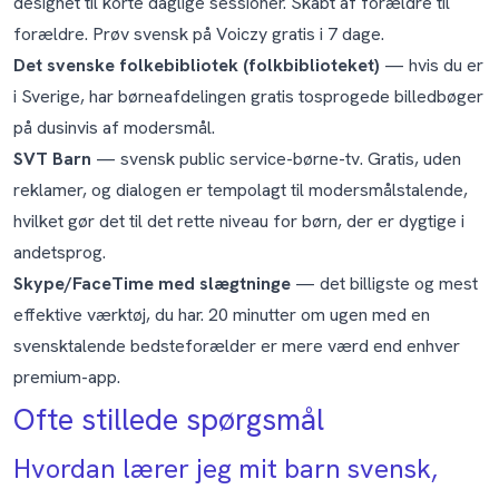
designet til korte daglige sessioner. Skabt af forældre til
forældre.
Prøv svensk på Voiczy gratis i 7 dage
.
Det svenske folkebibliotek (folkbiblioteket)
— hvis du er
i Sverige, har børneafdelingen gratis tosprogede billedbøger
på dusinvis af modersmål.
SVT Barn
— svensk public service-børne-tv. Gratis, uden
reklamer, og dialogen er tempo­lagt til modersmålstalende,
hvilket gør det til det rette niveau for børn, der er dygtige i
andetsprog.
Skype/FaceTime med slægtninge
— det billigste og mest
effektive værktøj, du har. 20 minutter om ugen med en
svensktalende bedsteforælder er mere værd end enhver
premium-app.
Ofte stillede spørgsmål
Hvordan lærer jeg mit barn svensk,