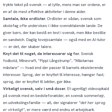
trykte tekst på svensk — at lytte, mens man ser ordene, er
en af de mest effektive aktiviteter i denne alder.
Samtale, ikke ordlister.
Ordlister er sådan, svensk som
skolefag ofte undervises i i ikke-svensktalende lande. De
giver børn, der kan bestå en test i svensk, men ikke bestille
en sandwich. Daglig tovejssamtale — også med en AI-tutor
— er det, der skaber talere.
Knyt det til noget, de interesserer sig for.
Svensk
fodbold, Minecraft, “Pippi Långstrump”, “Mästarnas
mästare” — hvad end der passer til barnets eksisterende
interesser. Sprog, der er knyttet til interesse, hænger fast;
sprog, der er knyttet til lektier, gør ikke.
Virkeligt svensk, selv i små doser.
Et ugentligt videoopkald
på svensk med en bedsteforælder, en svensk sommerlejr,
en udvekslingsfamilie — alt, der signalerer
“det her sprog
er virkeligt”
, er mere værd end endnu et arbejdsark.