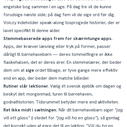
engelske bog sammen i en uge. På dag tre vil de kunne
forudsige næste side; på dag fem vil de sige ord før dig.
Voiczy indeholder speak-along tosprogede historier, der er
lavet specifikt til denne alder.
Stemmebaserede apps frem for skærmtunge apps.
Apps, der kræver læsning eller tryk på former, passer
dårligt til børnehavebørn — deres tommelfingre er ikke
flaskehalsen, det er deres ører. En stemmelærer, der beder
dem om at
sige
ordet tilbage, er tyve gange mere effektiv
end en app, der beder dem matche billeder.
Rutiner slår lektioner.
Vælg ét svensk øjeblik om dagen og
beskyt det: morgenmad, turen til børnehaven,
godnathistorien. Tidsrummet betyder mere end aktiviteten.
Ret ikke midt i sætningen.
Når dit børnehavebarn siger
“jag
vill ett glass”
(i stedet for
“jag vill ha en glass”
), så gentag
det korrekt uden at gøre det til en lektion:
“Vill du ha en