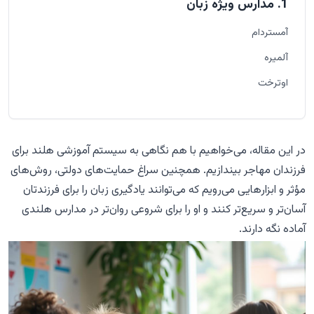
1. مدارس ویژه زبان
آمستردام
آلمیره
اوترخت
روتردام
2. گفتاردرمانی (Logopedie)
در این مقاله، می‌خواهیم با هم نگاهی به سیستم آموزشی هلند برای
چه زمانی باید به گفتاردرمانی فکر کرد
فرزندان مهاجر بیندازیم. همچنین سراغ حمایت‌های دولتی، روش‌های
مؤثر و ابزارهایی می‌رویم که می‌توانند یادگیری زبان را برای فرزندتان
مزایای گفتاردرمانی
آسان‌تر و سریع‌تر کنند و او را برای شروعی روان‌تر در مدارس هلندی
اطلاعات کاربردی
آماده نگه دارند.
3. VVE (آموزش دوران کودکی)
نکات مهم درباره VVE
اپلیکیشن‌های یادگیری زبان: یک راه‌حل مدرن