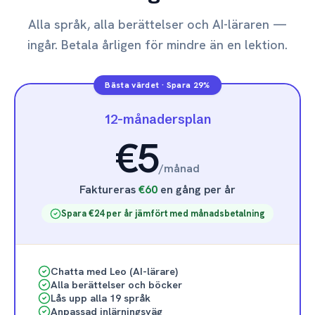
Alla språk, alla berättelser och AI-läraren —
ingår. Betala årligen för mindre än en lektion.
Bästa värdet
·
Spara 29%
12-månadersplan
€5
/
månad
Faktureras
€60
en gång per år
Spara €24 per år jämfört med månadsbetalning
Chatta med Leo (AI-lärare)
Alla berättelser och böcker
Lås upp alla 19 språk
Anpassad inlärningsväg