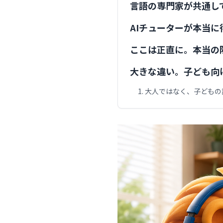
言語の専門家が共通し
AIチューターが本当に
ここは正直に。本当の
大きな違い。子ども向
1. 大人ではなく、子ども
2. お子さんの苦手を覚え
3. 子ども向けに設計され
4. 年齢に合わせて、話し
目標は会話。でも、会
安全面はどうなの？
では結論です。AIは