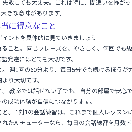
、失敗しても大丈夫。これは特に、間違いを怖がっ
も大きな意味があります。
本当に得意なこと
ポイントを具体的に見ていきましょう。
れること。
同じフレーズを、やさしく、何回でも繰
言語発達にはとても大切です。
と。
週1回の60分より、毎日5分でも続けるほうが
何より大切です。
と。
教室では話せない子でも、自分の部屋で安心
その成功体験が自信につながります。
こと。
1対1の会話練習は、これまで個人レッスン
されたAIチューターなら、毎日の会話練習を月数