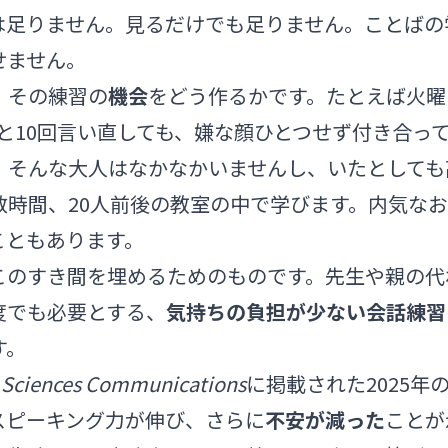
は足りません。見るだけでも足りません。ことばの
せません。
、その練習の
機会
をどう作るかです。たとえば火曜日の
d apple」と10回言い直しても、嫌な顔ひとつせず付き
、そんな大人はなかなかいませんし、いたとしても
数時間、20人前後の教室の中で学びます。内気な
こともあります。
、このすき間を埋めるためのものです。先生や親の
度でも必要とする、
気持ちの負担が少ない会話練習
す。
l Sciences Communications
に掲載された2025年
スピーキング力が伸び、さらに
不安が減った
ことが