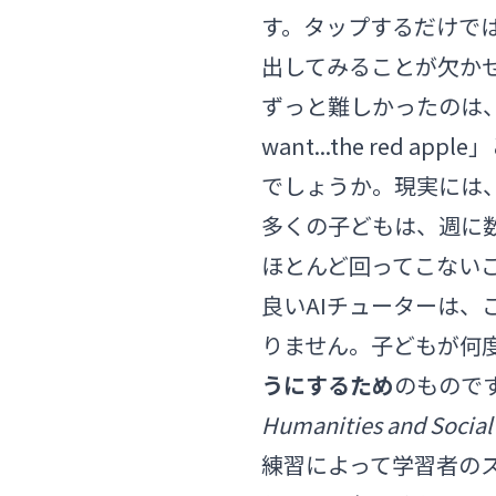
す。タップするだけで
出してみることが欠か
ずっと難しかったのは
want...the re
でしょうか。現実には
多くの子どもは、週に
ほとんど回ってこない
良いAIチューターは
りません。子どもが何
うにするため
のもので
Humanities and Socia
練習によって学習者の