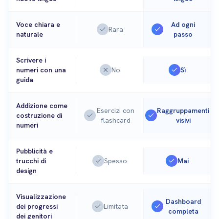
Voce chiara e
Ad ogni
Rara
naturale
passo
Scrivere i
numeri con una
No
Sì
guida
Addizione come
Esercizi con
Raggruppamenti
costruzione di
flashcard
visivi
numeri
Pubblicità e
trucchi di
Spesso
Mai
design
Visualizzazione
Dashboard
dei progressi
Limitata
completa
dei genitori