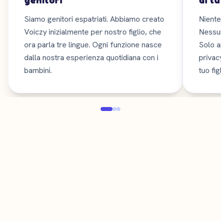
genitori
di tu
Siamo genitori espatriati. Abbiamo creato
Niente
Voiczy inizialmente per nostro figlio, che
Nessun
ora parla tre lingue. Ogni funzione nasce
Solo a
dalla nostra esperienza quotidiana con i
privacy
bambini.
tuo figl