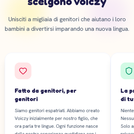
scelgono Voiczy
Unisciti a migliaia di genitori che aiutano i loro
bambini a divertirsi imparando una nuova lingua.
Fatto da genitori, per
La p
genitori
di tu
Siamo genitori espatriati. Abbiamo creato
Niente
Voiczy inizialmente per nostro figlio, che
Nessun
ora parla tre lingue. Ogni funzione nasce
Solo a
dalla nostra esperienza quotidiana con i
privacy