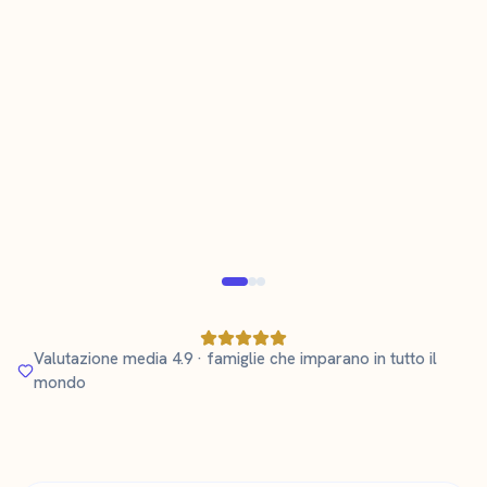
Tara Karlsson
T
K
Madre di un bambino di 3 anni che impara
lo svedese
Genitore verificato
Verifi
Valutazione media 4.9 · famiglie che imparano in tutto il
mondo