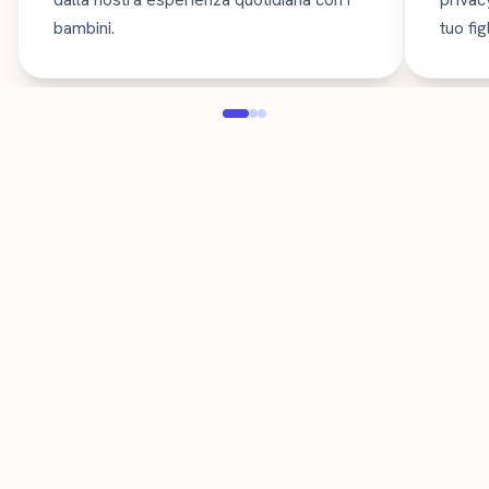
bambini.
tuo figl