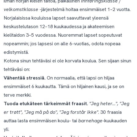
ilman norjan kielen taitoa, paikallinen
innføringsklasse
/
velkomstklasse
-järjestelmä hoitaa ensimmäiset 1–2 vuotta.
Norjalaisissa kouluissa lapset saavuttavat yleensä
keskustelutason 12–18 kuukaudessa ja akateemisen
kielitaidon 3–5 vuodessa. Nuoremmat lapset sopeutuvat
nopeammin; jos lapsesi on alle 6-vuotias, odota nopeaa
edistymistä.
Kotona sinun tehtäväsi ei ole korvata koulua. Sen sijaan sinun
tehtäväsi on:
Vähentää stressiä.
On normaalia, että lapsi on hiljaa
ensimmäiset 6 kuukautta. Tämä on
hiljainen kausi
, ja se on
terve merkki.
Tuoda etukäteen tärkeimmät fraasit.
"Jeg heter…", "Jeg
er trøtt", "Jeg må på do", "Jeg forstår ikke"
. 30 fraasia
auttaa lasta ensimmäisen koulu- tai
barnehage
-kuukauden
yli.