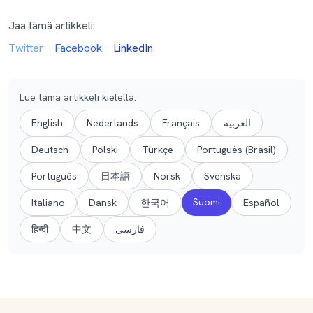
Jaa tämä artikkeli:
Twitter
Facebook
LinkedIn
Lue tämä artikkeli kielellä
:
English
Nederlands
Français
العربية
Deutsch
Polski
Türkçe
Português (Brasil)
Português
日本語
Norsk
Svenska
Suomi
Italiano
Dansk
한국어
Español
हिन्दी
中文
فارسی