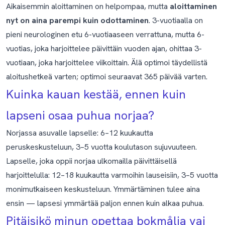
Aikaisemmin aloittaminen on helpompaa, mutta
aloittaminen
nyt on aina parempi kuin odottaminen
. 3-vuotiaalla on
pieni neurologinen etu 6-vuotiaaseen verrattuna, mutta 6-
vuotias, joka harjoittelee päivittäin vuoden ajan, ohittaa 3-
vuotiaan, joka harjoittelee viikoittain. Älä optimoi täydellistä
aloitushetkeä varten; optimoi seuraavat 365 päivää varten.
Kuinka kauan kestää, ennen kuin
lapseni osaa puhua norjaa?
Norjassa asuvalle lapselle: 6–12 kuukautta
peruskeskusteluun, 3–5 vuotta koulutason sujuvuuteen.
Lapselle, joka oppii norjaa ulkomailla päivittäisellä
harjoittelulla: 12–18 kuukautta varmoihin lauseisiin, 3–5 vuotta
monimutkaiseen keskusteluun. Ymmärtäminen tulee aina
ensin — lapsesi ymmärtää paljon ennen kuin alkaa puhua.
Pitäisikö minun opettaa bokmålia vai