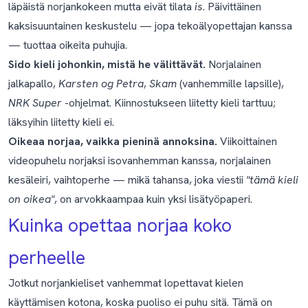
läpäistä norjankokeen mutta eivät tilata
is
. Päivittäinen
kaksisuuntainen keskustelu — jopa tekoälyopettajan kanssa
— tuottaa oikeita puhujia.
Sido kieli johonkin, mistä he välittävät.
Norjalainen
jalkapallo,
Karsten og Petra
,
Skam
(vanhemmille lapsille),
NRK Super
-ohjelmat. Kiinnostukseen liitetty kieli tarttuu;
läksyihin liitetty kieli ei.
Oikeaa norjaa, vaikka pieninä annoksina.
Viikoittainen
videopuhelu norjaksi isovanhemman kanssa, norjalainen
kesäleiri, vaihtoperhe — mikä tahansa, joka viestii
"tämä kieli
on oikea"
, on arvokkaampaa kuin yksi lisätyöpaperi.
Kuinka opettaa norjaa koko
perheelle
Jotkut norjankieliset vanhemmat lopettavat kielen
käyttämisen kotona, koska puoliso ei puhu sitä. Tämä on