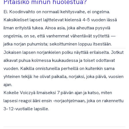
Pitäisikö minun huolestua?
Ei. Koodinvaihto on normaali kehitysvaihe, ei ongelma.
Kaksikieliset lapset lajittelevat kielensä 4–5 vuoden iässä
ilman erityistä tukea. Ainoa asia, joka aiheuttaa pysyviä
ongelmia, on se, että vanhemmat vähentävät syötettä —
jatka norjan puhumista; sekoittuminen loppuu itsestään.
Jokaisen lapsen norjankielen polku näyttää erilaiselta. Jotkut
alkavat puhua kolmessa kuukaudessa ja toiset odottavat
vuoden. Kaikilla onnistuneilla perheillä on kuitenkin sama
yhteinen tekijä: he olivat paikalla, norjaksi, joka päivä, vuosien
ajan.
Kokeile Voiczyä ilmaiseksi 7 päivän ajan
ja katso, miten
lapsesi reagoi ääni ensin -norjaohjelmaan, joka on rakennettu
3–12-vuotiaille lapsille.