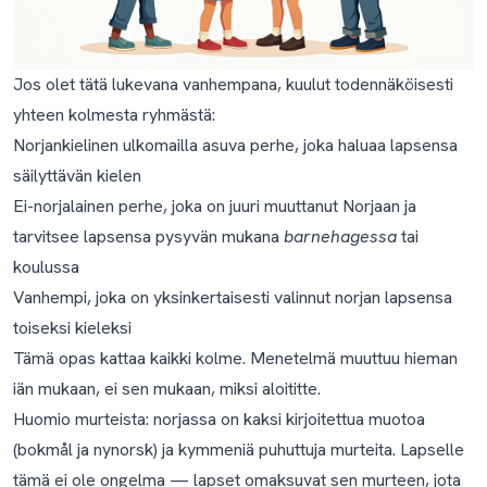
lauseeseen. Pitäisikö minun huolestua?
Jos olet tätä lukevana vanhempana, kuulut todennäköisesti
yhteen kolmesta ryhmästä:
Norjankielinen ulkomailla asuva perhe, joka haluaa lapsensa
säilyttävän kielen
Ei-norjalainen perhe, joka on juuri muuttanut Norjaan ja
tarvitsee lapsensa pysyvän mukana
barnehagessa
tai
koulussa
Vanhempi, joka on yksinkertaisesti valinnut norjan lapsensa
toiseksi kieleksi
Tämä opas kattaa kaikki kolme. Menetelmä muuttuu hieman
iän mukaan, ei sen mukaan, miksi aloititte.
Huomio murteista: norjassa on kaksi kirjoitettua muotoa
(bokmål ja nynorsk) ja kymmeniä puhuttuja murteita. Lapselle
tämä ei ole ongelma — lapset omaksuvat sen murteen, jota