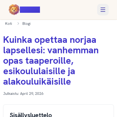
Voiczy
Koti
Blogi
Kuinka opettaa norjaa
lapsellesi: vanhemman
opas taaperoille,
esikoululaisille ja
alakouluikäisille
Julkaistu:
April 29, 2026
Sisällysluettelo