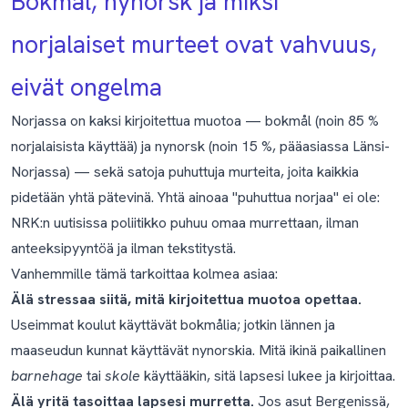
Bokmål, nynorsk ja miksi
norjalaiset murteet ovat vahvuus,
eivät ongelma
Norjassa on kaksi kirjoitettua muotoa — bokmål (noin 85 %
norjalaisista käyttää) ja nynorsk (noin 15 %, pääasiassa Länsi-
Norjassa) — sekä satoja puhuttuja murteita, joita kaikkia
pidetään yhtä pätevinä. Yhtä ainoaa "puhuttua norjaa" ei ole:
NRK:n uutisissa poliitikko puhuu omaa murrettaan, ilman
anteeksipyyntöä ja ilman tekstitystä.
Vanhemmille tämä tarkoittaa kolmea asiaa:
Älä stressaa siitä, mitä kirjoitettua muotoa opettaa.
Useimmat koulut käyttävät bokmålia; jotkin lännen ja
maaseudun kunnat käyttävät nynorskia. Mitä ikinä paikallinen
barnehage
tai
skole
käyttääkin, sitä lapsesi lukee ja kirjoittaa.
Älä yritä tasoittaa lapsesi murretta.
Jos asut Bergenissä,