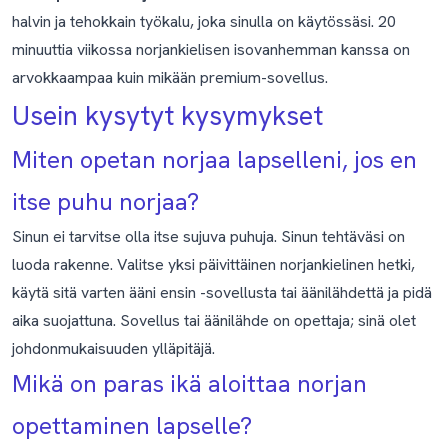
halvin ja tehokkain työkalu, joka sinulla on käytössäsi. 20
minuuttia viikossa norjankielisen isovanhemman kanssa on
arvokkaampaa kuin mikään premium-sovellus.
Usein kysytyt kysymykset
Miten opetan norjaa lapselleni, jos en
itse puhu norjaa?
Sinun ei tarvitse olla itse sujuva puhuja. Sinun tehtäväsi on
luoda rakenne. Valitse yksi päivittäinen norjankielinen hetki,
käytä sitä varten ääni ensin -sovellusta tai äänilähdettä ja pidä
aika suojattuna. Sovellus tai äänilähde on opettaja; sinä olet
johdonmukaisuuden ylläpitäjä.
Mikä on paras ikä aloittaa norjan
opettaminen lapselle?