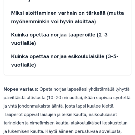
Miksi aloittaminen varhain on tärkeää (mutta
myöhemminkin voi hyvin aloittaa)
Kuinka opettaa norjaa taaperoille (2–3-
vuotiaille)
Kuinka opettaa norjaa esikoululaisille (3–5-
vuotiaille)
Kuinka opettaa norjaa alakouluikäisille (5–
10-vuotiaille)
Nopea vastaus:
Opeta norjaa lapsellesi yhdistämällä lyhyttä
päivittäistä altistusta (10–20 minuuttia), ikään sopivaa syötettä
Kuinka opettaa norjaa koko perheelle
ja yhtä johdonmukaista ääntä, josta lapsi kuulee kieltä.
Bokmål, nynorsk ja miksi norjalaiset murteet
Taaperot oppivat laulujen ja leikin kautta, esikoululaiset
ovat vahvuus, eivät ongelma
tarinoiden ja nimeämisen kautta, alakouluikäiset keskustelun
ja lukemisen kautta. Käytä ääneen perustuvaa sovellusta,
Entä jos perheesi on juuri muuttanut