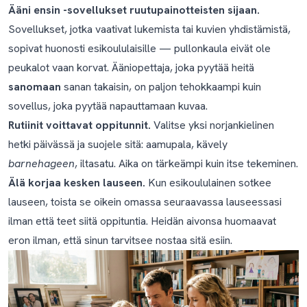
Ääni ensin -sovellukset ruutupainotteisten sijaan.
Sovellukset, jotka vaativat lukemista tai kuvien yhdistämistä,
sopivat huonosti esikoululaisille — pullonkaula eivät ole
peukalot vaan korvat. Ääniopettaja, joka pyytää heitä
sanomaan
sanan takaisin, on paljon tehokkaampi kuin
sovellus, joka pyytää napauttamaan kuvaa.
Rutiinit voittavat oppitunnit.
Valitse yksi norjankielinen
hetki päivässä ja suojele sitä: aamupala, kävely
barnehageen
, iltasatu. Aika on tärkeämpi kuin itse tekeminen.
Älä korjaa kesken lauseen.
Kun esikoululainen sotkee
lauseen, toista se oikein omassa seuraavassa lauseessasi
ilman että teet siitä oppituntia. Heidän aivonsa huomaavat
eron ilman, että sinun tarvitsee nostaa sitä esiin.