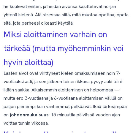
he kuulevat eniten, ja heidän aivonsa käsittelevät norjan
yhtenä kielenä. Älä stressaa siitä, mitä muotoa opettaa; opeta
sitä, jota perheesi oikeasti käyttää.
Miksi aloittaminen varhain on
tärkeää (mutta myöhemminkin voi
hyvin aloittaa)
Lasten aivot ovat virittyneet kielen omaksumiseen noin 7-
vuotiaaksi asti, ja sen jälkeen toinen ikkuna pysyy auki teini-
ikään saakka. Aikaisemmin aloittaminen on helpompaa —
mutta ero 3-vuotiaana ja 6-vuotiaana aloittamisen välillä on
paljon pienempi kuin vanhemmat pelkäävät. Ikää tärkeämpää
on
johdonmukaisuus
: 15 minuuttia päivässä vuoden ajan
voittaa tunnin viikossa.