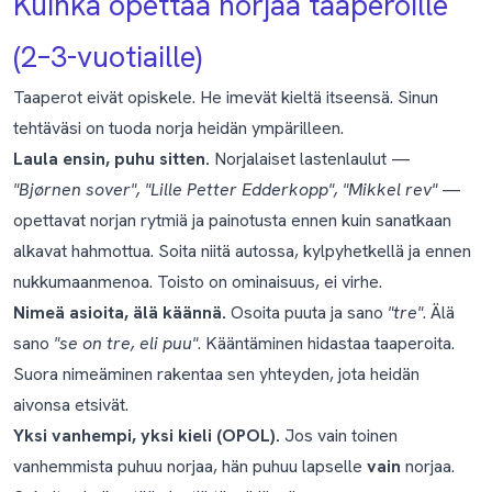
Kuinka opettaa norjaa taaperoille
(2–3-vuotiaille)
Taaperot eivät opiskele. He imevät kieltä itseensä. Sinun
tehtäväsi on tuoda norja heidän ympärilleen.
Laula ensin, puhu sitten.
Norjalaiset lastenlaulut —
"Bjørnen sover", "Lille Petter Edderkopp", "Mikkel rev"
—
opettavat norjan rytmiä ja painotusta ennen kuin sanatkaan
alkavat hahmottua. Soita niitä autossa, kylpyhetkellä ja ennen
nukkumaanmenoa. Toisto on ominaisuus, ei virhe.
Nimeä asioita, älä käännä.
Osoita puuta ja sano
"tre"
. Älä
sano
"se on tre, eli puu"
. Kääntäminen hidastaa taaperoita.
Suora nimeäminen rakentaa sen yhteyden, jota heidän
aivonsa etsivät.
Yksi vanhempi, yksi kieli (OPOL).
Jos vain toinen
vanhemmista puhuu norjaa, hän puhuu lapselle
vain
norjaa.