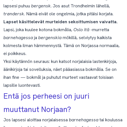
lapsesi puhuu
bergensk
. Jos asut Trondheimin lähellä,
trøndersk
. Nämä eivät ole ongelmia, jotka pitäisi korjata.
Lapset käsittelevät murteiden sekoittumisen vaivatta.
Lapsi, joka kuulee kotona bokmålia,
Oslo itä
-murretta
barnehagessa
ja
bergenskia
mökillä, selviytyy kaikista
kolmesta ilman hämmennystä. Tämä on Norjassa normaalia,
ei poikkeus.
Yksi käytännön seuraus: kun katsot norjalaisia lastenkirjoja,
äänikirjoja tai sovelluksia, näet pääasiassa bokmålia. Se on
ihan fine — bokmål ja puhutut murteet vastaavat toisiaan
lapsille luontevasti.
Entä jos perheesi on juuri
muuttanut Norjaan?
Jos lapsesi aloittaa norjalaisessa
barnehagessa
tai koulussa