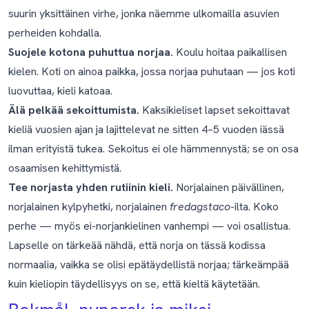
suurin yksittäinen virhe, jonka näemme ulkomailla asuvien
perheiden kohdalla.
Suojele kotona puhuttua norjaa.
Koulu hoitaa paikallisen
kielen. Koti on ainoa paikka, jossa norjaa puhutaan — jos koti
luovuttaa, kieli katoaa.
Älä pelkää sekoittumista.
Kaksikieliset lapset sekoittavat
kieliä vuosien ajan ja lajittelevat ne sitten 4–5 vuoden iässä
ilman erityistä tukea. Sekoitus ei ole hämmennystä; se on osa
osaamisen kehittymistä.
Tee norjasta yhden rutiinin kieli.
Norjalainen päivällinen,
norjalainen kylpyhetki, norjalainen
fredagstaco
-ilta. Koko
perhe — myös ei-norjankielinen vanhempi — voi osallistua.
Lapselle on tärkeää nähdä, että norja on tässä kodissa
normaalia, vaikka se olisi epätäydellistä norjaa; tärkeämpää
kuin kieliopin täydellisyys on se, että kieltä käytetään.