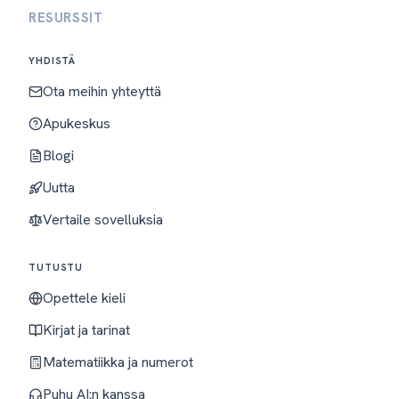
RESURSSIT
YHDISTÄ
Ota meihin yhteyttä
Apukeskus
Blogi
Uutta
Vertaile sovelluksia
TUTUSTU
Opettele kieli
Kirjat ja tarinat
Matematiikka ja numerot
Puhu AI:n kanssa