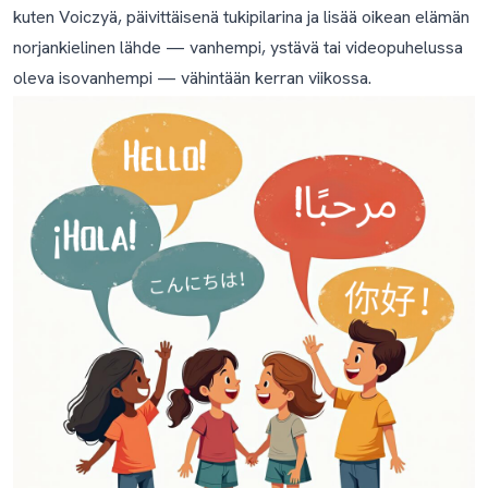
kuten Voiczyä, päivittäisenä tukipilarina ja lisää oikean elämän
Norjaan?
norjankielinen lähde — vanhempi, ystävä tai videopuhelussa
Suositellut työkalut
oleva isovanhempi — vähintään kerran viikossa.
Usein kysytyt kysymykset
Miten opetan norjaa lapselleni, jos en itse puhu norjaa?
Mikä on paras ikä aloittaa norjan opettaminen
lapselle?
Kuinka kauan kestää, ennen kuin lapseni osaa puhua
norjaa?
Pitäisikö minun opettaa bokmålia vai nynorskia?
Odotetaanko lapseni osaavan lukea sekä bokmålia
että nynorskia koulussa?
Pitäisikö minun korjata lapseni norjankieliset virheet?
Lapseni sekoittaa norjaa ja äidinkieltäni samaan