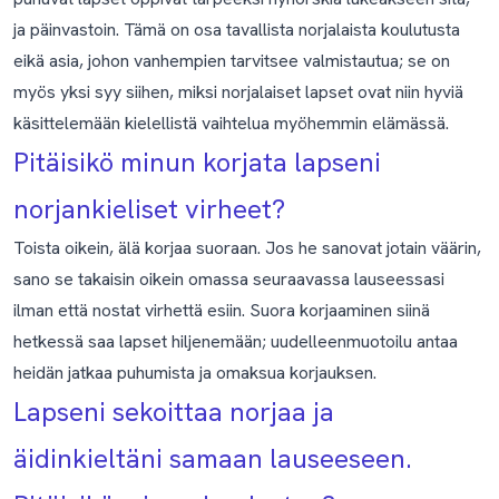
ja päinvastoin. Tämä on osa tavallista norjalaista koulutusta
eikä asia, johon vanhempien tarvitsee valmistautua; se on
myös yksi syy siihen, miksi norjalaiset lapset ovat niin hyviä
käsittelemään kielellistä vaihtelua myöhemmin elämässä.
Pitäisikö minun korjata lapseni
norjankieliset virheet?
Toista oikein, älä korjaa suoraan. Jos he sanovat jotain väärin,
sano se takaisin oikein omassa seuraavassa lauseessasi
ilman että nostat virhettä esiin. Suora korjaaminen siinä
hetkessä saa lapset hiljenemään; uudelleenmuotoilu antaa
heidän jatkaa puhumista ja omaksua korjauksen.
Lapseni sekoittaa norjaa ja
äidinkieltäni samaan lauseeseen.