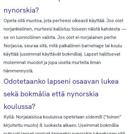
nynorskia?
Opeta sitä muotoa, jota perheesi oikeasti käyttää. Jos olet
norjankielinen, murteesi kallistuu toiseen näistä kahdesta —
se on luonnollinen valinta. Jos olet ei-norjalainen perhe
Norjassa, seuraa sitä, mitä paikallinen barnehage tai koulu
käyttää (useimmat käyttävät bokmålia). Lapset hallitsevat
molemmat muodot ja jopa useita murteita ilman
hämmennystä.
Odotetaanko lapseni osaavan lukea
sekä bokmålia että nynorskia
koulussa?
Kyllä. Norjalaisissa kouluissa opetetaan
sidemål
(”toinen”
kirjoitettu muoto) 8. luokasta alkaen. Useimmat bokmålia
puhuvat lapset oppivat tarpeeksi nynorskia lukeakseen sitä,