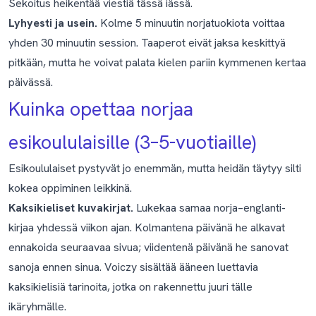
Sekoitus heikentää viestiä tässä iässä.
Lyhyesti ja usein.
Kolme 5 minuutin norjatuokiota voittaa
yhden 30 minuutin session. Taaperot eivät jaksa keskittyä
pitkään, mutta he voivat palata kielen pariin kymmenen kertaa
päivässä.
Kuinka opettaa norjaa
esikoululaisille (3–5-vuotiaille)
Esikoululaiset pystyvät jo enemmän, mutta heidän täytyy silti
kokea oppiminen leikkinä.
Kaksikieliset kuvakirjat.
Lukekaa samaa norja–englanti-
kirjaa yhdessä viikon ajan. Kolmantena päivänä he alkavat
ennakoida seuraavaa sivua; viidentenä päivänä he sanovat
sanoja ennen sinua. Voiczy sisältää ääneen luettavia
kaksikielisiä tarinoita, jotka on rakennettu juuri tälle
ikäryhmälle.