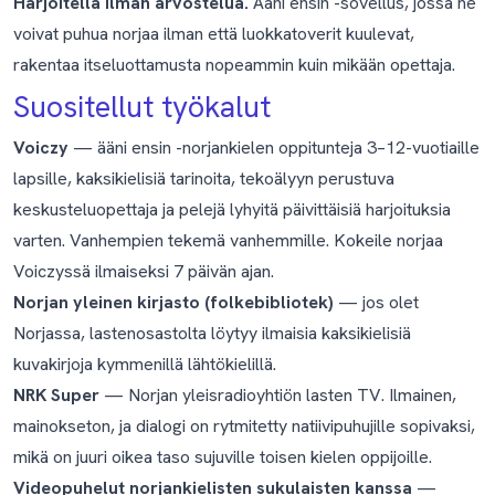
Harjoitella ilman arvostelua.
Ääni ensin -sovellus, jossa he
voivat puhua norjaa ilman että luokkatoverit kuulevat,
rakentaa itseluottamusta nopeammin kuin mikään opettaja.
Suositellut työkalut
Voiczy
— ääni ensin -norjankielen oppitunteja 3–12-vuotiaille
lapsille, kaksikielisiä tarinoita, tekoälyyn perustuva
keskusteluopettaja ja pelejä lyhyitä päivittäisiä harjoituksia
varten. Vanhempien tekemä vanhemmille.
Kokeile norjaa
Voiczyssä ilmaiseksi 7 päivän ajan
.
Norjan yleinen kirjasto (folkebibliotek)
— jos olet
Norjassa, lastenosastolta löytyy ilmaisia kaksikielisiä
kuvakirjoja kymmenillä lähtökielillä.
NRK Super
— Norjan yleisradioyhtiön lasten TV. Ilmainen,
mainokseton, ja dialogi on rytmitetty natiivipuhujille sopivaksi,
mikä on juuri oikea taso sujuville toisen kielen oppijoille.
Videopuhelut norjankielisten sukulaisten kanssa
—