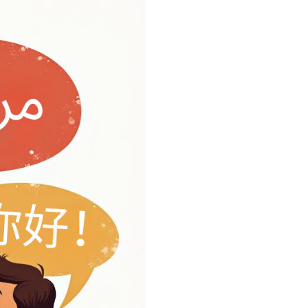
Bokmål بهتر است یا Nynorsk؟
آیا فرزندم در مدرسه باید هر دو شکل Bokmål و Nynorsk را یاد
آیا باید اشتباه‌های نروژیِ فرزندم 
فرزندم نروژی و زبان مادری‌ام را 