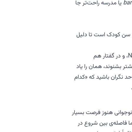
ba
یا مدرسه راحت‌تر جا
ر سن کودک است تا دلیل
یک نکته هم درباره‌ی گویش‌ها: نروژی دو شکل نوشتاری دارد، یعنی Bokmål و Nynorsk، و در گفتار هم
تر بشنوند، همان را یاد
حد نگران باشید که «کدام
 نوجوانی هنوز فرصت بسیار
اما فاصله‌ی بین شروع در