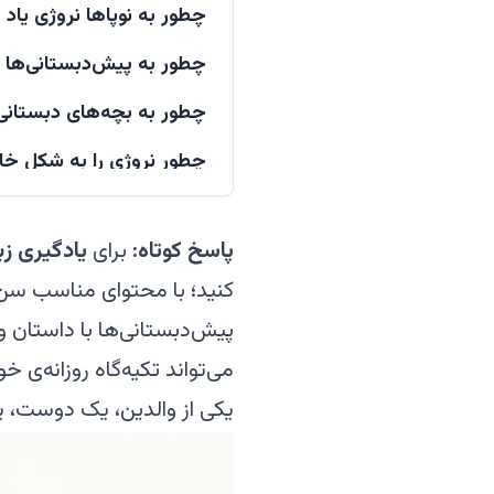
چطور به نوپاها نروژی یاد بدهیم (۲
چطور به پیش‌دبستانی‌ها نروژی ی
چطور به بچه‌های دبستانی نروژی ی
چطور نروژی را به شکل خانو
Bokmål، Nynorsk و این‌که چرا گویش‌های نروژی مزیت‌اند، نه مشکل
پاسخ کوتاه:
برای
یادگیری زب
اگر تازه به نروژ مهاجرت کر
کنید؛ با محتوای مناسب سن او
ابزارهایی که پیشنهاد می‌ک
پرسش‌های متداول
می‌تواند تکیه‌گاه روزانه‌ی خو
اگر خودم نروژی بلد نباشم، چطور 
یکی از والدین، یک دوست، ی
بهترین سن برای شروع آموزش نرو
چقدر طول می‌کشد تا فرزندم نروژ