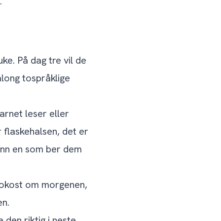
.
e. På dag tre vil de
along tospråklige
rnet leser eller
 flaskehalsen, det er
 enn en som ber dem
frokost om morgenen,
en.
 den riktig i neste