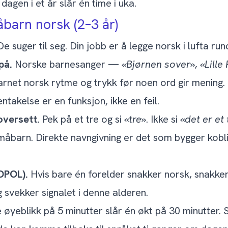
dagen i et år slår én time i uka.
barn norsk (2–3 år)
 suger til seg. Din jobb er å legge norsk i lufta ru
på.
Norske barnesanger —
«Bjørnen sover», «Lille
net norsk rytme og trykk før noen ord gir mening. S
entakelse er en funksjon, ikke en feil.
oversett.
Pek på et tre og si
«tre»
. Ikke si
«det er et
åbarn. Direkte navngivning er det som bygger kobl
(OPOL).
Hvis bare én forelder snakker norsk, snakke
g svekker signalet i denne alderen.
 øyeblikk på 5 minutter slår én økt på 30 minutter. 