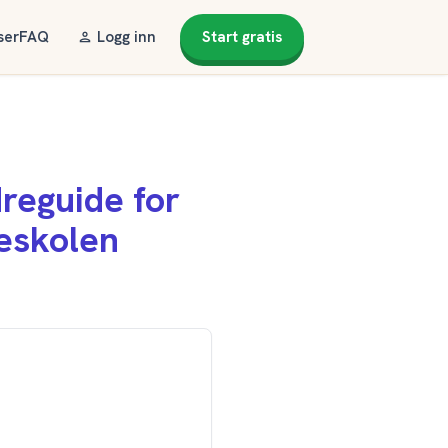
ser
FAQ
Logg inn
Start gratis
dreguide for
neskolen