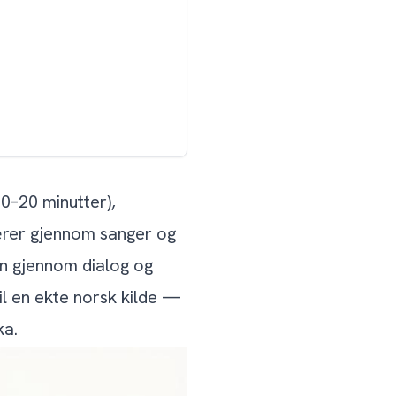
0–20 minutter),
lærer gjennom sanger og
en gjennom dialog og
il en ekte norsk kilde —
ka.