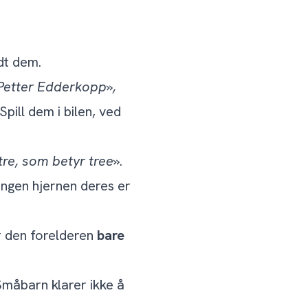
ndt dem.
 Petter Edderkopp»,
pill dem i bilen, ved
 tre, som betyr tree»
.
ingen hjernen deres er
r den forelderen
bare
Småbarn klarer ikke å