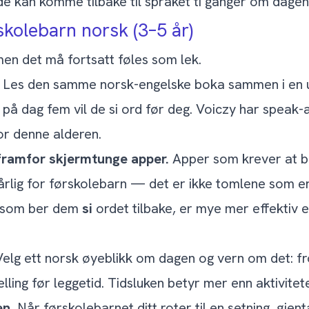
de kan komme tilbake til språket ti ganger om dagen
kolebarn norsk (3–5 år)
en det må fortsatt føles som lek.
Les den samme norsk-engelske boka sammen i en uk
; på dag fem vil de si ord før deg. Voiczy har speak-
for denne alderen.
ramfor skjermtunge apper.
Apper som krever at ba
rlig for førskolebarn — det er ikke tomlene som er
 som ber dem
si
ordet tilbake, er mye mer effektiv
elg ett norsk øyeblikk om dagen og vern om det: 
elling før leggetid. Tidsluken betyr mer enn aktivitet
en.
Når førskolebarnet ditt roter til en setning, gjenta