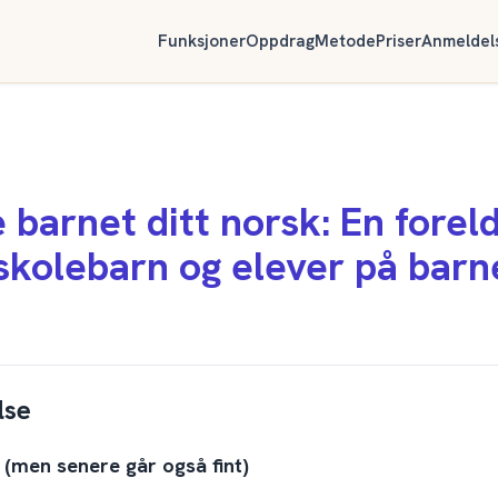
Funksjoner
Oppdrag
Metode
Priser
Anmeldel
barnet ditt norsk: En forel
skolebarn og elever på bar
lse
g (men senere går også fint)