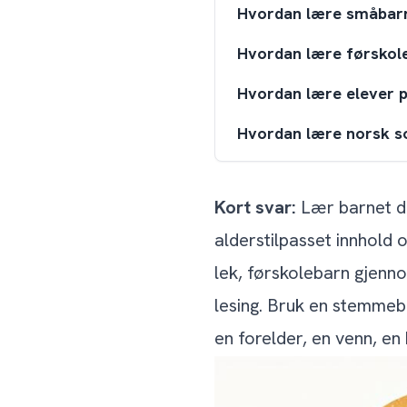
Hvordan lære småbarn
Hvordan lære førskole
Hvordan lære elever p
Hvordan lære norsk so
Bokmål, nynorsk og hvo
Kort svar:
Lær barnet di
Hva med norsk for fami
alderstilpasset innhold
Verktøyene vi anbefal
lek, førskolebarn gjenn
Ofte stilte spørsmål
lesing. Bruk en stemmeba
Hvordan lærer jeg barnet m
en forelder, en venn, en
Hva er den beste alderen 
Hvor lang tid tar det før 