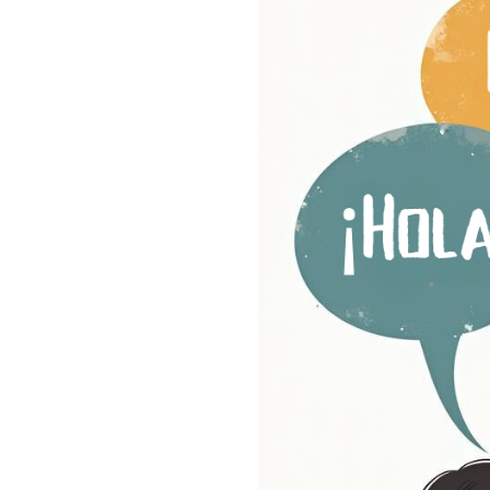
Bør jeg lære bort bokmål 
Vil barnet mitt bli forven
Bør jeg rette barnets norsk
Barnet mitt blander norsk