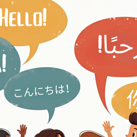
eller nynorsk?
tet å lese både bokmål og nynorsk på skolen?
e feil?
 og morsmålet mitt i samme setning. Bør jeg bekymre meg?