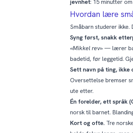
jevnhet
: 15 minutter om 
Hvordan lære små
Småbarn studerer ikke. De
Syng først, snakk etter
«Mikkel rev»
— lærer bar
badetid, før leggetid. Gj
Sett navn på ting, ikke 
Oversettelse bremser sm
ute etter.
Én forelder, ett språk 
norsk til barnet. Blandin
Kort og ofte.
Tre norske