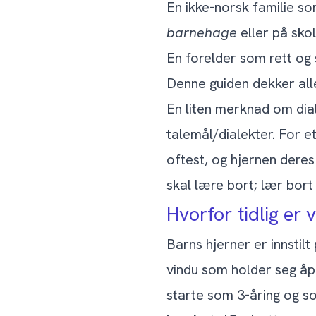
En ikke-norsk familie so
barnehage
eller på sko
En forelder som rett og
Denne guiden dekker alle
En liten merknad om dial
talemål/dialekter. For 
oftest, og hjernen deres
skal lære bort; lær bort 
Hvorfor tidlig er 
Barns hjerner er innstilt
vindu som holder seg åp
starte som 3-åring og s