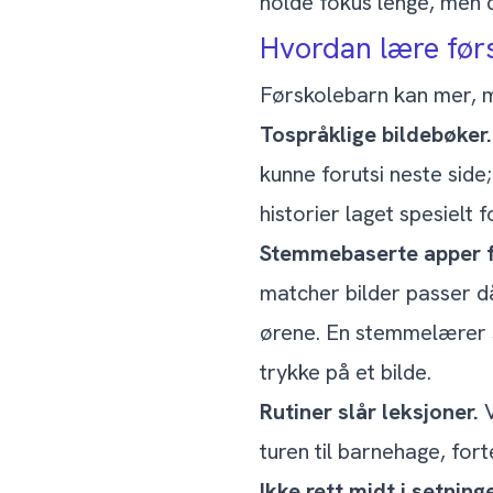
holde fokus lenge, men 
Hvordan lære førs
Førskolebarn kan mer, m
Tospråklige bildebøker.
kunne forutsi neste side
historier laget spesielt 
Stemmebaserte apper f
matcher bilder passer då
ørene. En stemmelærer
trykke på et bilde.
Rutiner slår leksjoner.
V
turen til barnehage, fort
Ikke rett midt i setning