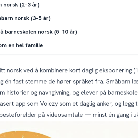
 norsk (2–3 år)
barn norsk (3–5 år)
å barneskolen norsk (5–10 år)
m en hel familie
rfor norske dialekter er en styrke, ikke en feil
tt norsk ved å kombinere kort daglig eksponering (1
lier som nettopp har flyttet til Norge?
 og én fast stemme de hører språket fra. Småbarn 
er
om historier og navngivning, og elever på barneskol
sert app som Voiczy som et daglig anker, og legg t
itt norsk hvis jeg ikke snakker norsk selv?
 besteforelder på videosamtale — minst én gang i u
å begynne å lære et barn norsk?
barnet mitt kan snakke norsk?