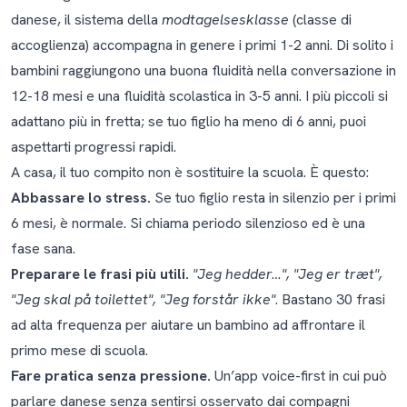
danese, il sistema della
modtagelsesklasse
(classe di
accoglienza) accompagna in genere i primi 1-2 anni. Di solito i
bambini raggiungono una buona fluidità nella conversazione in
12-18 mesi e una fluidità scolastica in 3-5 anni. I più piccoli si
adattano più in fretta; se tuo figlio ha meno di 6 anni, puoi
aspettarti progressi rapidi.
A casa, il tuo compito non è sostituire la scuola. È questo:
Abbassare lo stress.
Se tuo figlio resta in silenzio per i primi
6 mesi, è normale. Si chiama
periodo silenzioso
ed è una
fase sana.
Preparare le frasi più utili.
"Jeg hedder…", "Jeg er træt",
"Jeg skal på toilettet", "Jeg forstår ikke"
. Bastano 30 frasi
ad alta frequenza per aiutare un bambino ad affrontare il
primo mese di scuola.
Fare pratica senza pressione.
Un’app voice-first in cui può
parlare danese senza sentirsi osservato dai compagni