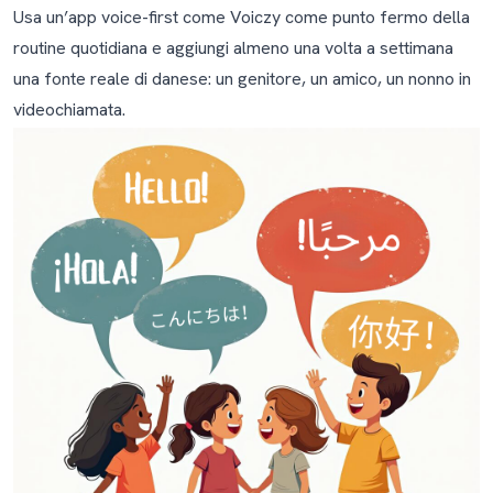
Usa un’app voice-first come Voiczy come punto fermo della
E se vi siete appena trasferiti in Danimarca?
routine quotidiana e aggiungi almeno una volta a settimana
Strumenti che consigliamo
una fonte reale di danese: un genitore, un amico, un nonno in
videochiamata.
Domande frequenti
Come faccio a insegnare il danese a mio figlio se io
non lo parlo?
Qual è l’età migliore per iniziare a insegnare il danese
a un bambino?
Quanto tempo ci vuole prima che mio figlio inizi a
parlare danese?
Il mio bambino che sta imparando il danese sembra
parlare più tardi dei suoi amici svedesi o inglesi. È
normale?
Il danese è troppo difficile per un bambino piccolo?
Devo correggere gli errori di danese di mio figlio?