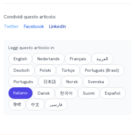
Condividi questo articolo:
Twitter
Facebook
LinkedIn
Leggi questo articolo in
:
English
Nederlands
Français
العربية
Deutsch
Polski
Türkçe
Português (Brasil)
Português
日本語
Norsk
Svenska
Italiano
Dansk
한국어
Suomi
Español
हिन्दी
中文
فارسی