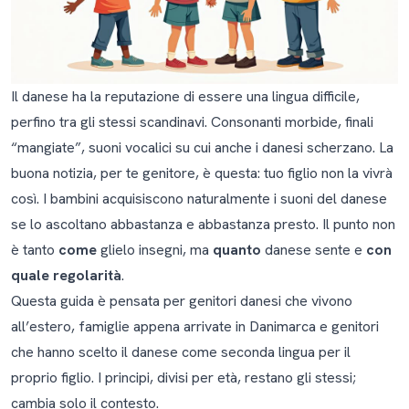
Mio figlio mescola il danese con la mia lingua madre
nella stessa frase. Devo preoccuparmi?
Il danese ha la reputazione di essere una lingua difficile,
perfino tra gli stessi scandinavi. Consonanti morbide, finali
“mangiate”, suoni vocalici su cui anche i danesi scherzano. La
buona notizia, per te genitore, è questa: tuo figlio non la vivrà
così. I bambini acquisiscono naturalmente i suoni del danese
se lo ascoltano abbastanza e abbastanza presto. Il punto non
è tanto
come
glielo insegni, ma
quanto
danese sente e
con
quale regolarità
.
Questa guida è pensata per genitori danesi che vivono
all’estero, famiglie appena arrivate in Danimarca e genitori
che hanno scelto il danese come seconda lingua per il
proprio figlio. I principi, divisi per età, restano gli stessi;
cambia solo il contesto.