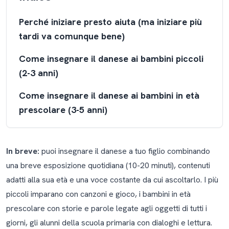
Perché iniziare presto aiuta (ma iniziare più
tardi va comunque bene)
Come insegnare il danese ai bambini piccoli
(2-3 anni)
Come insegnare il danese ai bambini in età
prescolare (3-5 anni)
Come insegnare il danese agli alunni della
scuola primaria (5-10 anni)
In breve:
puoi insegnare il danese a tuo figlio combinando
una breve esposizione quotidiana (10-20 minuti), contenuti
Come insegnare il danese a tutta la famiglia
adatti alla sua età e una voce costante da cui ascoltarlo. I più
Cosa sapere sulla fonologia del danese (e
piccoli imparano con canzoni e gioco, i bambini in età
perché tuo figlio la imparerà anche senza il
prescolare con storie e parole legate agli oggetti di tutti i
tuo aiuto)
giorni, gli alunni della scuola primaria con dialoghi e lettura.