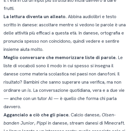
È l’età in cui un input più strutturato inizia davvero a dare
frutti.
La lettura diventa un alleato.
Abbina audiolibri e testo
scritto in danese: ascoltare mentre si vedono le parole è una
delle attività più efficaci a questa età. In danese, ortografia e
pronuncia spesso non coincidono, quindi vedere e sentire
insieme aiuta molto.
Meglio conversare che memorizzare liste di parole.
Le
liste di vocaboli sono il modo in cui spesso si insegna il
danese come materia scolastica nei paesi non danofoni. Il
risultato? Bambini che sanno superare una verifica, ma non
ordinare un
is
. La conversazione quotidiana, vera e a due vie
— anche con un tutor AI — è quello che forma chi parla
davvero.
Aggancialo a ciò che gli piace.
Calcio danese,
Olsen-
banden Junior
,
Pippi
in danese, stream danesi di Minecraft.