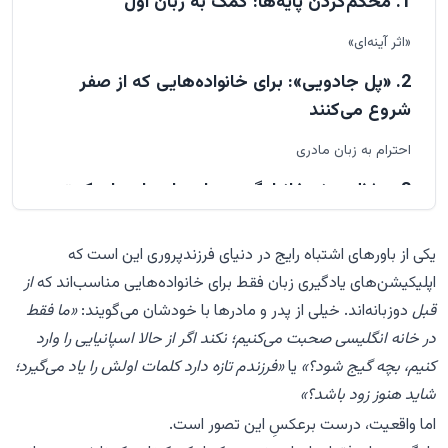
1. محکم‌کردن پایه‌ها: کمک به زبان اول
«اثر آینه‌ای»
2. «پل جادویی»: برای خانواده‌هایی که از صفر
شروع می‌کنند
احترام به زبان مادری
3. حفظ پیوند خانوادگی: حمایت از زبان‌های کمتر
دیده‌شده و زبان‌های پرکاربرد
یکی از باورهای اشتباه رایج در دنیای فرزندپروری این است که
4. چرا «زمانِ صحبت» برای همه مؤثر است
اپلیکیشن‌های یادگیری زبان فقط برای خانواده‌هایی مناسب‌اند که
از
جمع‌بندی
قبل
دوزبانه‌اند. خیلی از پدر و مادرها با خودشان می‌گویند:
«ما فقط
در خانه انگلیسی صحبت می‌کنیم؛ نکند اگر از حالا اسپانیایی را وارد
کنیم، بچه گیج شود؟»
یا
«فرزندم تازه دارد کلمات اولش را یاد می‌گیرد؛
شاید هنوز زود باشد؟»
اما واقعیت، درست برعکسِ این تصور است.