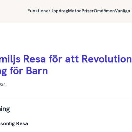
Funktioner
Uppdrag
Metod
Priser
Omdömen
Vanliga
miljs Resa för att Revolutio
g för Barn
024
ning
rsonlig Resa