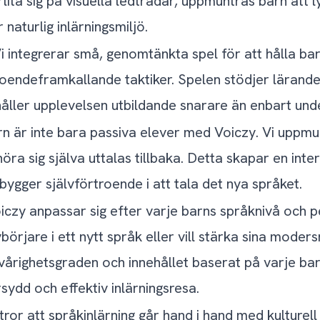
örlita sig på visuella ledtrådar, uppmuntras barn att
 naturlig inlärningsmiljö.
Vi integrerar små, genomtänkta spel för att hålla bar
eroendeframkallande taktiker. Spelen stödjer lärande
håller upplevelsen utbildande snarare än enbart und
rn är inte bara passiva elever med Voiczy. Vi uppmu
höra sig själva uttalas tillbaka. Detta skapar en int
bygger självförtroende i att tala det nya språket.
oiczy anpassar sig efter varje barns språknivå och per
örjare i ett nytt språk eller vill stärka sina moders
vårighetsgraden och innehållet baserat på varje bar
sydd och effektiv inlärningsresa.
i tror att språkinlärning går hand i hand med kulturel