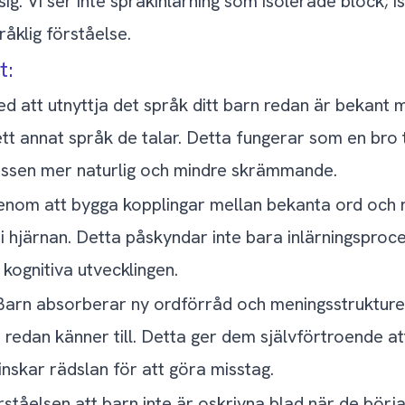
ig. Vi ser inte språkinlärning som isolerade block; ist
åklig förståelse.
t:
med att utnyttja det språk ditt barn redan är bekant
t annat språk de talar. Detta fungerar som en bro til
cessen mer naturlig och mindre skrämmande.
enom att bygga kopplingar mellan bekanta ord och 
 i hjärnan. Detta påskyndar inte bara inlärningsproc
kognitiva utvecklingen.
 Barn absorberar ny ordförråd och meningsstrukture
de redan känner till. Detta ger dem självförtroende 
nskar rädslan för att göra misstag.
tåelsen att barn inte är oskrivna blad när de börjar 