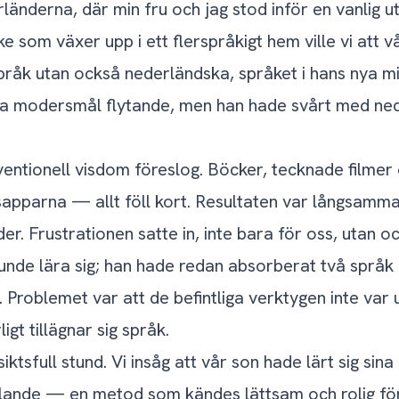
länderna, där min fru och jag stod inför en vanlig 
ojke som växer upp i ett flerspråkigt hem ville vi att 
råk utan också nederländska, språket i hans nya mil
ra modersmål flytande, men han hade svårt med ned
entionell visdom föreslog. Böcker, tecknade filmer 
apparna — allt föll kort. Resultaten var långsamma,
r. Frustrationen satte in, inte bara för oss, utan ock
e kunde lära sig; han hade redan absorberat två spr
 Problemet var att de befintliga verktygen inte var
igt tillägnar sig språk.
ktsfull stund. Vi insåg att vår son hade lärt sig sin
alande — en metod som kändes lättsam och rolig fö