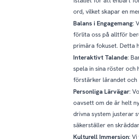
Istället för att enbart f
ord, vilket skapar en mer
Balans i Engagemang
: 
förlita oss på alltför b
primära fokuset. Detta 
Interaktivt Talande
: Ba
spela in sina röster och 
förstärker lärandet och 
Personliga Lärvägar
: V
oavsett om de är helt nyb
drivna system justerar s
säkerställer en skräddar
Kulturell Immersion
: V