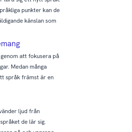
råkliga punkter kan de
äldigande känslan som
gemang
y genom att fokusera på
ingar. Medan många
tt språk främst är en
vänder ljud från
pråket de lär sig.