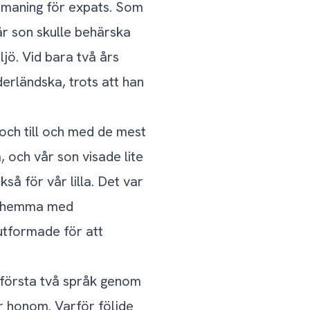
utmaning för expats. Som
vår son skulle behärska
jö. Vid bara två års
erländska, trots att han
och till och med de mest
 och vår son visade lite
så för vår lilla. Det var
åk hemma med
 utformade för att
a första två språk genom
r honom. Varför följde