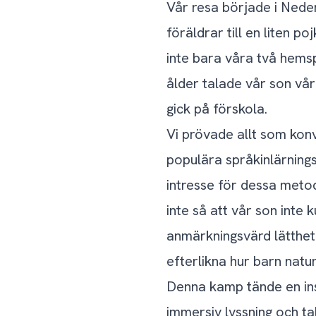
Vår resa började i Neder
föräldrar till en liten p
inte bara våra två hemsp
ålder talade vår son vå
gick på förskola.
Vi prövade allt som konv
populära språkinlärnings
intresse för dessa metode
inte så att vår son int
anmärkningsvärd lätthet.
efterlikna hur barn naturl
Denna kamp tände en insi
immersiv lyssning och t