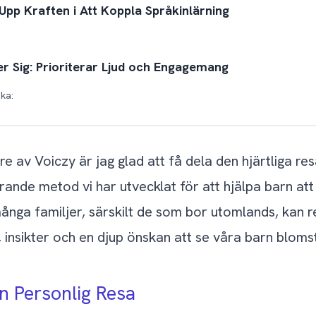
Upp Kraften i Att Koppla Språkinlärning
r Sig: Prioriterar Ljud och Engagemang
ka:
rta, Fokuserade Sessioner
ndriven Premiumprodukt
 av Voiczy är jag glad att få dela den hjärtliga re
ande metod vi har utvecklat för att hjälpa barn att l
on: En Produkt som Växer med Ditt Barn
ånga familjer, särskilt de som bor utomlands, kan re
 insikter och en djup önskan att se våra barn blomstr
y-familjen?
n Personlig Resa