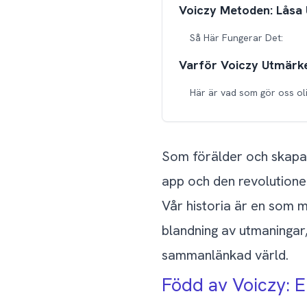
Voiczy Metoden: Låsa 
Så Här Fungerar Det:
Varför Voiczy Utmärke
Här är vad som gör oss oli
Vetenskapen Bakom Ko
En Familjeägd, Passio
Som förälder och skapare
app och den revolutioner
Kontinuerlig Innovati
Vår historia är en som m
Voiczy för Alla Åldrar
blandning av utmaningar,
Varför Gå Med i Voicz
sammanlänkad värld.
Född av Voiczy: E