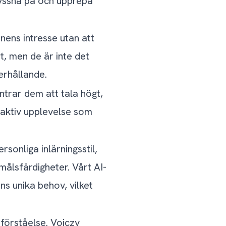
 lyssna på och upprepa
nens intresse utan att
t, men de är inte det
erhållande.
ntrar dem att tala högt,
eraktiv upplevelse som
sonliga inlärningsstil,
målsfärdigheter. Vårt AI-
ns unika behov, vilket
l förståelse. Voiczy