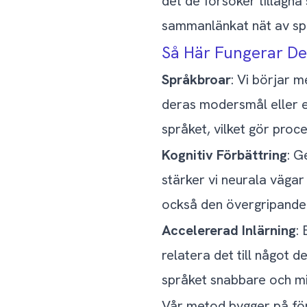
det de försöker tillägna s
sammanlänkat nät av spr
Så Här Fungerar De
Språkbroar
: Vi börjar 
deras modersmål eller et
språket, vilket gör pro
Kognitiv Förbättring
: G
stärker vi neurala vägar
också den övergripande 
Accelererad Inlärning
:
relatera det till något 
språket snabbare och mi
Vår metod bygger på förs