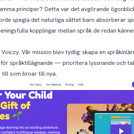
amma principer? Detta var det avgörande ögonblicke
 borde spegla det naturliga sättet barn absorberar 
eningsfulla kopplingar mellan språk de redan känner
Voiczy. Vår mission blev tydlig: skapa en språkinlä
för språktillägnande — prioritera lyssnande och ta
ill som broar till nya.