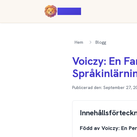
Voiczy
Hem
Blogg
Voiczy: En Fa
Språkinlärnin
Publicerad den:
September 27, 2
Innehållsförteck
Född av Voiczy: En Pe