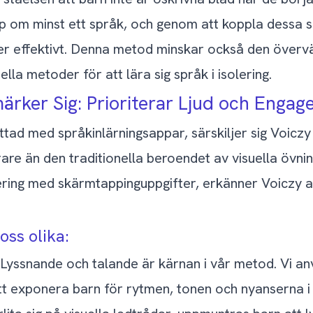
om minst ett språk, och genom att koppla dessa sp
er effektivt. Denna metod minskar också den överv
ella metoder för att lära sig språk i isolering.
ärker Sig: Prioriterar Ljud och Enga
tad med språkinlärningsappar, särskiljer sig Voicz
rare än den traditionella beroendet av visuella övn
iering med skärmtappinguppgifter, erkänner Voiczy a
oss olika:
 Lyssnande och talande är kärnan i vår metod. Vi an
t exponera barn för rytmen, tonen och nyanserna i s