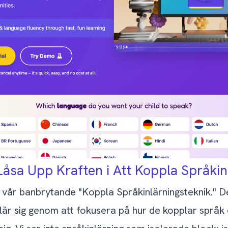
åsa Upp Kraften i Att Koppla Språkin
er vår banbrytande "Koppla Språkinlärningsteknik." 
lär sig genom att fokusera på hur de kopplar språk 