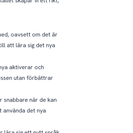
ället skapar vi ett rikt,
 med, oavsett om det är
l att lära sig det nya
nya aktiverar och
essen utan förbättrar
r snabbare när de kan
att använda det nya
lära sig ett nytt språk.