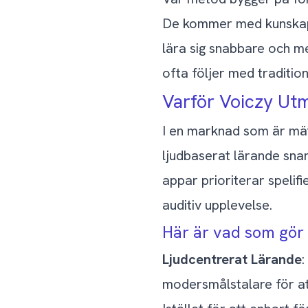
De kommer med kunskap 
lära sig snabbare och m
ofta följer med tradition
Varför Voiczy Utm
I en marknad som är mät
ljudbaserat lärande sna
appar prioriterar spelif
auditiv upplevelse.
Här är vad som gör 
Ljudcentrerat Lärande
:
modersmålstalare för at