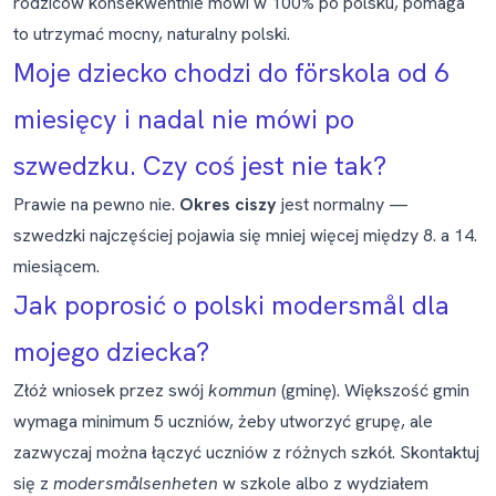
rodziców konsekwentnie mówi w 100% po polsku, pomaga
to utrzymać mocny, naturalny polski.
Moje dziecko chodzi do förskola od 6
miesięcy i nadal nie mówi po
szwedzku. Czy coś jest nie tak?
Prawie na pewno nie.
Okres ciszy
jest normalny —
szwedzki najczęściej pojawia się mniej więcej między 8. a 14.
miesiącem.
Jak poprosić o polski modersmål dla
mojego dziecka?
Złóż wniosek przez swój
kommun
(gminę). Większość gmin
wymaga minimum 5 uczniów, żeby utworzyć grupę, ale
zazwyczaj można łączyć uczniów z różnych szkół. Skontaktuj
się z
modersmålsenheten
w szkole albo z wydziałem