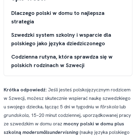
Dlaczego polski w domu to najlepsza
strategia
Szwedzki system szkolny i wsparcie dla
polskiego jako języka dziedziczonego
Codzienna rutyna, która sprawdza się w
polskich rodzinach w Szwecji
Kiedy warto rozważyć wizytę u *logoped*
Krótka odpowiedź:
Jeśli jesteś polskojęzycznym rodzicem
Jak naprawdę złożyć wniosek o
w Szwecji, możesz skutecznie wspierać naukę szwedzkiego
*modersmålsundervisning* z polskiego
u swojego dziecka, łącząc 5 dni w tygodniu w
förskola
lub
Słowo o polskiej sieci parafialnej w Szwecji
grundskola
, 15–20 minut codziennej, uporządkowanej pracy
ze szwedzkim w domu oraz
mocny polski w domu plus
Polecane narzędzia
szkolną
modersmålsundervisning
(naukę języka polskiego