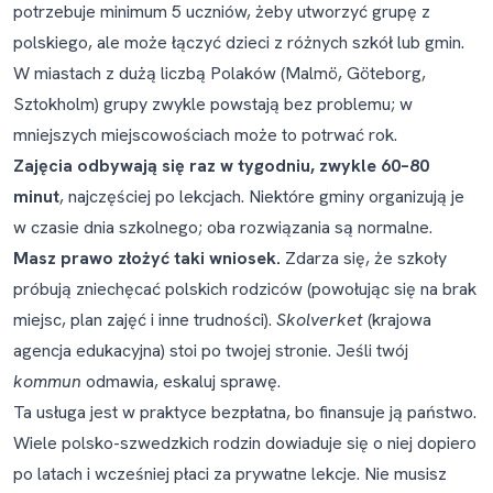
potrzebuje minimum 5 uczniów, żeby utworzyć grupę z
polskiego, ale może łączyć dzieci z różnych szkół lub gmin.
W miastach z dużą liczbą Polaków (Malmö, Göteborg,
Sztokholm) grupy zwykle powstają bez problemu; w
mniejszych miejscowościach może to potrwać rok.
Zajęcia odbywają się raz w tygodniu, zwykle 60–80
minut
, najczęściej po lekcjach. Niektóre gminy organizują je
w czasie dnia szkolnego; oba rozwiązania są normalne.
Masz prawo złożyć taki wniosek.
Zdarza się, że szkoły
próbują zniechęcać polskich rodziców (powołując się na brak
miejsc, plan zajęć i inne trudności).
Skolverket
(krajowa
agencja edukacyjna) stoi po twojej stronie. Jeśli twój
kommun
odmawia, eskaluj sprawę.
Ta usługa jest w praktyce bezpłatna, bo finansuje ją państwo.
Wiele polsko-szwedzkich rodzin dowiaduje się o niej dopiero
po latach i wcześniej płaci za prywatne lekcje. Nie musisz