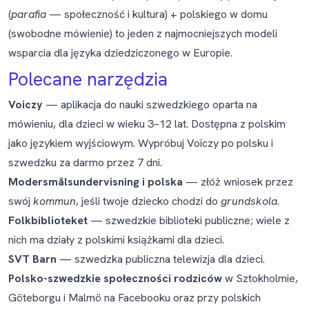
(
parafia
— społeczność i kultura) + polskiego w domu
(swobodne mówienie) to jeden z najmocniejszych modeli
wsparcia dla języka dziedziczonego w Europie.
Polecane narzędzia
Voiczy
— aplikacja do nauki szwedzkiego oparta na
mówieniu, dla dzieci w wieku 3–12 lat. Dostępna z polskim
jako językiem wyjściowym.
Wypróbuj Voiczy po polsku i
szwedzku za darmo przez 7 dni
.
Modersmålsundervisning i polska
— złóż wniosek przez
swój
kommun
, jeśli twoje dziecko chodzi do
grundskola
.
Folkbiblioteket
— szwedzkie biblioteki publiczne; wiele z
nich ma działy z polskimi książkami dla dzieci.
SVT Barn
— szwedzka publiczna telewizja dla dzieci.
Polsko-szwedzkie społeczności rodziców
w Sztokholmie,
Göteborgu i Malmö na Facebooku oraz przy polskich