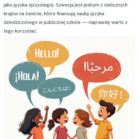
Najczęściej zadawane pytania
jako języka ojczystego). Szwecja jest jednym z nielicznych
krajów na świecie, które finansują naukę języka
Czy moje dziecko zapomni polski, jeśli będzie dorastać
dziedziczonego w publicznej szkole — naprawdę warto z
w Szwecji?
tego korzystać.
Moje dziecko miesza polski i szwedzki. Czy to powód
do niepokoju?
Moje dziecko chodzi do förskola od 6 miesięcy i nadal
nie mówi po szwedzku. Czy coś jest nie tak?
Jak poprosić o polski modersmål dla mojego dziecka?
Mój kommun mówi, że nie ma wystarczająco wielu
polskich uczniów, żeby utworzyć grupę. Co teraz?
Czy polski w domu zaszkodzi szwedzkiemu mojego
dziecka?