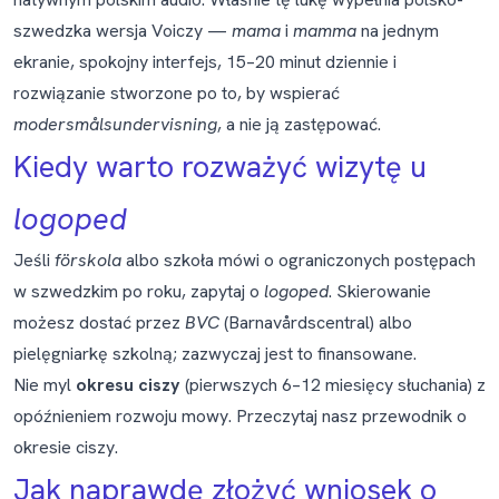
szwedzka wersja Voiczy
—
mama
i
mamma
na jednym
ekranie, spokojny interfejs, 15–20 minut dziennie i
rozwiązanie stworzone po to, by wspierać
modersmålsundervisning
, a nie ją zastępować.
Kiedy warto rozważyć wizytę u
logoped
Jeśli
förskola
albo szkoła mówi o ograniczonych postępach
w szwedzkim po roku, zapytaj o
logoped
. Skierowanie
możesz dostać przez
BVC
(Barnavårdscentral) albo
pielęgniarkę szkolną; zazwyczaj jest to finansowane.
Nie myl
okresu ciszy
(pierwszych 6–12 miesięcy słuchania) z
opóźnieniem rozwoju mowy. Przeczytaj
nasz przewodnik o
okresie ciszy
.
Jak naprawdę złożyć wniosek o