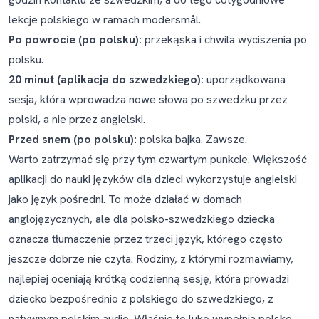
lekcje polskiego w ramach modersmål.
Po powrocie (po polsku):
przekąska i chwila wyciszenia po
polsku.
20 minut (aplikacja do szwedzkiego):
uporządkowana
sesja, która wprowadza nowe słowa po szwedzku przez
polski, a nie przez angielski.
Przed snem (po polsku):
polska bajka. Zawsze.
Warto zatrzymać się przy tym czwartym punkcie. Większość
aplikacji do nauki języków dla dzieci wykorzystuje angielski
jako język pośredni. To może działać w domach
anglojęzycznych, ale dla polsko-szwedzkiego dziecka
oznacza tłumaczenie przez trzeci język, którego często
jeszcze dobrze nie czyta. Rodziny, z którymi rozmawiamy,
najlepiej oceniają krótką codzienną sesję, która prowadzi
dziecko bezpośrednio z polskiego do szwedzkiego, z
natywnym polskim audio. Właśnie tę lukę wypełnia
polsko-