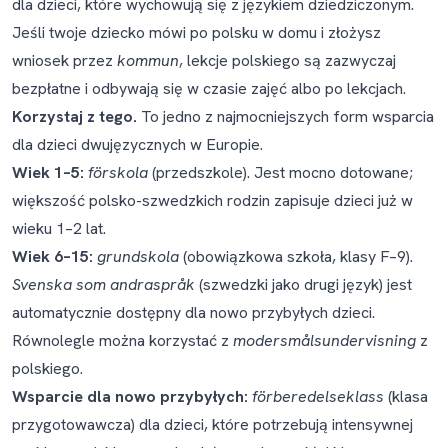
dla dzieci, które wychowują się z językiem dziedziczonym.
Jeśli twoje dziecko mówi po polsku w domu i złożysz
wniosek przez
kommun
, lekcje polskiego są zazwyczaj
bezpłatne i odbywają się w czasie zajęć albo po lekcjach.
Korzystaj z tego.
To jedno z najmocniejszych form wsparcia
dla dzieci dwujęzycznych w Europie.
Wiek 1–5:
förskola
(przedszkole). Jest mocno dotowane;
większość polsko-szwedzkich rodzin zapisuje dzieci już w
wieku 1–2 lat.
Wiek 6–15:
grundskola
(obowiązkowa szkoła, klasy F–9).
Svenska som andraspråk
(szwedzki jako drugi język) jest
automatycznie dostępny dla nowo przybyłych dzieci.
Równolegle można korzystać z
modersmålsundervisning
z
polskiego.
Wsparcie dla nowo przybyłych:
förberedelseklass
(klasa
przygotowawcza) dla dzieci, które potrzebują intensywnej