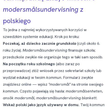
modersmålsundervisning
z
polskiego
To jedna z najmniej wykorzystywanych korzyści w
szwedzkim systemie edukacji. Krok po kroku:
Poczekaj, aż dziecko zacznie
grundskola
(czyli około 6.
roku życia).
Modersmålsundervisning
finansuje szkoła;
przedszkole zwykle nie organizuje tego w taki sam sposób.
Na początku roku szkolnego
(albo zaraz po
przeprowadzce) złóż wniosek przez sekretariat szkoły lub
wydział edukacji w twoim
kommun
. Formularz zwykle
znajdziesz online — wpisz
"modersmål"
na stronie swojego
kommun
. Często pojawiają się hasła:
modersmålsenheten
,
ansök modersmål
,
modersmålsundervisning blankett
.
Wskaż polski jako język używany w domu.
Twój
kommun