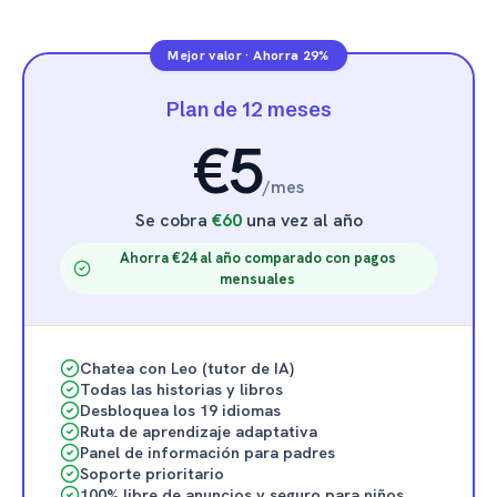
Mejor valor
·
Ahorra 29%
Plan de 12 meses
€5
/
mes
Se cobra
€60
una vez al año
Ahorra €24 al año comparado con pagos
mensuales
Chatea con Leo (tutor de IA)
Todas las historias y libros
Desbloquea los 19 idiomas
Ruta de aprendizaje adaptativa
Panel de información para padres
Soporte prioritario
100% libre de anuncios y seguro para niños