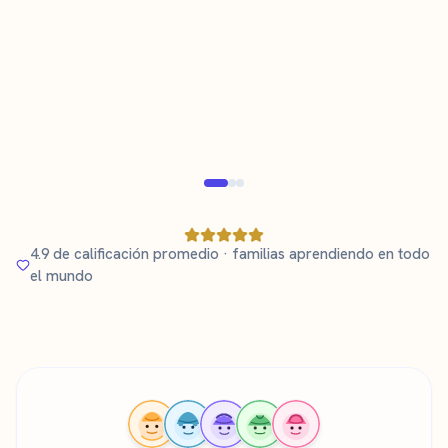
Tara Karlsson
T
K
Madre de un niño de 3 años aprendiendo
sueco
Padre verificado
Verifi
4.9 de calificación promedio · familias aprendiendo en todo
el mundo